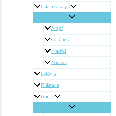
Estat espanyol
Aragó
Canàries
Madrid
Navarra
Estònia
Finlàndia
França