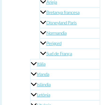
Arieja
Bretanya francesa
Disneyland París
Normandia
Perigord
Sud de França
Itàlia
Irlanda
Islàndia
Letònia