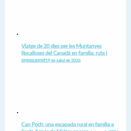
Viatge de 20 dies per les Muntanyes
Rocalloses del Canadà en família: ruta i
pressupost
19 de juliol de 2026
Can Poch: una escapada rural en família a