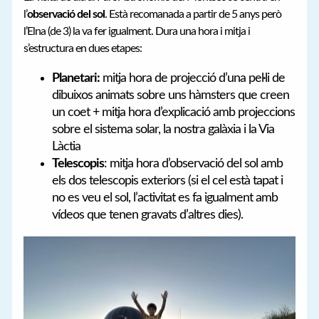
l’
observació del sol
. Està recomanada a partir de 5 anys però
l’Elna (de 3) la va fer igualment. Dura una hora i mitja i
s’estructura en dues etapes:
Planetari:
mitja hora de projecció d’una pel·li de
dibuixos animats sobre uns hàmsters que creen
un coet + mitja hora d’explicació amb projeccions
sobre el sistema solar, la nostra galàxia i la Via
Làctia
Telescopis
: mitja hora d’observació del sol amb
els dos telescopis exteriors (si el cel està tapat i
no es veu el sol, l’activitat es fa igualment amb
vídeos que tenen gravats d’altres dies).