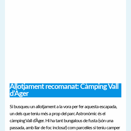
Allotjament recomanat: Càmping Vall
d’Àger
Si busqueu un allotjament a la vora per fer aquesta escapada,
un dels que teniu més a prop del parc Astronòmic és el
càmping Vall d’Àger. Hi ha tant bungalous de fusta (són una
passada, amb llar de foc inclosa!) com parcel·les si teniu camper