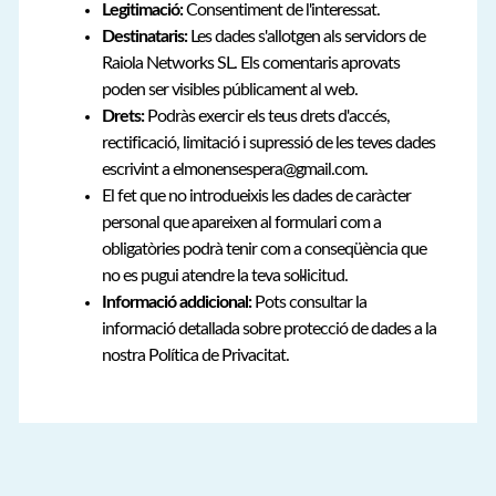
Legitimació:
Consentiment de l'interessat.
Destinataris:
Les dades s'allotgen als servidors de
Raiola Networks SL. Els comentaris aprovats
poden ser visibles públicament al web.
Drets:
Podràs exercir els teus drets d'accés,
rectificació, limitació i supressió de les teves dades
escrivint a elmonensespera@gmail.com.
El fet que no introdueixis les dades de caràcter
personal que apareixen al formulari com a
obligatòries podrà tenir com a conseqüència que
no es pugui atendre la teva sol·licitud.
Informació addicional:
Pots consultar la
informació detallada sobre protecció de dades a la
nostra Política de Privacitat.