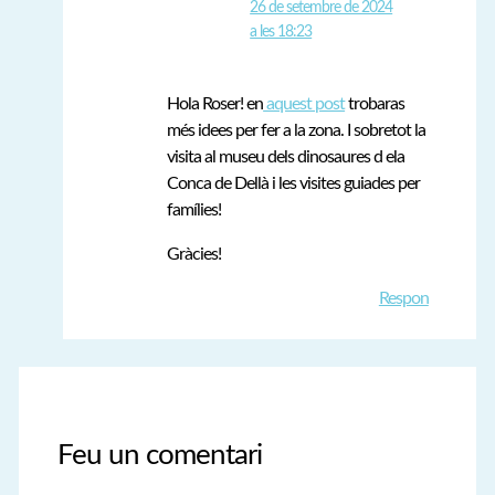
26 de setembre de 2024
a les 18:23
Hola Roser! en
aquest post
trobaras
més idees per fer a la zona. I sobretot la
visita al museu dels dinosaures d ela
Conca de Dellà i les visites guiades per
famílies!
Gràcies!
Respon
Feu un comentari