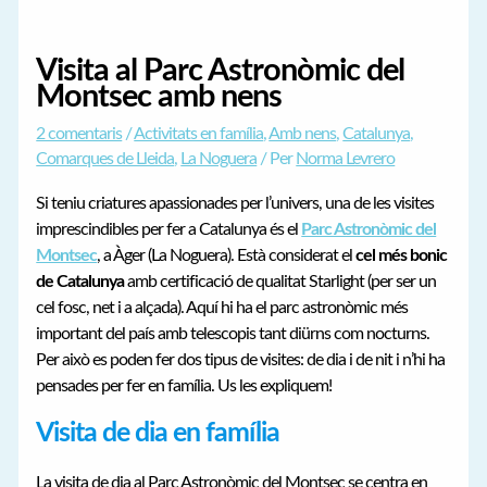
Visita al Parc Astronòmic del
Montsec amb nens
2 comentaris
/
Activitats en família
,
Amb nens
,
Catalunya
,
Comarques de Lleida
,
La Noguera
/ Per
Norma Levrero
Si teniu criatures apassionades per l’univers, una de les visites
imprescindibles per fer a Catalunya és el
Parc Astronòmic del
Montsec
, a Àger (La Noguera). Està considerat el
cel més bonic
de Catalunya
amb certificació de qualitat Starlight (per ser un
cel fosc, net i a alçada). Aquí hi ha el parc astronòmic més
important del país amb telescopis tant diürns com nocturns.
Per això es poden fer dos tipus de visites: de dia i de nit i n’hi ha
pensades per fer en família. Us les expliquem!
Visita de dia en família
La visita de dia al Parc Astronòmic del Montsec se centra en