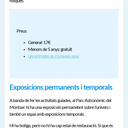
fosques.
Preus
General: 17€
Menors de 5 anys: gratuït
Les entrades es compren aquí
Exposicions permanents i temporals
A banda de fer les activitats guiades, al Parc Astronòmic del
Montsec hi ha una exposicvió permanebnt sobre l’univers i
també un espai amb exposicions temporals.
Hi ha botiga, però no hi ha cap estai de restauració. Sí que és