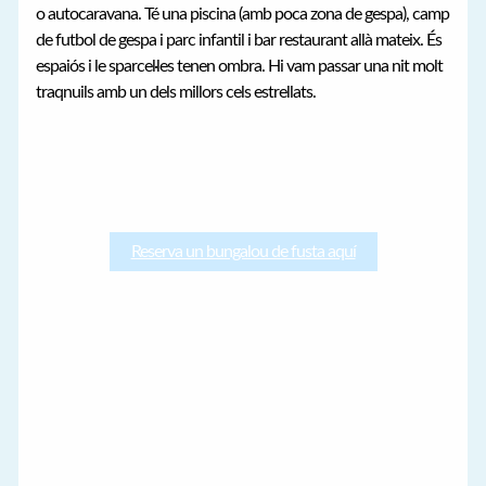
o autocaravana. Té una piscina (amb poca zona de gespa), camp
de futbol de gespa i parc infantil i bar restaurant allà mateix. És
espaiós i le sparcel·les tenen ombra. Hi vam passar una nit molt
traqnuils amb un dels millors cels estrellats.
Reserva un bungalou de fusta aquí