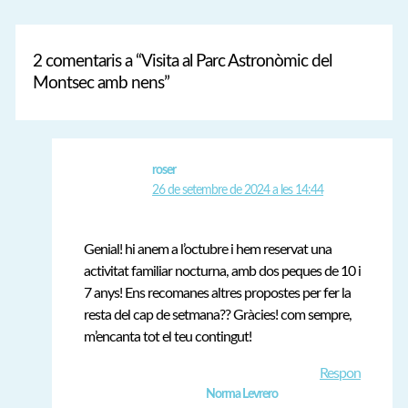
2 comentaris a “Visita al Parc Astronòmic del
Montsec amb nens”
roser
26 de setembre de 2024 a les 14:44
Genial! hi anem a l’octubre i hem reservat una
activitat familiar nocturna, amb dos peques de 10 i
7 anys! Ens recomanes altres propostes per fer la
resta del cap de setmana?? Gràcies! com sempre,
m’encanta tot el teu contingut!
Respon
Norma Levrero