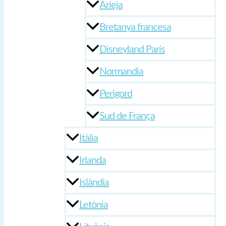
Arieja
Bretanya francesa
Disneyland París
Normandia
Perigord
Sud de França
Itàlia
Irlanda
Islàndia
Letònia