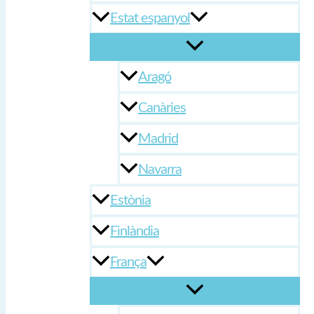
Estat espanyol
Aragó
Canàries
Madrid
Navarra
Estònia
Finlàndia
França