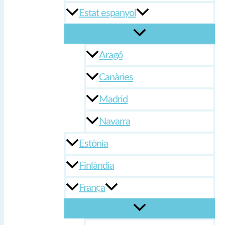
Estat espanyol
Aragó
Canàries
Madrid
Navarra
Estònia
Finlàndia
França