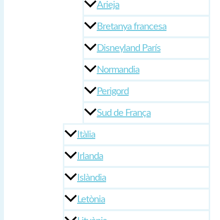
Arieja
Bretanya francesa
Disneyland París
Normandia
Perigord
Sud de França
Itàlia
Irlanda
Islàndia
Letònia