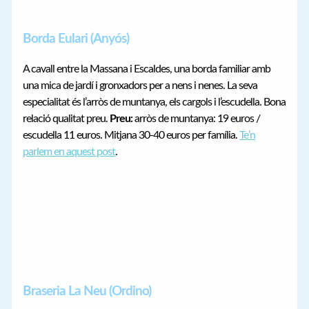
Borda Eulari (Anyós)
A cavall entre la Massana i Escaldes, una borda familiar amb
una mica de jardí i gronxadors per a nens i nenes. La seva
especialitat és l’arròs de muntanya, els cargols i l’escudella. Bona
relació qualitat preu.
Preu:
arròs de muntanya: 19 euros /
escudella 11 euros. Mitjana 30-40 euros per família.
Te’n
parlem en aquest post
.
Braseria La Neu (Ordino)