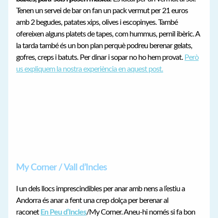
Tenen un servei de bar on fan un pack vermut per 21 euros
amb 2 begudes, patates xips, olives i escopinyes. També
ofereixen alguns platets de tapes, com hummus, pernil ibèric. A
la tarda també és un bon plan perquè podreu berenar gelats,
gofres, creps i batuts. Per dinar i sopar no ho hem provat.
Però
us expliquem la nostra experiència en aquest post.
My Corner / Vall d’Incles
I un dels llocs imprescindibles per anar amb nens a l’estiu a
Andorra és anar a fent una crep dolça per berenar al
raconet
En Peu d’Incles
/My Corner. Aneu-hi només si fa bon