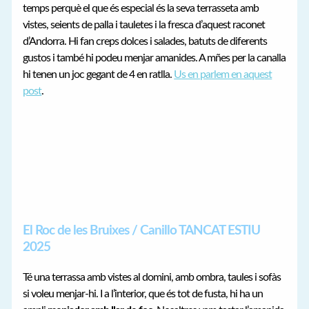
temps perquè el que és especial és la seva terrasseta amb
vistes, seients de palla i tauletes i la fresca d’aquest raconet
d’Andorra. Hi fan creps dolces i salades, batuts de diferents
gustos i també hi podeu menjar amanides. A mñes per la canalla
hi tenen un joc gegant de 4 en ratlla.
Us en parlem en aquest
post
.
El Roc de les Bruixes / Canillo TANCAT ESTIU
2025
Té una terrassa amb vistes al domini, amb ombra, taules i sofàs
si voleu menjar-hi. I a l’interior, que és tot de fusta, hi ha un