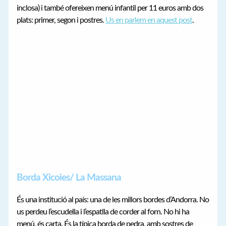
inclosa) i també ofereixen menú infantil per 11 euros amb dos
plats: primer, segon i postres.
Us en parlem en aquest post
.
Borda Xicoies/ La Massana
És una institució al país: una de les millors bordes d’Andorra. No
us perdeu l’escudella i l’espatlla de corder al forn. No hi ha
menú, és carta. És la típica borda de pedra, amb sostres de