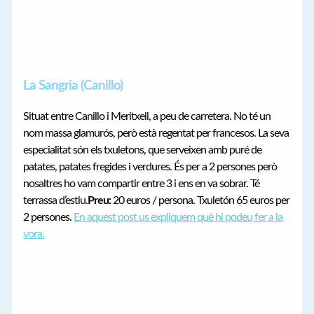
La Sangria (Canillo)
Situat entre Canillo i Meritxell, a peu de carretera. No té un
nom massa glamurós, però està regentat per francesos. La seva
especialitat són els txuletons, que serveixen amb puré de
patates, patates fregides i verdures. És per a 2 persones però
nosaltres ho vam compartir entre 3 i ens en va sobrar. Té
terrassa d’estiu.
Preu:
20 euros / persona. Txuletón 65 euros per
2 persones.
En aquest post us expliquem què hi podeu fer a la
vora.