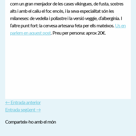
com un gran menjador de les cases vikingues, de fusta, sostres
alts i amb el caliu el foc encès, i la seva especialitat són les
milaneses: de vedella i pollastre i la versió veggie, d’albergínia. I
l’altre punt fort: la cervesa artesana feta per ells mateixos.
Us en
parlem en aquest post
. Preu per persona: aprox 20€.
←
Entrada anterior
Entrada següent
→
Comparteix-ho amb el món