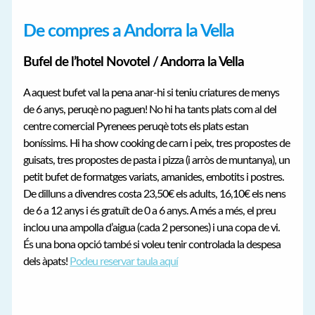
De compres a Andorra la Vella
Bufel de l’hotel Novotel / Andorra la Vella
A aquest bufet val la pena anar-hi si teniu criatures de menys
de 6 anys, peruqè no paguen! No hi ha tants plats com al del
centre comercial Pyrenees peruqè tots els plats estan
boníssims. Hi ha show cooking de carn i peix, tres propostes de
guisats, tres propostes de pasta i pizza (i arròs de muntanya), un
petit bufet de formatges variats, amanides, embotits i postres.
De dilluns a divendres costa 23,50€ els adults, 16,10€ els nens
de 6 a 12 anys i és gratuït de 0 a 6 anys. A més a més, el preu
inclou una ampolla d’aigua (cada 2 persones) i una copa de vi.
És una bona opció també si voleu tenir controlada la despesa
dels àpats!
Podeu reservar taula aquí