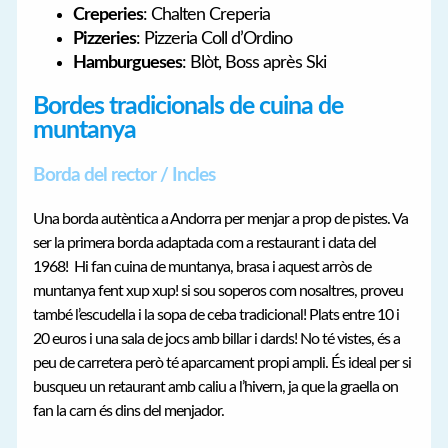
Creperies
: Chalten Creperia
Pizzeries
: Pizzeria Coll d’Ordino
Hamburgueses
: Blòt, Boss après Ski
Bordes tradicionals de cuina de
muntanya
Borda del rector / Incles
Una borda autèntica a Andorra per menjar a prop de pistes. Va
ser la primera borda adaptada com a restaurant i data del
1968! Hi fan cuina de muntanya, brasa i aquest arròs de
muntanya fent xup xup! si sou soperos com nosaltres, proveu
també l’escudella i la sopa de ceba tradicional! Plats entre 10 i
20 euros i una sala de jocs amb billar i dards! No té vistes, és a
peu de carretera però té aparcament propi ampli. És ideal per si
busqueu un retaurant amb caliu a l’hivern, ja que la graella on
fan la carn és dins del menjador.