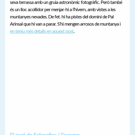
seva terrassa amb un gruia astronòmic fotogràfic. Però també
és un lloc acollidor per menjar-hi a l’hivern, amb vistes a les
muntanyes nevades. De fet. hi ha pistes del domini de Pal
Arinsal que hi van a parar. S’hi mengen arrosos de muntanya i
en teniu més detalls en aquest post
.