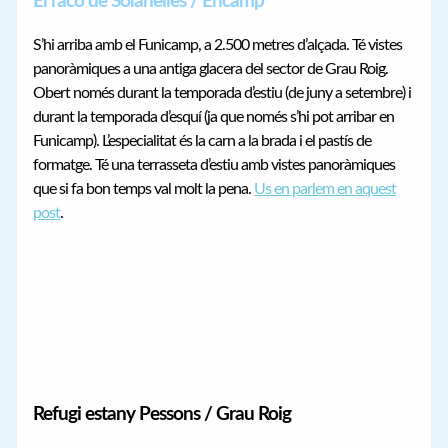
El racó de Solanelles / Encamp
S’hi arriba amb el Funicamp, a 2.500 metres d’alçada. Té vistes
panoràmiques a una antiga glacera del sector de Grau Roig.
Obert només durant la temporada d’estiu (de juny a setembre) i
durant la temporada d’esquí (ja que només s’hi pot arribar en
Funicamp). L’especialitat és la carn a la brada i el pastís de
formatge. Té una terrasseta d’estiu amb vistes panoràmiques
que si fa bon temps val molt la pena.
Us en parlem en aquest
post
.
Refugi estany Pessons / Grau Roig