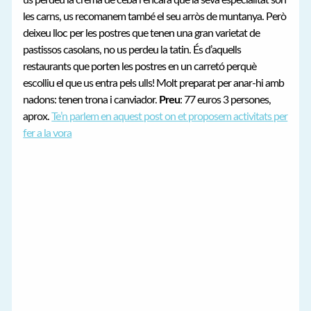
us perdeu la crema de ceba i encara que la seva especialitat són
les carns, us recomanem també el seu arròs de muntanya. Però
deixeu lloc per les postres que tenen una gran varietat de
pastissos casolans, no us perdeu la tatin. És d’aquells
restaurants que porten les postres en un carretó perquè
escolliu el que us entra pels ulls! Molt preparat per anar-hi amb
nadons: tenen trona i canviador.
Preu
: 77 euros 3 persones,
aprox.
Te’n parlem en aquest post on et proposem activitats per
fer a la vora