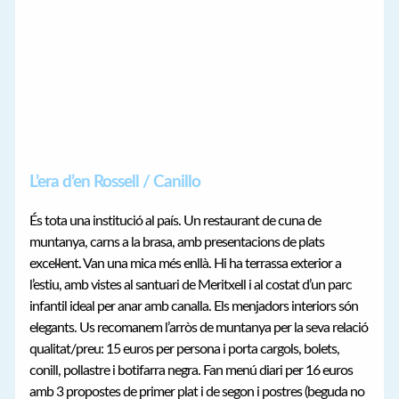
L’era d’en Rossell / Canillo
És tota una institució al país. Un restaurant de cuna de
muntanya, carns a la brasa, amb presentacions de plats
excel·lent. Van una mica més enllà. Hi ha terrassa exterior a
l’estiu, amb vistes al santuari de Meritxell i al costat d’un parc
infantil ideal per anar amb canalla. Els menjadors interiors són
elegants. Us recomanem l’arròs de muntanya per la seva relació
qualitat/preu: 15 euros per persona i porta cargols, bolets,
conill, pollastre i botifarra negra. Fan menú diari per 16 euros
amb 3 propostes de primer plat i de segon i postres (beguda no