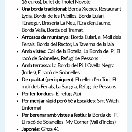
16 euros), bufet de l’hotel Novotel
Una borda tradicional
: Borda Xicoies, Restaurant
Lydia, Borda de les Pubilles, Borda Eulari,
l’Ensegur, Braseria La Neu, l’Era d’en Jaume,
Borda Vella, Borda del Tremat,
Arrossos de muntanya
: Borda Eulari, el Molí dels
Fenals, Borda del Rector, La Taverna de la iaia
Amb vistes
: Coll de la Botella, La Borda del Pi, El
racó de Solanelles, Refugi de Pessons
Amb terrassa:
La Borda del Pi, L’Ovella Negra
(Incles), El racó de Solanelles
De qualitat (però piquen
): El celler d’en Toni, El
molí dels Fenals, La Sangria, Refugi de Pessons
Per fer fondues
: El refugi Alpí
Per menjar ràpid però bé a Escaldes
: Sint Witch,
L’informal
Per berenar amb vistes a l’estiu:
la Borda del Pi,
El racó de Solanelles, My Corner (Vall d’Incles)
Japonès
: Ginza 41