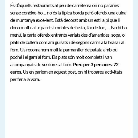
És d’aquells restaurants al peu de carreterea on no pararies
sense conèixe-ho… no és la típica borda però ofereix una cuina
de muntanya excel·lent. Està decorat amb un estil alpí que li
dona molt caliu: parets i mobles de fusta, llar de foc, … No hi ha
menú, la carta ofereix entrants variats des d’amanides, sopa, o
plats de cullera com ara guisats i de segons carns a la brasa i al
forn. Us recomanem molt la parmantier de patata amb ou
poché i el garrí al forn. Els plats són molt complets i van
acompanyats de verdures al forn.
Preu per 3 persones: 72
euros
. Us en parlem en aquest post, on hi trobareu activitats
per fer a la vora.