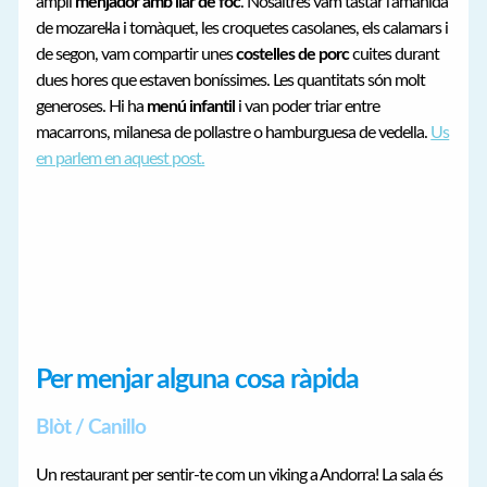
ampli
menjador amb llar de foc
. Nosaltres vam tastar l’amanida
de mozarel·la i tomàquet, les croquetes casolanes, els calamars i
de segon, vam compartir unes
costelles de porc
cuites durant
dues hores que estaven boníssimes. Les quantitats són molt
generoses. Hi ha
menú infantil
i van poder triar entre
macarrons, milanesa de pollastre o hamburguesa de vedella.
Us
en parlem en aquest post.
Per menjar alguna cosa ràpida
Blòt / Canillo
Un restaurant per sentir-te com un viking a Andorra! La sala és