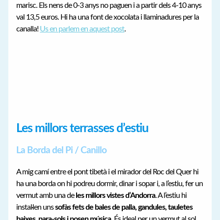
marisc. Els nens de 0-3 anys no paguen i a partir dels 4-10 anys
val 13,5 euros. Hi ha una font de xocolata i llaminadures per la
canalla!
Us en parlem en aquest post
.
Les millors terrasses d’estiu
La Borda del Pi / Canillo
A mig camí entre el pont tibetà i el mirador del Roc del Quer hi
ha una borda on hi podreu dormir, dinar i sopar i, a l’estiu, fer un
vermut amb una de
les millors vistes d’Andorra
. A l’estiu hi
instal·len uns
sofàs fets de bales de palla, gandules, tauletes
baixes, para-sols i posen música
. És ideal per un vermut al sol.