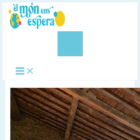
Vés
al
contingut
0,00 €