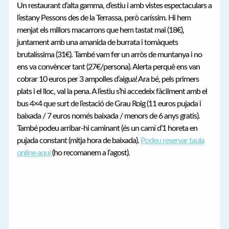
Un restaurant d’alta gamma, d’estiu i amb vistes espectaculars a
l’estany Pessons des de la Terrassa, però caríssim. Hi hem
menjat els millors macarrons que hem tastat mai (18€),
juntament amb una amanida de burrata i tomàquets
brutalíssima (31€). També vam fer un arròs de muntanya i no
ens va convèncer tant (27€/persona). Alerta perquè ens van
cobrar 10 euros per 3 ampolles d’aigua! Ara bé, pels primers
plats i el lloc, val la pena. A l’estiu s’hi accedeix fàcilment amb el
bus 4×4 que surt de l’estació de Grau Roig (11 euros pujada i
baixada / 7 euros només baixada / menors de 6 anys gratis).
També podeu arribar-hi caminant (és un camí d’1 horeta en
pujada constant (mitja hora de baixada).
Podeu reservar taula
online aquí
(ho recomanem a l’agost).