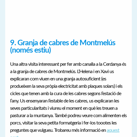
9. Granja de cabres de Montmelús
(només estiu)
Una altra visita interessant per fer amb canalla a la Cerdanya és
a la granja de cabres de Montmelús. L’Helena i en Xavi us
explicaran com viuen en una granja autosuficient (es
produeixen la seva pròpia electricitat amb plaques solars) i els
cicles que tenen amb la cura de les cabres segons l’estació de
l’any. Us ensenyaran l’estable de les cabres, us explicaran les
seves particularitats i viureu el moment en què les treuen a
pasturar a la muntanya. També podreu veure com alimenten els
porcs, visitar la seva petita formatgeria i fer-los toootes les
preguntes que vulgueu. Trobareu més informació en
aquest