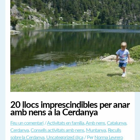
20 llocs imprescindibles per anar
amb nens a la Cerdanya
Feu un comentari
/
Activitats en família
,
Amb nens
,
Catalunya
,
Cerdanya
,
Consells activitats amb nens
,
Muntanya
,
Reculls
sobre la Cerdanya
,
Uncategorized @ca
/ Per
Norma Levrero