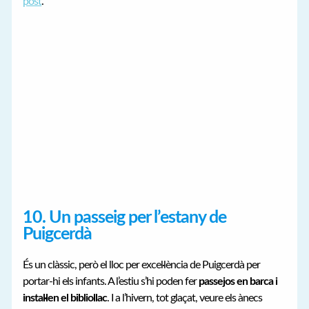
post
.
10. Un passeig per l’estany de
Puigcerdà
És un clàssic, però el lloc per excel·lència de Puigcerdà per
portar-hi els infants. A l’estiu s’hi poden fer
passejos en barca i
instal·len el bibliollac
. I a l’hivern, tot glaçat, veure els ànecs