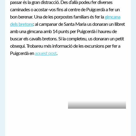
passar és la gran distracció. Des d’allà podeu fer diverses
caminades o acostar-vos fins al centre de Puigcerdà a fer un
bon berenar. Una de les porpostes familiars és fer la
gimcana
dels bretons
: al campanar de Santa Maria us donaran un llibret
amb una gimcana amb 14 punts per Puigcerdà i haureu de
buscar els cavalls bretons. Si la completeu, us donaran un petit
obsequi. Trobareu més informació de les excursions per fer a
Puigcerdà en
aquest post
.