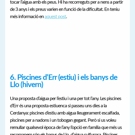
tocar l’aigua amb els peus. Hi ha recorreguts per a nens a partir
de 3 anys i els preus varien en funció de la dificultat. En teniu
més informació en
aquest post
.
6. Piscines d’Err (estiu) i els banys de
Llo (hivern)
Una proposta d’aigua per l’estiu i una per tot l’any. Les piscines
d’Err és una proposta estiuenca si passeu uns dies a la
Cerdanya: piscines d’estiu amb aigua lleugerament escalfada,
piscines per a nadons i un tobogan gegant. Però si us voleu
remullar qualsevol època de l’any l’opció en família que més us
recomanem són els banys de Llo, d’aigua sulfurosa. Piscines