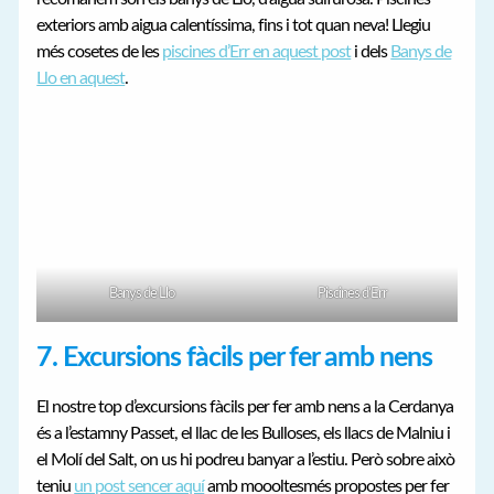
exteriors amb aigua calentíssima, fins i tot quan neva! Llegiu
més cosetes de les
piscines d’Err en aquest post
i dels
Banys de
Llo en aquest
.
Banys de Llo
Piscines d’Err
7. Excursions fàcils per fer amb nens
El nostre top d’excursions fàcils per fer amb nens a la Cerdanya
és a l’estamny Passet, el llac de les Bulloses, els llacs de Malniu i
el Molí del Salt, on us hi podreu banyar a l’estiu. Però sobre això
teniu
un post sencer aquí
amb moooltesmés propostes per fer