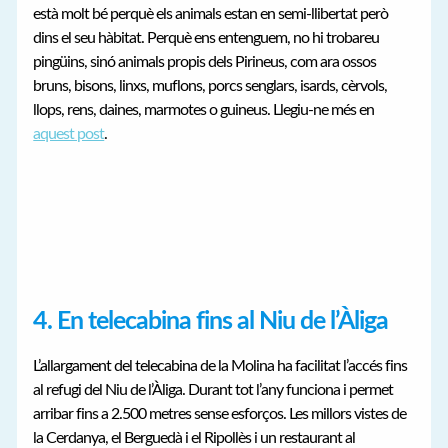
està molt bé perquè els animals estan en semi-llibertat però
dins el seu hàbitat. Perquè ens entenguem, no hi trobareu
pingüins, sinó animals propis dels Pirineus, com ara ossos
bruns, bisons, linxs, muflons, porcs senglars, isards, cèrvols,
llops, rens, daines, marmotes o guineus. Llegiu-ne més en
aquest post
.
4. En telecabina fins al Niu de l’Àliga
L’allargament del telecabina de la Molina ha facilitat l’accés fins
al refugi del Niu de l’Àliga. Durant tot l’any funciona i permet
arribar fins a 2.500 metres sense esforços. Les millors vistes de
la Cerdanya, el Berguedà i el Ripollès i un restaurant al