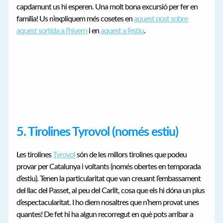
capdamunt us hi esperen. Una molt bona excursió per fer en
família! Us n’expliquem més cosetes en
aquest post sobre
aquest sortida a l’hivern
i en
aquest a l’estiu
.
5. Tirolines Tyrovol (només estiu)
Les tirolines
Tyrovol
són de les millors tirolines que podeu
provar per Catalunya i voltants (només obertes en temporada
d’estiu). Tenen la particularitat que van creuant l’embassament
del llac del Passet, al peu del Carlit, cosa que els hi dóna un plus
d’espectacularitat. I ho diem nosaltres que n’hem provat unes
quantes! De fet hi ha algun recorregut en què pots arribar a