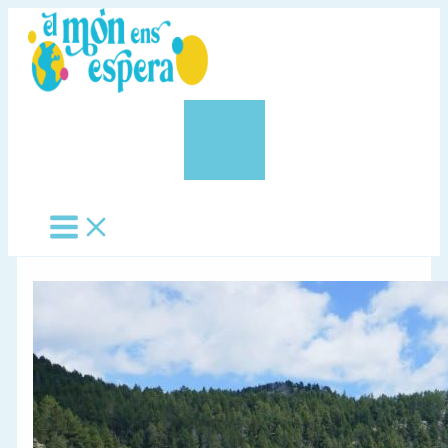
Vés
al
contingut
0,00 €