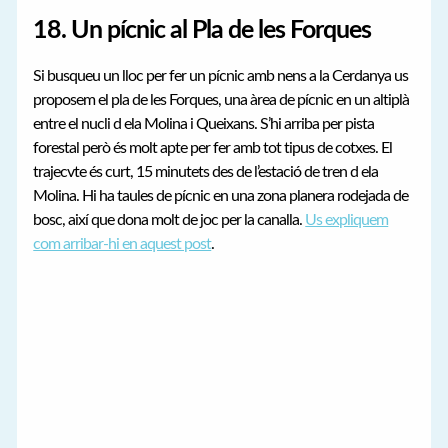
18. Un pícnic al Pla de les Forques
Si busqueu un lloc per fer un pícnic amb nens a la Cerdanya us
proposem el pla de les Forques, una àrea de pícnic en un altiplà
entre el nucli d ela Molina i Queixans. S’hi arriba per pista
forestal però és molt apte per fer amb tot tipus de cotxes. El
trajecvte és curt, 15 minutets des de l’estació de tren d ela
Molina. Hi ha taules de pícnic en una zona planera rodejada de
bosc, així que dona molt de joc per la canalla.
Us expliquem
com arribar-hi en aquest post
.