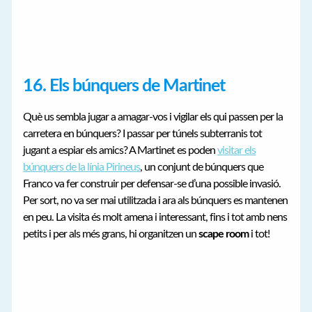
16. Els búnquers de Martinet
Què us sembla jugar a amagar-vos i vigilar els qui passen per la
carretera en búnquers? I passar per túnels subterranis tot
jugant a espiar els amics? A Martinet es poden
visitar els
búnquers de la línia Pirineus
, un conjunt de búnquers que
Franco va fer construir per defensar-se d’una possible invasió.
Per sort, no va ser mai utilitzada i ara als búnquers es mantenen
en peu. La visita és molt amena i interessant, fins i tot amb nens
petits i per als més grans, hi organitzen un
scape room
i tot!