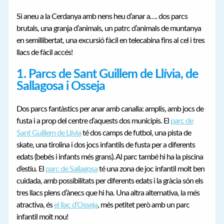
Si aneu a la Cerdanya amb nens heu d’anar a…. dos parcs
brutals, una granja d’animals, un patrc d’animals de muntanya
en semillibertat, una excursió fàcil en telecabina fins al cel i tres
llacs de fàcil accés!
1. Parcs de Sant Guillem de Llívia, de
Sallagosa i Osseja
Dos parcs fantàstics per anar amb canalla: amplis, amb jocs de
fusta i a prop del centre d’aquests dos municipis. El
parc de
Sant Guillem de Llívia
té dos camps de futbol, una pista de
skate, una tirolina i dos jocs infantils de fusta per a diferents
edats (bebés i infants més grans). Al parc també hi ha la piscina
d’estiu. El
parc de Sallagosa
té una zona de joc infantil molt ben
cuidada, amb possibilitats per diferents edats i la gràcia són els
tres llacs plens d’ànecs que hi ha. Una altra alternativa, la més
atractiva, és
el llac d’Osseja
, més petitet però amb un parc
infantil molt nou!