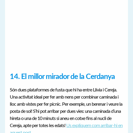
14. El millor mirador de la Cerdanya
Són dues plataformes de fusta que hi ha entre Llívia i Cereja.
Una activitat ideal per fer amb nens per combinar caminada i
lloc amb vistes per fer pícnic. Per exemple, un berenar i veure la
posta de sol! S’hi pot arribar per dues vies: una caminada d’una
hireta o una de 10 minuts si aneu en cotxe fins al nucli de
Cereja, apte per totes les edats!
Us expliquem com arribar-hi en
aquest post
.