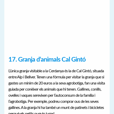
17. Granja d’animals Cal Gintó
L’única granja visitable a la Cerdanya és la de Cal Gintó, situada
entre Alp i Bellver. Tenen una fòrmula per visitar la granja que si
gastes un mínim de 20 euros a la seva agrobotiga, fan una visita
guiada per conèixer els animals que hi tenen. Gallines, conills,
ovelles i vaques serevixen per l’autoconsum de la família i
l’agrobotiga. Per exemple, podreu comprar ous de les seves
gallines. A la granja hi ha també un munt de patinets i bicicletes
perquè els petits puguin jugar!