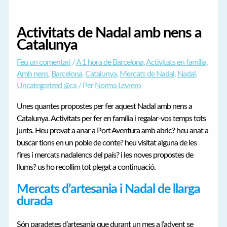
Activitats de Nadal amb nens a
Catalunya
Feu un comentari
/
A 1 hora de Barcelona
,
Activitats en família
,
Amb nens
,
Barcelona
,
Catalunya
,
Mercats de Nadal
,
Nadal
,
Uncategorized @ca
/ Per
Norma Levrero
Unes quantes propostes per fer aquest Nadal amb nens a
Catalunya. Activitats per fer en família i regalar-vos temps tots
junts. Heu provat a anar a Port Aventura amb abric? heu anat a
buscar tions en un poble de conte? heu visitat alguna de les
fires i mercats nadalencs del país? i les noves propostes de
llums? us ho recollim tot plegat a continuació.
Mercats d’artesania i Nadal de llarga
durada
Són paradetes d’artesania que durant un mes a l’advent se