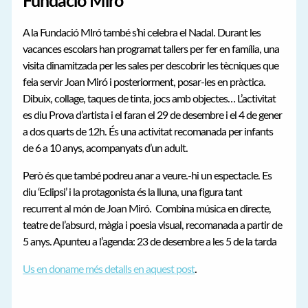
Fundació Miró
A la Fundació MIró també s’hi celebra el Nadal. Durant les
vacances escolars han programat tallers per fer en família, una
visita dinamitzada per les sales per descobrir les tècniques que
feia servir Joan Miró i posteriorment, posar-les en pràctica.
Dibuix, collage, taques de tinta, jocs amb objectes… L’activitat
es diu Prova d’artista i el faran el 29 de desembre i el 4 de gener
a dos quarts de 12h. És una activitat recomanada per infants
de 6 a 10 anys, acompanyats d’un adult.
Però és que també podreu anar a veure.-hi un espectacle. Es
diu ‘Eclipsi’ i la protagonista és la lluna, una figura tant
recurrent al món de Joan Miró. Combina música en directe,
teatre de l’absurd, màgia i poesia visual, recomanada a partir de
5 anys. Apunteu a l’agenda: 23 de desembre a les 5 de la tarda
Us en doname més detalls en aquest post
.