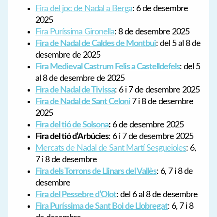
Fira del joc de Nadal a Berga
: 6 de desembre
2025
Fira Puríssima Gironella
: 8 de desembre 2025
Fira de Nadal de Caldes de Montbui
: del 5 al 8 de
desembre de 2025
Fira Medieval Castrum Felis a Castelldefels
: del 5
al 8 de desembre de 2025
Fira de Nadal de Tivissa
: 6 i 7 de desembre 2025
Fira de Nadal de Sant Celoni
7 i 8 de desembre
2025
Fira del tió de Solsona
:
6 de desembre 2025
Fira del tió d’Arbúcies
: 6 i 7 de desembre 2025
Mercats de Nadal de Sant Martí Sesgueioles
: 6,
7 i 8 de desembre
Fira dels Torrons de Llinars del Vallès
: 6, 7 i 8 de
desembre
Fira del Pessebre d’Olot
: del 6 al 8 de desembre
Fira Puríssima de Sant Boi de Llobregat
: 6, 7 i 8