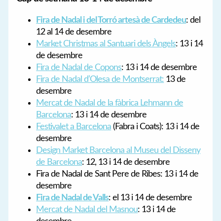
Fira de Nadal i del Torró artesà de Cardedeu
: del
12 al 14 de desembre
Market Christmas al Santuari dels Àngels
: 13 i 14
de desembre
Fira de Nadal de Copons
: 13 i 14 de desembre
Fira de Nadal d’Olesa de Montserrat:
13 de
desembre
Mercat de Nadal de la fàbrica Lehmann de
Barcelona
: 13 i 14 de desembre
Festivalet a Barcelona
(Fabra i Coats): 13 i 14 de
desembre
Design Market Barcelona al Museu del Disseny
de Barcelona
: 12, 13 i 14 de desembre
Fira de Nadal de Sant Pere de Ribes: 13 i 14 de
desembre
Fira de Nadal de Valls
: el 13 i 14 de desembre
Mercat de Nadal del Masnou
: 13 i 14 de