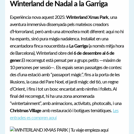
Winterland de Nadal a la Garriga
Experiència nova aquest 2025:
Winterland Xmas Park
, una
aventura immersiva dissenyada pels mateixos creadors
d’Horrorland, però amb una atmosfera molt diferent: aquí no hi
ha espants, sinó pura màgia nadalenca. Instal·lat en una
encantadora finca noucentista a
La Garriga
(a només mitja hora
de Barcelona), Winterland obre del
6 de desembre al 6 de
gener
.El recorregut està pensat per a grups petits —màxim de
10 persones per sessió—. Els espais seran passatges de contes:
des d’una estació amb “passaport màgic”, fins a la porta de les
il·lusions, la casa del Pare Noel, el jardí màgic del tió, un regne
d’Orient, i fins i tot un bosc encantat amb nimfes i follets. Al
final del recorregut, hi ha una zona anomenada
“wintertainment”, amb animacions, activitats, photocalls, i una
Christmas Village
amb restauració i botigues temàtiques.
Les
entrades es compren aquí