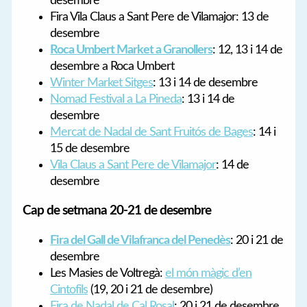
desembre
Fira Vila Claus a Sant Pere de Vilamajor: 13 de
desembre
Roca Umbert Market a Granollers
: 12, 13 i 14 de
desembre a Roca Umbert
Winter Market Sitges
: 13 i 14 de desembre
Nomad Festival a La Pineda
: 13 i 14 de
desembre
Mercat de Nadal de Sant Fruitós de Bages
: 14 i
15 de desembre
Vila Claus a Sant Pere de Vilamajor
: 14 de
desembre
Cap de setmana 20-21 de desembre
Fira del Gall de Vilafranca del Penedès
: 20 i 21 de
desembre
Les Masies de Voltregà:
el món màgic d’en
Cintofils
(19, 20 i 21 de desembre)
Fira de Nadal de Cal Rosal
: 20 i 21 de desembre