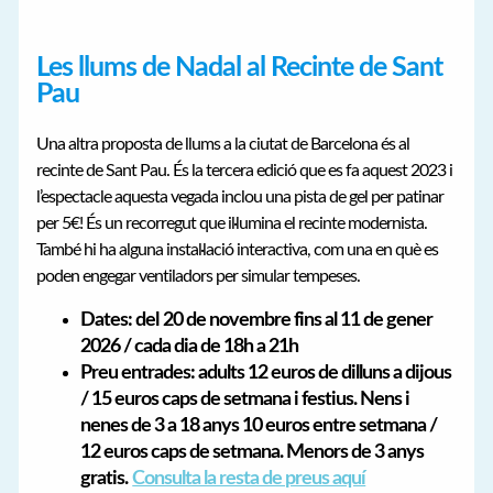
Les llums de Nadal al Recinte de Sant
Pau
Una altra proposta de llums a la ciutat de Barcelona és al
recinte de Sant Pau. És la tercera edició que es fa aquest 2023 i
l’espectacle aquesta vegada inclou una pista de gel per patinar
per 5€! És un recorregut que il·lumina el recinte modernista.
També hi ha alguna instal·lació interactiva, com una en què es
poden engegar ventiladors per simular tempeses.
Dates: del
20 de novembre fins al 11 de gener
2026 / cada dia de 18h a 21h
Preu entrades: adults 12 euros de dilluns a dijous
/ 15 euros caps de setmana i festius. Nens i
nenes de 3 a 18 anys 10 euros entre setmana /
12 euros caps de setmana. Menors de 3 anys
gratis.
Consulta la resta de preus aquí