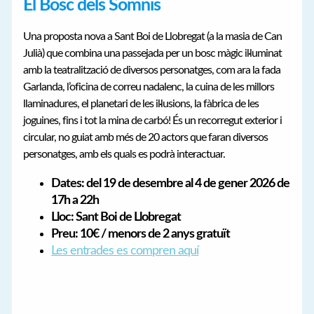
El Bosc dels Somnis
Una proposta nova a Sant Boi de Llobregat (a la masia de Can
Julià) que combina una passejada per un bosc màgic il·luminat
amb la teatralització de diversos personatges, com ara la fada
Garlanda, l’oficina de correu nadalenc, la cuina de les millors
llaminadures, el planetari de les il·lusions, la fàbrica de les
joguines, fins i tot la mina de carbó! És un recorregut exterior i
circular, no guiat amb més de 20 actors que faran diversos
personatges, amb els quals es podrà interactuar.
Dates: del 19 de desembre al 4 de gener 2026 de
17h a 22h
Lloc: Sant Boi de Llobregat
Preu: 10€ / menors de 2 anys gratuït
Les entrades es compren aquí