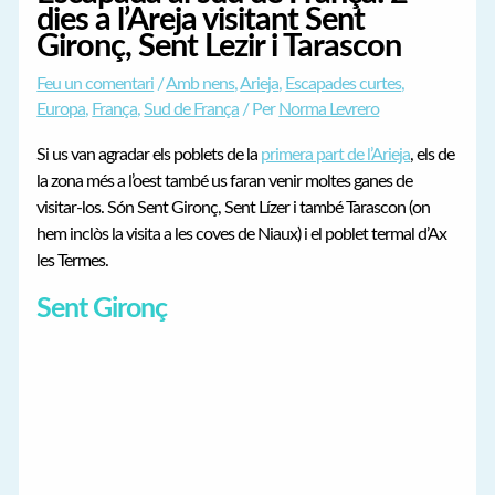
dies a l’Areja visitant Sent
Gironç, Sent Lezir i Tarascon
Feu un comentari
/
Amb nens
,
Arieja
,
Escapades curtes
,
Europa
,
França
,
Sud de França
/ Per
Norma Levrero
Si us van agradar els poblets de la
primera part de l’Arieja
, els de
la zona més a l’oest també us faran venir moltes ganes de
visitar-los. Són Sent Gironç, Sent Lízer i també Tarascon (on
hem inclòs la visita a les coves de Niaux) i el poblet termal d’Ax
les Termes.
Sent Gironç