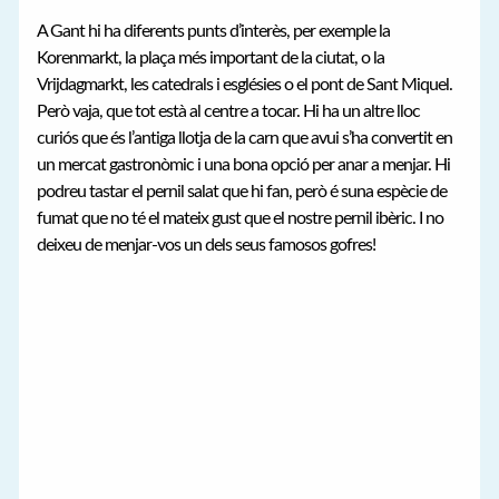
A Gant hi ha diferents punts d’interès, per exemple la
Korenmarkt, la plaça més important de la ciutat, o la
Vrijdagmarkt, les catedrals i esglésies o el pont de Sant Miquel.
Però vaja, que tot està al centre a tocar. Hi ha un altre lloc
curiós que és l’antiga llotja de la carn que avui s’ha convertit en
un mercat gastronòmic i una bona opció per anar a menjar. Hi
podreu tastar el pernil salat que hi fan, però é suna espècie de
fumat que no té el mateix gust que el nostre pernil ibèric. I no
deixeu de menjar-vos un dels seus famosos gofres!