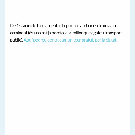
De l’estació de tren al centre hi podreu arribar en tramvia o
caminant (és una mitja horeta, així millor que agafeu transport
públic).
Aquí podreu contractar un tour gratuït per la ciutat
.