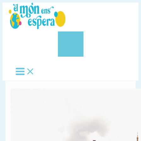
Vés
al
contingut
0,00 €