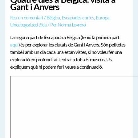
Quatre dies a Bèlgica: visita a
Gant i Anvers
Feu un comentari
/
Bèlgica
,
Escapades curtes
,
Europa
,
Uncategorized @ca
/ Per
Norma Levrero
La segona part de l’escapada a Bèlgica (teniu la primera part
aquí
) és per explorar les ciutats de Gant i Anvers. Són petitetes
també i amb un dia cada una estan vistes, si no voleu fer una
exploració en profunditat i entrar a tots els museus. Us
expliquem què hi podem fer i veure a continuació.