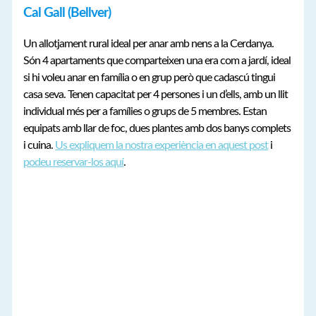
Cal Gall (Bellver)
Un allotjament rural ideal per anar amb nens a la Cerdanya.
Són 4 apartaments que comparteixen una era com a jardí, ideal
si hi voleu anar en família o en grup però que cadascú tingui
casa seva. Tenen capacitat per 4 persones i un d’ells, amb un llit
individual més per a famílies o grups de 5 membres. Estan
equipats amb llar de foc, dues plantes amb dos banys complets
i cuina.
Us expliquem la nostra experiència en aquest post
i
podeu reservar-los aquí
.