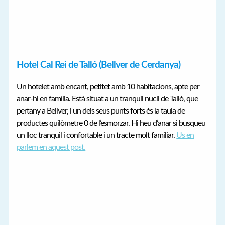
Hotel Cal Rei de Talló (Bellver de Cerdanya)
Un hotelet amb encant, petitet amb 10 habitacions, apte per
anar-hi en família. Està situat a un tranquil nucli de Talló, que
pertany a Bellver, i un dels seus punts forts és la taula de
productes quilòmetre 0 de l’esmorzar. Hi heu d’anar si busqueu
un lloc tranquil i confortable i un tracte molt familiar.
Us en
parlem en aquest post.