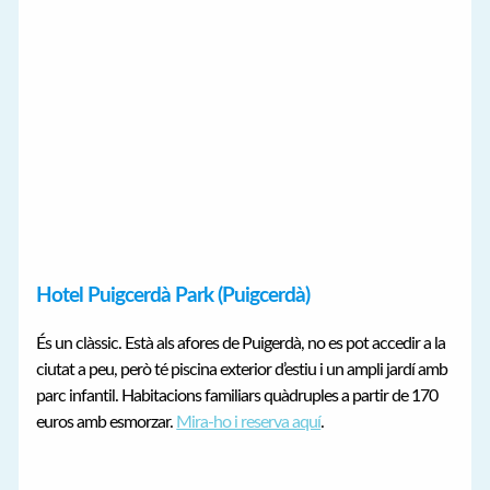
Hotel Puigcerdà Park (Puigcerdà)
És un clàssic. Està als afores de Puigerdà, no es pot accedir a la
ciutat a peu, però té piscina exterior d’estiu i un ampli jardí amb
parc infantil. Habitacions familiars quàdruples a partir de 170
euros amb esmorzar.
Mira-ho i reserva aquí
.