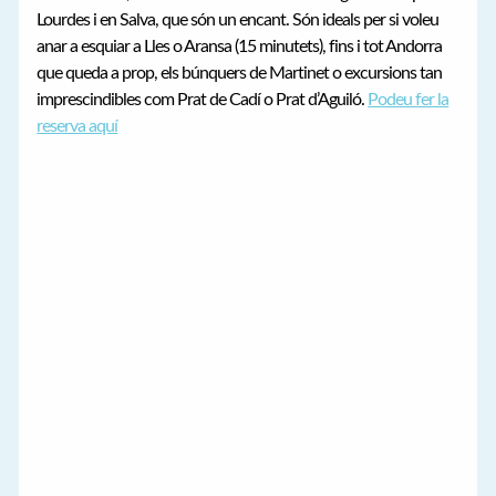
Lourdes i en Salva, que són un encant. Són ideals per si voleu
anar a esquiar a Lles o Aransa (15 minutets), fins i tot Andorra
que queda a prop, els búnquers de Martinet o excursions tan
imprescindibles com Prat de Cadí o Prat d’Aguiló.
Podeu fer la
reserva aquí