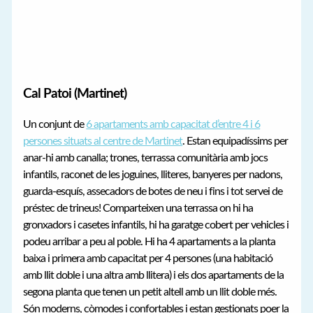
Cal Patoi (Martinet)
Un conjunt de
6 apartaments amb capacitat d’entre 4 i 6
persones situats al centre de Martinet
. Estan equipadíssims per
anar-hi amb canalla; trones, terrassa comunitària amb jocs
infantils, raconet de les joguines, lliteres, banyeres per nadons,
guarda-esquís, assecadors de botes de neu i fins i tot servei de
préstec de trineus! Comparteixen una terrassa on hi ha
gronxadors i casetes infantils, hi ha garatge cobert per vehicles i
podeu arribar a peu al poble. Hi ha 4 apartaments a la planta
baixa i primera amb capacitat per 4 persones (una habitació
amb llit doble i una altra amb llitera) i els dos apartaments de la
segona planta que tenen un petit altell amb un llit doble més.
Són moderns, còmodes i confortables i estan gestionats poer la