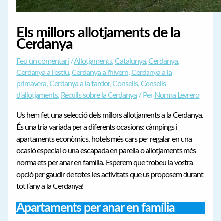
Els millors allotjaments de la
Cerdanya
Feu un comentari
/
Allotjaments
,
Catalunya
,
Cerdanya
,
Cerdanya a l'estiu
,
Cerdanya a l'hivern
,
Cerdanya a la
primavera
,
Cerdanya a la tardor
,
Consells
,
Consells
d'allotjaments
,
Reculls sobre la Cerdanya
/ Per
Norma Levrero
Us hem fet una selecció dels millors allotjaments a la Cerdanya.
És una tria variada per a diferents ocasions: càmpings i
apartaments econòmics, hotels més cars per regalar en una
ocasió especial o una escapada en parella o allotjaments més
normalets per anar en família. Esperem que trobeu la vostra
opció per gaudir de totes les activitats que us proposem durant
tot l’any a la Cerdanya!
Apartaments per anar en família