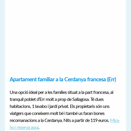
Apartament familiar a la Cerdanya francesa (Err)
Una opció ideal per a les famílies situat a la part francesa, al
tranquil poblet d’Err molt a prop de Sallagosa. Té dues
habitacions, 1 lavabo i jardí privat. Els propietaris són uns
viatgers que coneixem molt bé i també us faran bones
recomanacions a la Cerdanya. Nits a partir de 119 euros.
Mira-
ho i reserva aquí
.