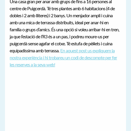
Una casa gran per anar amb grups de fins a 16 persones al
centre de Puigcerdà. Té tres plantes amb 6 habitacions (4 de
dobles i 2 amb lliteres) i 2 banys. Un menjador ampli i cuina
amb una mica de terrassa distribuits, ideal per anar-hi en
família o grups d’amics. És una opció si voleu arribar-hi en tren,
ja que l’estació de l’R3 és a un pas, i podreu moure-us per
puigcerdà sense agafar el cotxe. Té estufa de pèl·lets i cuina
equipadíssima amb terrassa.
En aquest post us expliquem la
nostra experiència i hi trobareu un codi de descompte per fer
les reserves a la seva web!