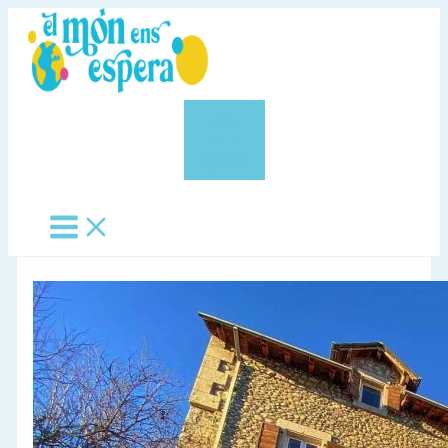
Vés
al
contingut
0,00 €