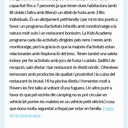
capacitat fins a 7 persones ja que tenen dues habitacions (amb
llit doble i l’altra amb llitera) i un altell de fusta amb 3 llits
individuals. És un allotjament petfriendly i per mi té dos punts a
favor: un programa d’activitats infantils amb monitornatge a la
natura molt xulo i un restaurant boníssim. La Kids Academy
programa cada dia activitats dirigides pels nens i nenes amb
monitoratge, però la gràcia és que la majoria d’activitats estan
relacionades amb l’exploració del bosc. Tenen també una saleta
indoor per fer activitats amb jocs de fusta i cuidats. L’edifici de
recepció, saló d’estar i bar restaurant és d’estil nòrdic. Ofereixen
esmorzars amb productes de qualtat i proximitat i la cuina del
restaurant és brutal. Hi ha piscina d’estiu i fomenten molt a
l’hivern les fire talks al voltant d’una foguera. Un altre punt a
favor és que pel recinte dle càmping no es pot circular en
vehicle (et porten les maletes en un vehicle petit elèctric) cosa
que dona molta seguretat a l’espai per estar en família.
Podeu
fer la reserva aquí
.