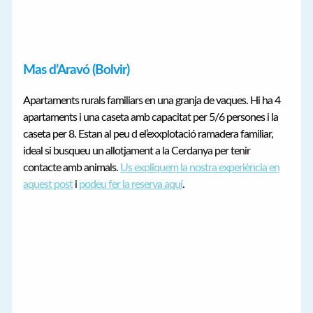
Mas d’Aravó (Bolvir)
Apartaments rurals familiars en una granja de vaques. Hi ha 4
apartaments i una caseta amb capacitat per 5/6 persones i la
caseta per 8. Estan al peu d el’exxplotació ramadera familiar,
ideal si busqueu un allotjament a la Cerdanya per tenir
contacte amb animals.
Us expliquem la nostra experiència en
aquest post
i
podeu fer la reserva aquí
.