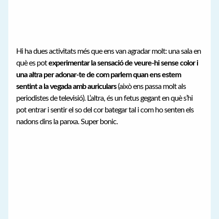
Hi ha dues activitats més que ens van agradar molt: una sala en
què es pot
experimentar la sensació de veure-hi sense color i
una altra per adonar-te de com parlem quan ens estem
sentint a la vegada amb auriculars
(això ens passa molt als
periodistes de televisió). L’altra, és un fetus gegant en què s’hi
pot entrar i sentir el so del cor bategar tal i com ho senten els
nadons dins la panxa. Super bonic.