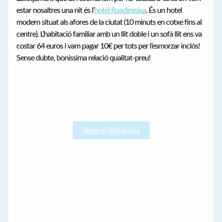
estar nosaltres una nit és l’
hotel Raadimoisa
. És un hotel
modern situat als afores de la ciutat (10 minuts en cotxe fins al
centre). L’habitació familiar amb un llit doble i un sofà llit ens va
costar 64 euros i vam pagar 10€ per tots per l’esmorzar inclòs!
Sense dubte, boníssima relació qualitat-preu!
Reserva l’hotel aquí