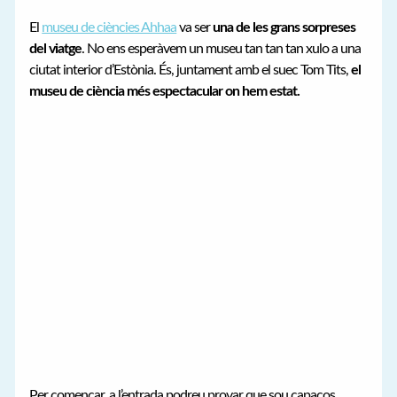
El
museu de ciències Ahhaa
va ser
una de les grans sorpreses
del viatge
. No ens esperàvem un museu tan tan tan xulo a una
ciutat interior d’Estònia. És, juntament amb el suec Tom Tits,
el
museu de ciència més espectacular on hem estat.
Per començar, a l’entrada podreu provar que sou capaços