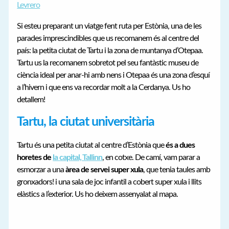
Levrero
Si esteu preparant un viatge fent ruta per Estònia, una de les
parades imprescindibles que us recomanem és al centre del
país: la petita ciutat de Tartu i la zona de muntanya d’Otepaa.
Tartu us la recomanem sobretot pel seu fantàstic museu de
ciència ideal per anar-hi amb nens i Otepaa és una zona d’esquí
a l’hivern i que ens va recordar molt a la Cerdanya. Us ho
detallem!
Tartu, la ciutat universitària
Tartu és una petita ciutat al centre d’Estònia que
és a dues
horetes de
la capital, Tallinn
, en cotxe. De camí, vam parar a
esmorzar a una
àrea de servei super xula
, que tenia taules amb
gronxadors! i una sala de joc infantil a cobert super xula i llits
elàstics a l’exterior. Us ho deixem assenyalat al mapa.