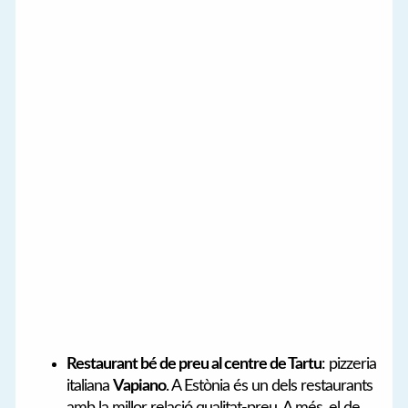
Restaurant bé de preu al centre de Tartu
: pizzeria
italiana
Vapiano
. A Estònia és un dels restaurants
amb la millor relació qualitat-preu. A més, el de