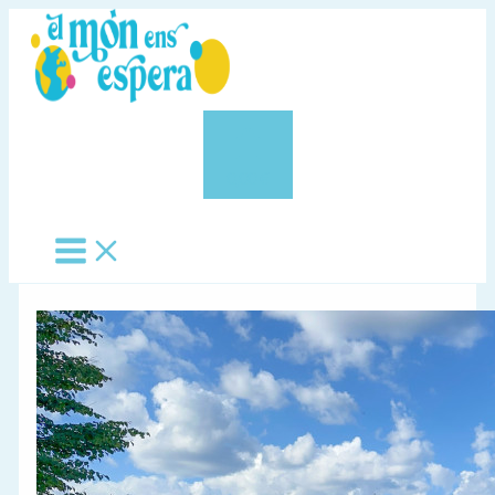
Vés
al
contingut
0,00 €