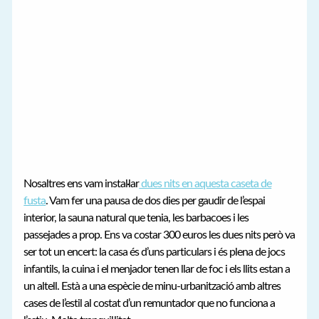
Nosaltres ens vam instal·lar
dues nits en aquesta caseta de
fusta
. Vam fer una pausa de dos dies per gaudir de l’espai
interior, la sauna natural que tenia, les barbacoes i les
passejades a prop. Ens va costar 300 euros les dues nits però va
ser tot un encert: la casa és d’uns particulars i és plena de jocs
infantils, la cuina i el menjador tenen llar de foc i els llits estan a
un altell. Està a una espècie de minu-urbanització amb altres
cases de l’estil al costat d’un remuntador que no funciona a