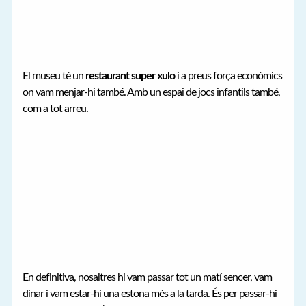
El museu té un
restaurant super xulo
i a preus força econòmics
on vam menjar-hi també. Amb un espai de jocs infantils també,
com a tot arreu.
En definitiva, nosaltres hi vam passar tot un matí sencer, vam
dinar i vam estar-hi una estona més a la tarda. És per passar-hi