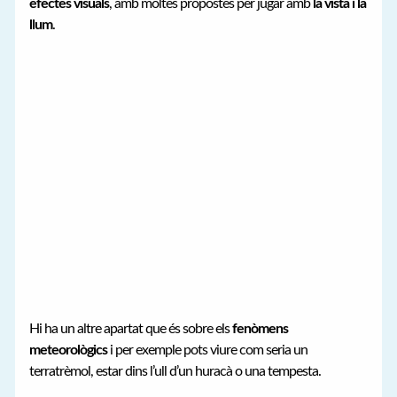
efectes visuals
, amb moltes propostes per jugar amb
la vista i la
llum
.
Hi ha un altre apartat que és sobre els
fenòmens
meteorològics
i per exemple pots viure com seria un
terratrèmol, estar dins l’ull d’un huracà o una tempesta.