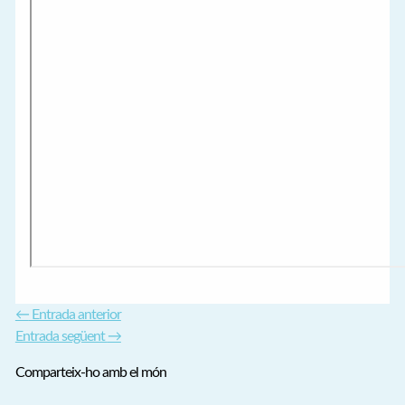
←
Entrada anterior
Entrada següent
→
Comparteix-ho amb el món