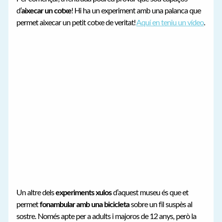
d’
aixecar un cotxe
! Hi ha un experiment amb una palanca que
permet aixecar un petit cotxe de veritat!
Aquí en teniu un vídeo
.
Un altre dels
experiments xulos
d’aquest museu és que et
permet
fonambular amb una bicicleta
sobre un fil suspès al
sostre. Només apte per a adults i majoros de 12 anys, però la