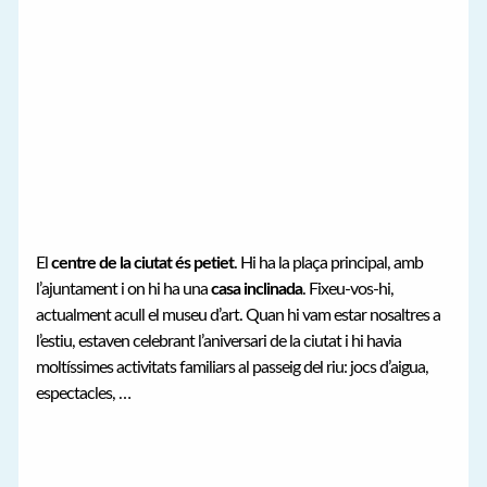
El
centre de la ciutat és petiet
. Hi ha la plaça principal, amb
l’ajuntament i on hi ha una
casa inclinada
. Fixeu-vos-hi,
actualment acull el museu d’art. Quan hi vam estar nosaltres a
l’estiu, estaven celebrant l’aniversari de la ciutat i hi havia
moltíssimes activitats familiars al passeig del riu: jocs d’aigua,
espectacles, …