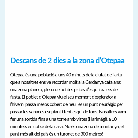
Descans de 2 dies a la zona d’Otepaa
Otepaa és una població a uns 40 minuts de la ciutat de Tartu
que a nosaltres ens va recordar molt a la Cerdanya catalana:
una zona planera, plena de petites pistes d’esquí i xalets de
fusta. El poblet d’Otepaa viu el seu moment d’esplendor a
l’hivern: passa mesos cobert de neu i és un punt neuràlgic per
passar les vanaces esquiant i fent esquí de fons. Nosaltres vam
fer una sortida fins a una torre amb vistes (Harimägi), a 10
minutets en cotxe de la casa. No és una zona de muntanya, el
punt més alt del país és un turonet de 300 metres!