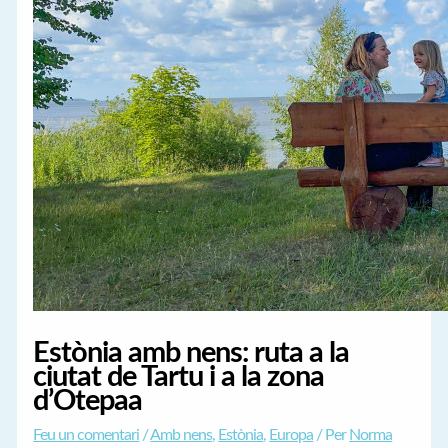
Estònia amb nens: ruta a la
ciutat de Tartu i a la zona
d’Otepaa
Feu un comentari
/
Amb nens
,
Estònia
,
Europa
/ Per
Norma