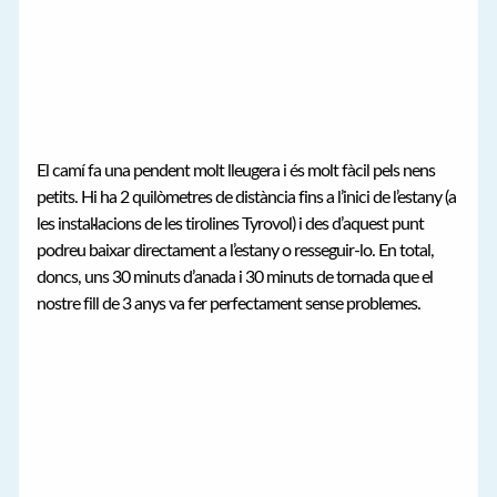
El camí fa una pendent molt lleugera i és molt fàcil pels nens
petits. Hi ha 2 quilòmetres de distància fins a l’inici de l’estany (a
les instal·lacions de les tirolines Tyrovol) i des d’aquest punt
podreu baixar directament a l’estany o resseguir-lo. En total,
doncs, uns 30 minuts d’anada i 30 minuts de tornada que el
nostre fill de 3 anys va fer perfectament sense problemes.