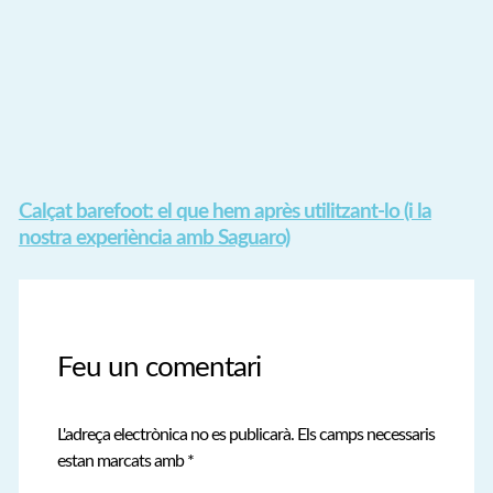
Calçat barefoot: el que hem après utilitzant-lo (i la
nostra experiència amb Saguaro)
Feu un comentari
L'adreça electrònica no es publicarà.
Els camps necessaris
estan marcats amb
*