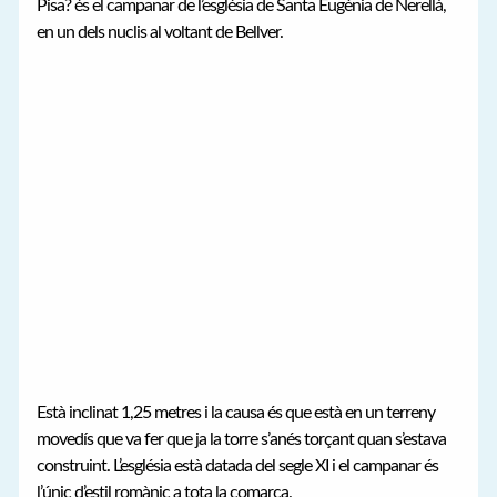
Pisa? és el campanar de l’església de Santa Eugènia de Nerellà,
en un dels nuclis al voltant de Bellver.
Està inclinat 1,25 metres i la causa és que està en un terreny
movedís que va fer que ja la torre s’anés torçant quan s’estava
construint. L’església està datada del segle XI i el campanar és
l’únic d’estil romànic a tota la comarca.