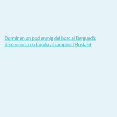
Dormir en un pod enmig del bosc al Berguedà:
l’experiència en família al càmping l’Hostalet