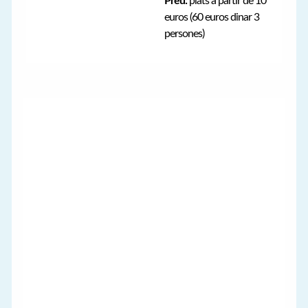
Preu:
plats a partir de 10
euros (60 euros dinar 3
persones)