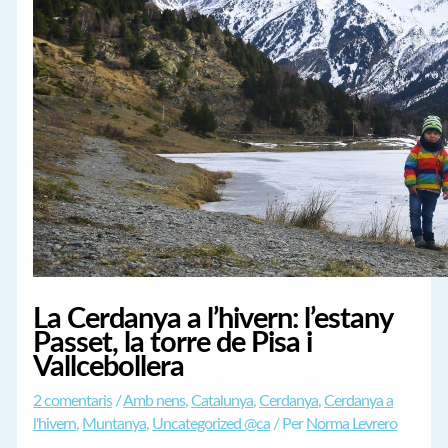
La Cerdanya a l’hivern: l’estany
Passet, la torre de Pisa i
Vallcebollera
2 comentaris
/
Amb nens
,
Catalunya
,
Cerdanya
,
Cerdanya a
l'hivern
,
Muntanya
,
Uncategorized @ca
/ Per
Norma Levrero