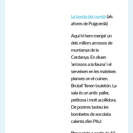
La borda del ceretà
(als
afores de Puigcerdà)
Aquí hi hem menjat un
dels millors arrossos de
muntanya de la
Cerdanya. En diuen
‘arrossos a la llauna’ i el
serveixen en les mateixes
planxes on el cuinen.
Brutal! Tenen txuletón. La
sala és un antic paller,
petitona i molt acollidora.
De postres tasteu les
bombetes de xocolata
calenta d’en Pitu!