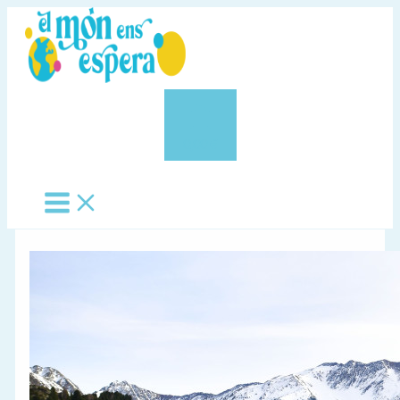
Vés
al
contingut
0,00 €