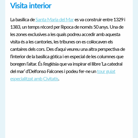
Visita interior
La basílica de
Santa Maria del Mar
es va construir entre 1329 i
1383, un temps récord per l’època de només 50 anys. Una de
les zones exclusives a les quals podreu accedir amb aquesta
visita és a les cantories, les tribunes on es col·locaven els
cantaires dels cors. Des d’aquí veureu una altra perspectiva de
l’interior de la basílica gòtica i en especial de les columnes que
boregen l’altar. És l’església que va inspirar el llibre ‘La catedral
del mar’ d’Delfonso Falcones i podeu fer-ne un
tour guiat
especialitzat amb Civitatis
.