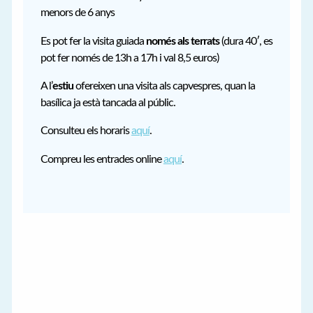
menors de 6 anys
Es pot fer la visita guiada
només als terrats
(dura 40′, es
pot fer només de 13h a 17h i val 8,5 euros)
A l’
estiu
ofereixen una visita als capvespres, quan la
basílica ja està tancada al públic.
Consulteu els horaris
aquí
.
Compreu les entrades online
aquí
.