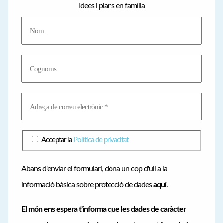
Idees i plans en família
o
r
i
e
s
Acceptar la
Política de privacitat
Abans d'enviar el formulari, dóna un cop d'ull a la
informació bàsica sobre protecció de dades
aquí
.
El món ens espera t'informa que les dades de caràcter