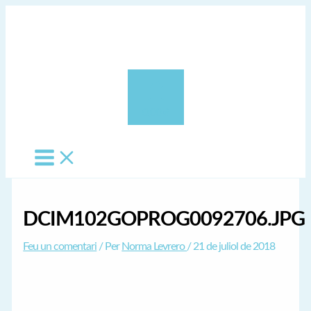
Vés
al
contingut
0,00 €
DCIM102GOPROG0092706.JPG
Feu un comentari
/ Per
Norma Levrero
/
21 de juliol de 2018