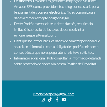
Destinataris:
Les dades es gestionen mitjançant MailPoet i
Amazon SES com a proveïdors tecnològics necessaris per a
l'enviament dels correus electrònics. No es comunicaran
dades a tercers excepte obligació legal.
Drets:
Podràs exercir els teus drets d'accés, rectificació,
limitació i supressió de les teves dades escrivint a
elmonensespera@gmail.com.
El fet que no introdueixis les dades de caràcter personal que
apareixen al formulari com a obligatòries podrà tenir com a
conseqüència que no es pugui atendre la teva sol·licitud.
Informació addicional:
Pots consultar la informació detallada
sobre protecció de dades a la nostra Política de Privacitat.
elmonensespera@gmail.com