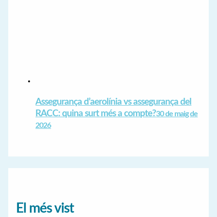
Assegurança d’aerolínia vs assegurança del
RACC: quina surt més a compte?
30 de maig de
2026
El més vist