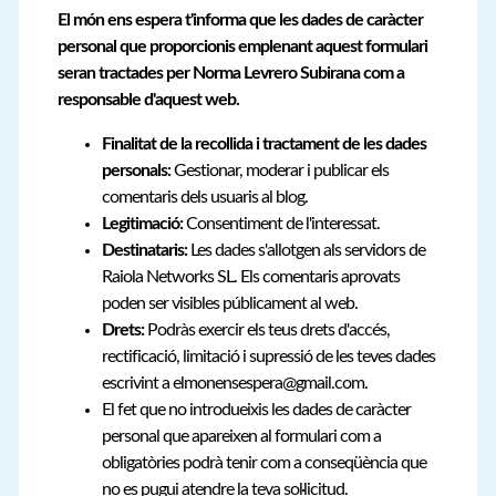
El món ens espera t'informa que les dades de caràcter
personal que proporcionis emplenant aquest formulari
seran tractades per Norma Levrero Subirana com a
responsable d'aquest web.
Finalitat de la recollida i tractament de les dades
personals:
Gestionar, moderar i publicar els
comentaris dels usuaris al blog.
Legitimació:
Consentiment de l'interessat.
Destinataris:
Les dades s'allotgen als servidors de
Raiola Networks SL. Els comentaris aprovats
poden ser visibles públicament al web.
Drets:
Podràs exercir els teus drets d'accés,
rectificació, limitació i supressió de les teves dades
escrivint a elmonensespera@gmail.com.
El fet que no introdueixis les dades de caràcter
personal que apareixen al formulari com a
obligatòries podrà tenir com a conseqüència que
no es pugui atendre la teva sol·licitud.