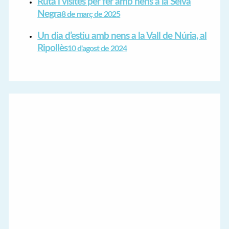
Ruta i visites per fer amb nens a la Selva
Negra
8 de març de 2025
Un dia d’estiu amb nens a la Vall de Núria, al
Ripollès
10 d'agost de 2024