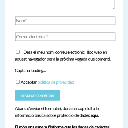
Nom*
Correu
electrònic*
Desa el meu nom, correu electrònic i lloc web en
aquest navegador per a la pròxima vegada que comenti.
Captcha loading...
Acceptar
política de privacidad
Abans d'enviar el formulari, dóna un cop d'ull a la
informació bàsica sobre protecció de dades
aquí
.
El món ens espera t'informa que les dades de caràcter