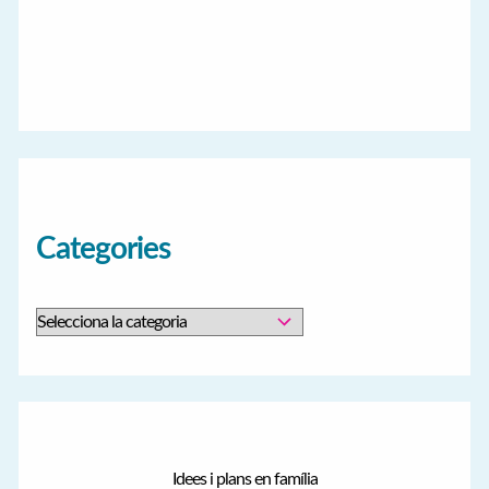
Categories
C
a
t
e
g
Idees i plans en família