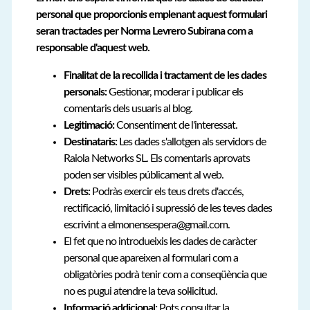
personal que proporcionis emplenant aquest formulari
seran tractades per Norma Levrero Subirana com a
responsable d'aquest web.
Finalitat de la recollida i tractament de les dades
personals:
Gestionar, moderar i publicar els
comentaris dels usuaris al blog.
Legitimació:
Consentiment de l'interessat.
Destinataris:
Les dades s'allotgen als servidors de
Raiola Networks SL. Els comentaris aprovats
poden ser visibles públicament al web.
Drets:
Podràs exercir els teus drets d'accés,
rectificació, limitació i supressió de les teves dades
escrivint a elmonensespera@gmail.com.
El fet que no introdueixis les dades de caràcter
personal que apareixen al formulari com a
obligatòries podrà tenir com a conseqüència que
no es pugui atendre la teva sol·licitud.
Informació addicional:
Pots consultar la