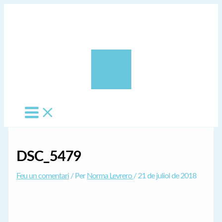
Vés
al
contingut
0,00 €
DSC_5479
Feu un comentari
/ Per
Norma Levrero
/
21 de juliol de 2018