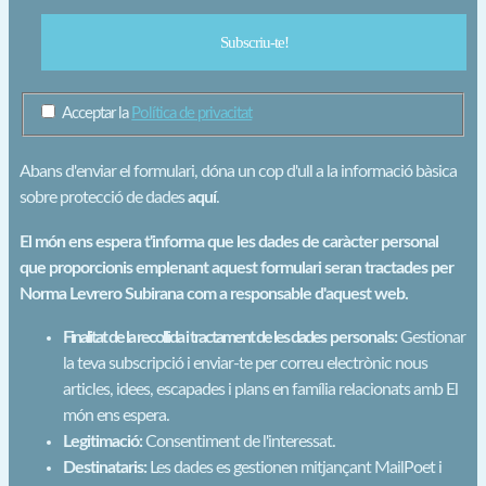
Acceptar la
Política de privacitat
Abans d'enviar el formulari, dóna un cop d'ull a la informació bàsica
sobre protecció de dades
aquí
.
El món ens espera t'informa que les dades de caràcter personal
que proporcionis emplenant aquest formulari seran tractades per
Norma Levrero Subirana com a responsable d'aquest web.
Finalitat de la recollida i tractament de les dades personals:
Gestionar
la teva subscripció i enviar-te per correu electrònic nous
articles, idees, escapades i plans en família relacionats amb El
món ens espera.
Legitimació:
Consentiment de l'interessat.
Destinataris:
Les dades es gestionen mitjançant MailPoet i