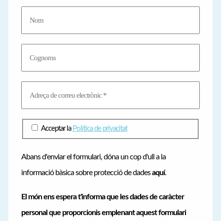
o
r
i
e
s
Acceptar la
Política de privacitat
Abans d'enviar el formulari, dóna un cop d'ull a la
informació bàsica sobre protecció de dades
aquí
.
El món ens espera t'informa que les dades de caràcter
personal que proporcionis emplenant aquest formulari