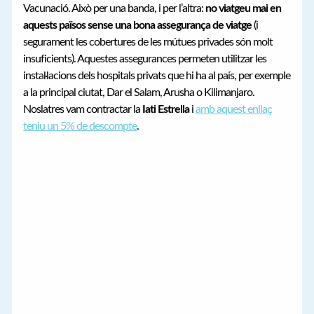
Vacunació. Això per una banda, i per l’altra:
no viatgeu mai en
aquests països sense una bona assegurança de viatge
(i
segurament les cobertures de les mútues privades són molt
insuficients). Aquestes assegurances permeten utilitzar les
instal·lacions dels hospitals privats que hi ha al país, per exemple
a la principal ciutat, Dar el Salam, Arusha o Kilimanjaro.
Noslatres vam contractar la
Iati Estrella
i
amb aquest enllaç
teniu un 5% de descompte
.