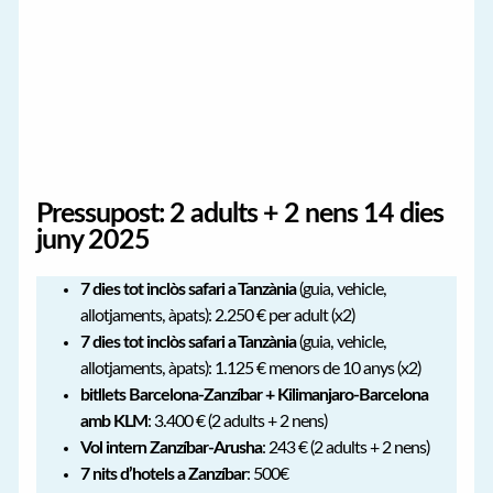
Pressupost: 2 adults + 2 nens 14 dies
juny 2025
7 dies tot inclòs safari a Tanzània
(guia, vehicle,
allotjaments, àpats): 2.250 € per adult (x2)
7 dies tot inclòs safari a Tanzània
(guia, vehicle,
allotjaments, àpats): 1.125 € menors de 10 anys (x2)
bitllets Barcelona-Zanzíbar + Kilimanjaro-Barcelona
amb KLM
: 3.400 € (2 adults + 2 nens)
Vol intern Zanzíbar-Arusha
: 243 € (2 adults + 2 nens)
7 nits d’hotels a Zanzíbar
: 500€