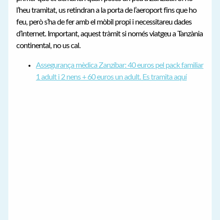
l’heu tramitat, us retindran a la porta de l’aeroport fins que ho
feu, però s’ha de fer amb el mòbil propi i necessitareu dades
d’internet. Important, aquest tràmit si només viatgeu a Tanzània
continental, no us cal.
Assegurança mèdica Zanzíbar: 40 euros pel pack familiar
1 adult i 2 nens + 60 euros un adult. Es tramita aquí