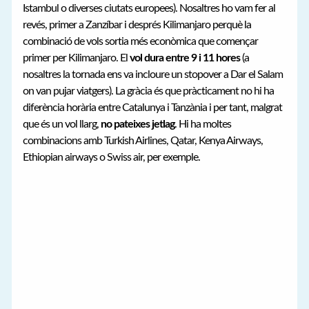
Istambul o diverses ciutats europees). Nosaltres ho vam fer al
revés, primer a Zanzíbar i després Kilimanjaro perquè la
combinació de vols sortia més econòmica que començar
primer per Kilimanjaro. El
vol dura entre 9 i 11 hores
(a
nosaltres la tornada ens va incloure un stopover a Dar el Salam
on van pujar viatgers). La gràcia és que pràcticament no hi ha
diferència horària entre Catalunya i Tanzània i per tant, malgrat
que és un vol llarg,
no pateixes jetlag
. Hi ha moltes
combinacions amb Turkish Airlines, Qatar, Kenya Airways,
Ethiopian airways o Swiss air, per exemple.