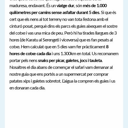
maduresa, endavant. És un
viatge dur
, són
més de 1.000
quilòmetres per camins sense asfaltar durant 5 dies
. Si que és
cert que els nens al tot terreny no van tota l’estona amb el
cinturó posat, perquè dins els parcs els guies aixequen el sostre
del cotxe i vas una mica de peu. Però hi ha tirades llargues de 3
hores (de Karatu al Serengeti i viceversa) que es fan pesats al
cotxe. Hem calculat que en 5 dies vam fer pràcticament
8
hores de cotxe cada dia
i uns 1.300km en total. Us recomanem
portar pels nens
snaks per picar, galetes, jocs i tauleta
.
Nosaltres el dia abans de començar el safari vam demanar al
nostre guia que ens portés a un supermercat per comprar
patates xips i galetes sobretot. L’aigua la compren els guies i us
en donaran cada dia.