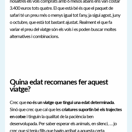
nosaltres els vols comprats amb 6 mesos abans ens van costar
3.400 euros tots quatre. El que està bé és que el paquet de
safari té un preu més o menys igual tot l’any, ja sigui agost, juny
o octubre, que està tot bastant ajustat. Realment el que fa
variar el preu del viatge són els vols i es poden buscar moltes
alternatives i combinacions.
Quina edat recomanes fer aquest
viatge?
Crec que
no és un viatge que tingui una edat determinada
.
Sinó que crec que cal que les
criatures suportin bé els trajectes
en cotxe
i tinguin la qualitat de la paciència ben
desenvolupada. Per saber esperar els animals, en silenci, … jo
crec que si teniu fills que hagin arribat a aquesta certa