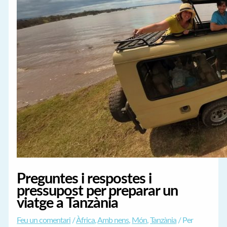
Preguntes i respostes i
pressupost per preparar un
viatge a Tanzània
Feu un comentari
/
Àfrica
,
Amb nens
,
Món
,
Tanzània
/ Per