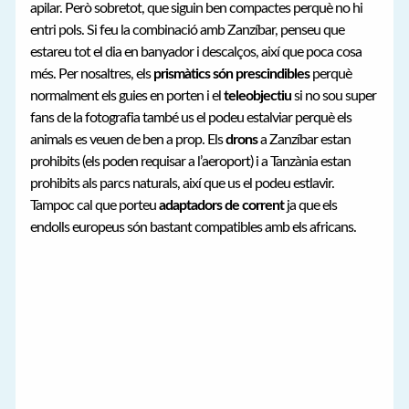
apilar. Però sobretot, que siguin ben compactes perquè no hi
entri pols. Si feu la combinació amb Zanzíbar, penseu que
estareu tot el dia en banyador i descalços, així que poca cosa
més. Per nosaltres, els
prismàtics són prescindibles
perquè
normalment els guies en porten i el
teleobjectiu
si no sou super
fans de la fotografia també us el podeu estalviar perquè els
animals es veuen de ben a prop. Els
drons
a Zanzíbar estan
prohibits (els poden requisar a l’aeroport) i a Tanzània estan
prohibits als parcs naturals, així que us el podeu estlavir.
Tampoc cal que porteu
adaptadors de corrent
ja que els
endolls europeus són bastant compatibles amb els africans.