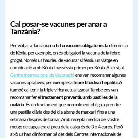
Cal posar-se vacunes per anar a
Tanzània?
Per viatjar a Tanzània
no hi ha vacunes obligatòries
(a diferència
de Kènia, per exemple, on és obligatori la vacuna de la febre
groga). Només us hauríeu de vacunar si fèssiu un viatge en
combinació amb Kènia i passèssiu primer per Kènia. Això sí, al
Centre Internacional de Vacunació
ens van recomanar algunes
vacunes optatives, per exemple la
febre tifoidea i hepatitis A
(també cal tenir la triple vírica actualitzada). També ens van
recomanar fer el
tractament preventiu amb pastilles de la
malària
. És un tractament que normalment obliga a prendre
una pastilla diària des del dia abans de marxar i fins a una
setmana després de tornar. Amb recepta mèdica del vostre
metge de capçalera el preu de la caixa és de 3 o 4 euros. Però
això us han d’informar bé des dels Centres Internacionals de