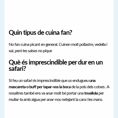
Quin tipus de cuina fan?
No fan cuina picant en general. Cuinen molt pollastre, vedella i
xai, però les salses no pique
Què és imprescindible per dur en un
safari?
Si feu un safari és imprescindible que us endugueu
una
mascareta o buff per tapar-vos la boca
de la pols dels cotxes . A
nosaltres també ens va anar molt bé portar una
tovallola
per
mullar-la amb aigua per anar-nos netejant la cara i les mans.