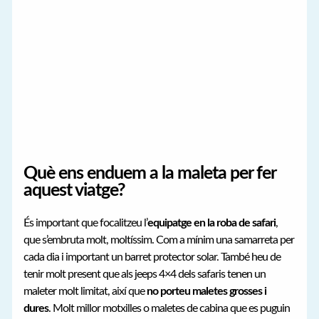
Què ens enduem a la maleta per fer
aquest viatge?
És important que focalitzeu l’
equipatge en la roba de safari
,
que s’embruta molt, moltíssim. Com a mínim una samarreta per
cada dia i important un barret protector solar. També heu de
tenir molt present que als jeeps 4×4 dels safaris tenen un
maleter molt limitat, així que
no porteu maletes grosses i
dures
. Molt millor motxilles o maletes de cabina que es puguin