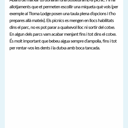
allotjaments que et permeten escollir una miqueta què vols (per
exemple al Tloma Lodge posen una taula plena d’opcions i t’ho
prepares allà mateix). Els pícnics es mengen en llocs habilitats
dins el parc, no es pot parar a qualsevol lloc ni sortir del cotxe.
En algun dels parcs vam acabar menjant fins i tot dins el cotxe.
És molt important que bebeu aigua sempre d’ampolla, fins i tot
per rentar-vos les dents i la dutxa amb boca tancada.