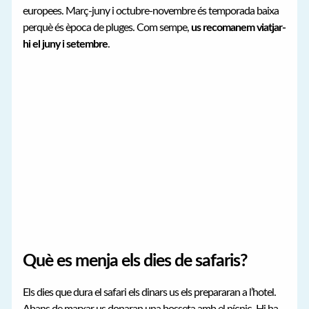
europees. Març-juny i octubre-novembre és temporada baixa
perquè és època de pluges. Com sempe,
us recomanem viatjar-
hi el juny i setembre
.
Què es menja els dies de safaris?
Els dies que dura el safari els dinars us els prepararan a l’hotel.
Abans de marxar us donaran una bosseta amb el pícnic. Hi ha