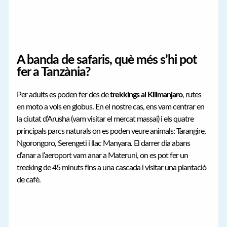
A banda de safaris, què més s’hi pot
fer a Tanzània?
Per adults es poden fer des de
trekkings al Kilimanjaro
, rutes
en moto a vols en globus. En el nostre cas, ens vam centrar en
la ciutat d’Arusha (vam visitar el mercat massai) i els quatre
principals parcs naturals on es poden veure animals: Tarangire,
Ngorongoro, Serengeti i llac Manyara. El darrer dia abans
d’anar a l’aeroport vam anar a Materuni, on es pot fer un
treeking de 45 minuts fins a una cascada i visitar una plantació
de cafè.