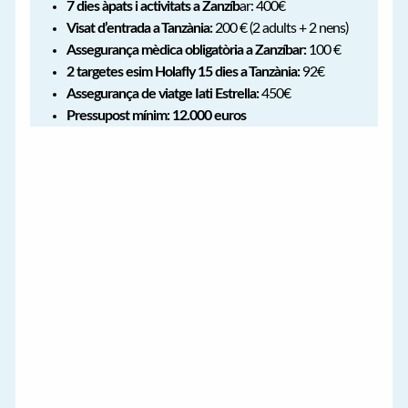
7 dies àpats i activitats a Zanzíb
ar: 400€
Visat d’entrada a Tanzània:
200 € (2 adults + 2 nens)
Assegurança mèdica obligatòria a Zanzíbar:
100 €
2 targetes esim Holafly 15 dies a Tanzània:
92€
Assegurança de viatge Iati Estrella:
450€
Pressupost mínim: 12.000 euros