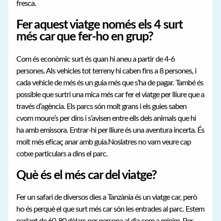
fresca.
Fer aquest viatge només els 4 surt
més car que fer-ho en grup?
Com és econòmic surt és quan hi aneu a partir de 4-6
persones. Als vehicles tot terreny hi caben fins a 8 persones, i
cada vehicle de més és un guia més que s’ha de pagar. També és
possible que surtri una mica més car fer el viatge per lliure que a
través d’agència. Els parcs són molt grans i els guies saben
cvom moure’s per dins i s’avisen entre ells dels animals que hi
ha amb emissora. Entrar-hi per lliure és una aventura incerta. És
molt més eficaç anar amb guia.Noslatres no vam veure cap
cotxe particulars a dins el parc.
Què és el més car del viatge?
Fer un safari de diversos dies a Tanzània és un viatge car, però
ho és perquè el que surt més car són les entrades al parc. Estem