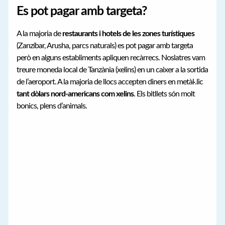
Es pot pagar amb targeta?
A la majoria de
restaurants i hotels de les zones turístiques
(Zanzíbar, Arusha, parcs naturals) es pot pagar amb targeta
però en alguns establiments apliquen recàrrecs. Noslatres vam
treure moneda local de Tanzània (xelins) en un caixer a la sortida
de l’aeroport. A la majoria de llocs accepten diners en metàl·.lic
tant dòlars nord-americans com xelins
. Els bitllets són molt
bonics, plens d’animals.