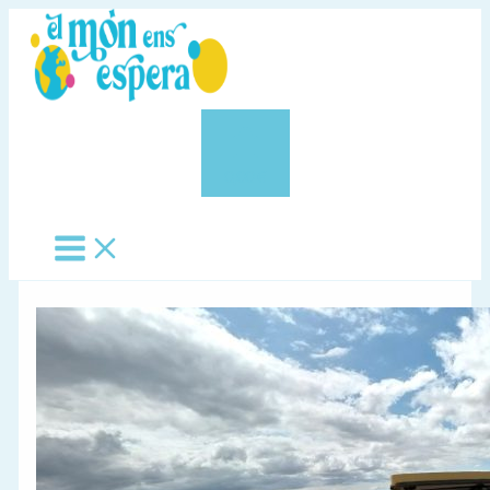
Vés
al
contingut
0,00 €