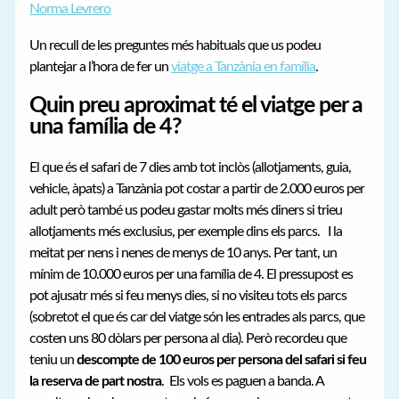
Norma Levrero
Un recull de les preguntes més habituals que us podeu
plantejar a l’hora de fer un
viatge a Tanzània en família
.
Quin preu aproximat té el viatge per a
una família de 4?
El que és el safari de 7 dies amb tot inclòs (allotjaments, guia,
vehicle, àpats) a Tanzània pot costar a partir de 2.000 euros per
adult però també us podeu gastar molts més diners si trieu
allotjaments més exclusius, per exemple dins els parcs. I la
meitat per nens i nenes de menys de 10 anys. Per tant, un
mínim de 10.000 euros per una família de 4. El pressupost es
pot ajusatr més si feu menys dies, si no visiteu tots els parcs
(sobretot el que és car del viatge són les entrades als parcs, que
costen uns 80 dòlars per persona al dia). Però recordeu que
teniu un
descompte de 100 euros per persona del safari si feu
la reserva de part nostra
. Els vols es paguen a banda. A