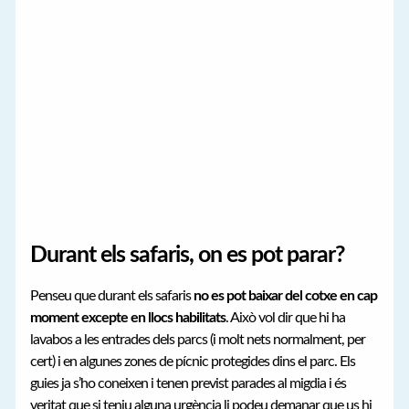
Durant els safaris, on es pot parar?
Penseu que durant els safaris
no es pot baixar del cotxe en cap
moment excepte en llocs habilitats
. Això vol dir que hi ha
lavabos a les entrades dels parcs (i molt nets normalment, per
cert) i en algunes zones de pícnic protegides dins el parc. Els
guies ja s’ho coneixen i tenen previst parades al migdia i és
veritat que si teniu alguna urgència li podeu demanar que us hi