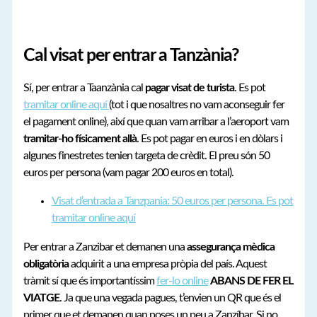
Cal visat per entrar a Tanzània?
Sí, per entrar a Taanzània cal
pagar visat de turista
. Es pot
tramitar online aquí
(tot i que nosaltres no vam aconseguir fer
el pagament online), així que quan vam arribar a l’aeroport vam
tramitar-ho físicament allà
. Es pot pagar en euros i en dòlars i
algunes finestretes tenien targeta de crèdit. El preu són 50
euros per persona (vam pagar 200 euros en total).
Visat d’entrada a Tanzpania: 50 euros per persona. Es pot
tramitar online aquí
Per entrar a Zanzibar et demanen una
assegurança mèdica
obligatòria
adquirit a una empresa pròpia del país. Aquest
tràmit sí que és importantíssim
fer-lo online
ABANS DE FER EL
VIATGE
. Ja que una vegada pagues, t’envien un QR que és el
primer que et demanen quan poses un peu a Zanzíbar. Si no