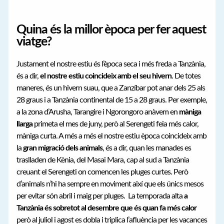
Quina és la millor època per fer aquest
viatge?
Justament el nostre estiu és l’època seca i més freda a Tanzània,
és a dir,
el nostre estiu coincideix amb el seu hivern
. De totes
maneres, és un hivern suau, que a Zanzíbar pot anar dels 25 als
28 graus i a Tanzània continental de 15 a 28 graus. Per exemple,
a la zona d’Arusha, Tarangire i Ngorongoro anàvem en
màniga
llarga
primeta el mes de juny, però al Serengeti feia més calor,
màniga curta. A més a més el nostre estiu època coincideix amb
la
gran migració dels animals
, és a dir, quan les manades es
traslladen de Kènia, del Masai Mara, cap al sud a Tanzània
creuant el Serengeti on comencen les pluges curtes. Però
d’animals n’hi ha sempre en moviment així que els únics mesos
per evitar són abril i maig per pluges. La temporada alta
a
Tanzània és sobretot al desembre que és quan fa més calor
però al juliol i agost es dobla i triplica l’afluència per les vacances