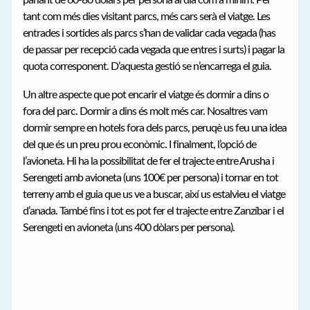
parlant de 60-80 dòlars per persona al dia com a mínim. Per
tant com més dies visitant parcs, més cars serà el viatge. Les
entrades i sortides als parcs s’han de validar cada vegada (has
de passar per recepció cada vegada que entres i surts) i pagar la
quota corresponent. D’aquesta gestió se n’encarrega el guia.
Un altre aspecte que pot encarir el viatge és dormir a dins o
fora del parc. Dormir a dins és molt més car. Nosaltres vam
dormir sempre en hotels fora dels parcs, peruqè us feu una idea
del que és un preu prou econòmic. I finalment, l’opció de
l’avioneta. Hi ha la possibilitat de fer el trajecte entre Arusha i
Serengeti amb avioneta (uns 100€ per persona) i tornar en tot
terreny amb el guia que us ve a buscar, així us estalvieu el viatge
d’anada. També fins i tot es pot fer el trajecte entre Zanzíbar i el
Serengeti en avioneta (uns 400 dòlars per persona).