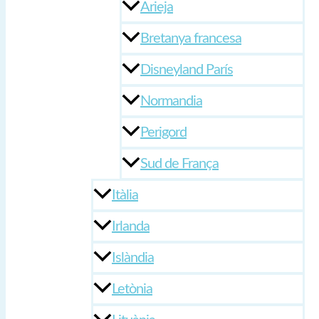
Arieja
Bretanya francesa
Disneyland París
Normandia
Perigord
Sud de França
Itàlia
Irlanda
Islàndia
Letònia