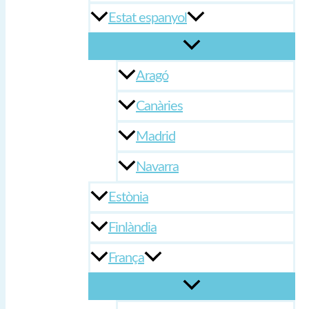
Estat espanyol
Aragó
Canàries
Madrid
Navarra
Estònia
Finlàndia
França