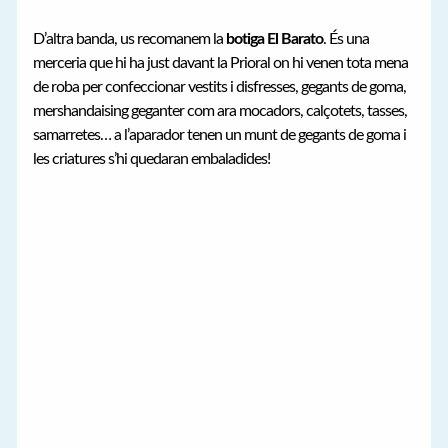
D’altra banda, us recomanem la
botiga El Barato
. És una
merceria que hi ha just davant la Prioral on hi venen tota mena
de roba per confeccionar vestits i disfresses, gegants de goma,
mershandaising geganter com ara mocadors, calçotets, tasses,
samarretes… a l’aparador tenen un munt de gegants de goma i
les criatures s’hi quedaran embaladides!