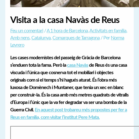
Visita a la casa Navàs de Reus
Feu un comentari
/
A 1 hora de Barcelona
,
Activitats en família
,
Amb nens
,
Catalunya
,
Comarques de Tarragona
/ Per
Norma
Levrero
Les cases modernistes del passeig de Gràcia de Barcelona
s’enduen tota la fama. Però la
casa Navàs
de Reus és una casa
viscuda i l’única que cosnerva tot el mobiliari i objectes
originals com si el temps s’hi hagués aturat. És l’obra més
luxosa de Domènech i Muntaner, que tenia un xec en blanc
per construir-la. És la casa amb més metres quadrats de vitralls
d’Europa i l’únic que la va fer degradar va ser una bomba de la
Guerra Civil.
En aquest post trobareu més propostes per fer a
Reus en família, com visitar l’institut Pere Mata.