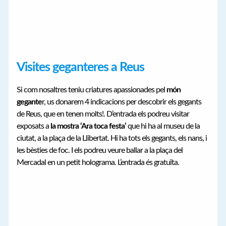
Visites geganteres a Reus
Si com nosaltres teniu criatures apassionades pel
món
gegante
r, us donarem 4 indicacions per descobrir els gegants
de Reus, que en tenen molts!. D’entrada els podreu visitar
exposats a
la mostra ‘Ara toca festa’
que hi ha al museu de la
ciutat, a la plaça de la Llibertat. Hi ha tots els gegants, els nans, i
les bèsties de foc. I els podreu veure ballar a la plaça del
Mercadal en un petit holograma. L’entrada és gratuïta.