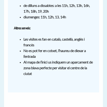
de dilluns a dissabtes: a les 11h, 12h, 13h, 16h,
17h, 18h, 19, 20h
diumenges: 11h, 12h, 13, 14h
Altres serveis:
Les visites es fan en català, castellà, anglès i
francès
No es pot fer en cotxet, l’haureu de diexar a
l’entrada
Al mapa de l’inici us indiquem un aparcament de
zona blava perfecte per visitar el centre de la
ciutat