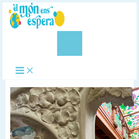
Vés
al
contingut
0,00 €