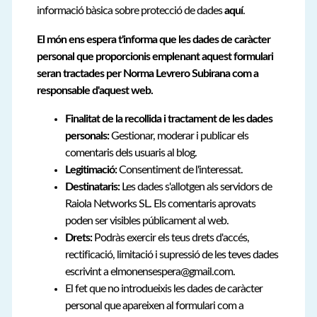
informació bàsica sobre protecció de dades
aquí
.
El món ens espera t'informa que les dades de caràcter
personal que proporcionis emplenant aquest formulari
seran tractades per Norma Levrero Subirana com a
responsable d'aquest web.
Finalitat de la recollida i tractament de les dades
personals:
Gestionar, moderar i publicar els
comentaris dels usuaris al blog.
Legitimació:
Consentiment de l'interessat.
Destinataris:
Les dades s'allotgen als servidors de
Raiola Networks SL. Els comentaris aprovats
poden ser visibles públicament al web.
Drets:
Podràs exercir els teus drets d'accés,
rectificació, limitació i supressió de les teves dades
escrivint a elmonensespera@gmail.com.
El fet que no introdueixis les dades de caràcter
personal que apareixen al formulari com a