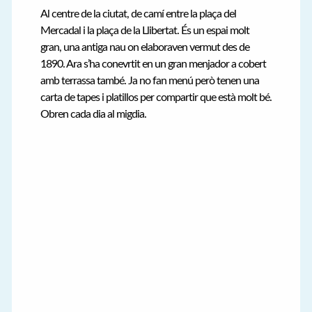
Al centre de la ciutat, de camí entre la plaça del
Mercadal i la plaça de la Llibertat. És un espai molt
gran, una antiga nau on elaboraven vermut des de
1890. Ara s’ha conevrtit en un gran menjador a cobert
amb terrassa també. Ja no fan menú però tenen una
carta de tapes i platillos per compartir que està molt bé.
Obren cada dia al migdia.