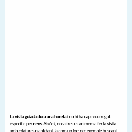
La
visita guiada dura una horeta
i no hi ha cap recorregut
específic per
nens
. Això sí, nosaltres us animem a fer la visita
amb criatures plantejant-la com un joc: per exemple buscant