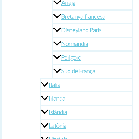
Arieja
Bretanya francesa
Disneyland París
Normandia
Perigord
Sud de França
Itàlia
Irlanda
Islàndia
Letònia