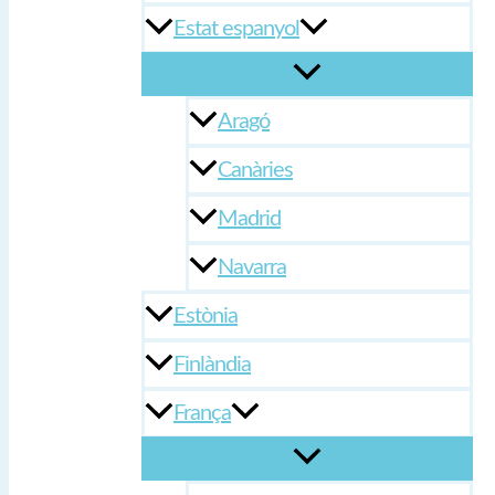
Estat espanyol
Aragó
Canàries
Madrid
Navarra
Estònia
Finlàndia
França