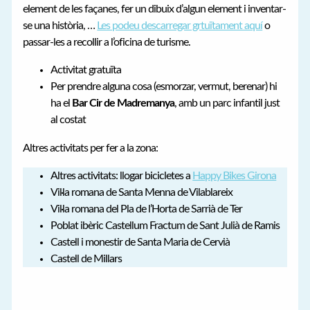
element de les façanes, fer un dibuix d’algun element i inventar-
se una història, …
Les podeu descarregar grtuïtament aquí
o
passar-les a recollir a l’oficina de turisme.
Activitat gratuïta
Per prendre alguna cosa (esmorzar, vermut, berenar) hi
ha el
Bar Cir de Madremanya
, amb un parc infantil just
al costat
Altres activitats per fer a la zona:
Altres activitats: llogar bicicletes a
Happy Bikes Girona
Vil·la romana de Santa Menna de Vilablareix
Vil·la romana del Pla de l’Horta de Sarrià de Ter
Poblat ibèric Castellum Fractum de Sant Julià de Ramis
Castell i monestir de Santa Maria de Cervià
Castell de Millars