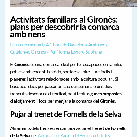
Activitats familiars al Gironès:
plans per descobrir la comarca
amb nens
Feu un comentari
/
A 1 hora de Barcelona
,
Amb nens
,
Catalunya
,
Gironès
/ Per
Norma Levrero Subirana
El
Gironès
és una comarca ideal per fer escapades en família:
pobles amb encant, història, sortides a l’aire lliure fàcils i
planeres i activitats relacionades amb la cultura popular . Si
busqueu idees per passar un cap de setmana o uns dies
tranquils descobrint el territori, aquí teniu
algunes propostes
d’allotjament, i llocs per menjar a la comarca del Gironès.
Pujar al trenet de Fornells de la Selva
Als amants dels trens els encantarà visitar el
Trenet de Fornells
de la Selva
de l’
Agrupació d’Amics del Ferrocarril de les