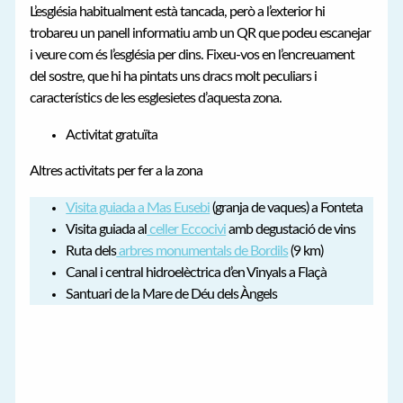
L’església habitualment està tancada, però a l’exterior hi
trobareu un panell informatiu amb un QR que podeu escanejar
i veure com és l’església per dins. Fixeu-vos en l’encreuament
del sostre, que hi ha pintats uns dracs molt peculiars i
característics de les esglesietes d’aquesta zona.
Activitat gratuïta
Altres activitats per fer a la zona
Visita guiada a Mas Eusebi
(granja de vaques) a Fonteta
Visita guiada al
celler Eccocivi
amb degustació de vins
Ruta dels
arbres monumentals de Bordils
(9 km)
Canal i central hidroelèctrica d’en Vinyals a Flaçà
Santuari de la Mare de Déu dels Àngels