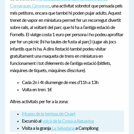
Comarques Gironines
, una activitat sobretot que pensada pels
més petitons, encara que també hi poden pujar adults. Aquest
trenet de vapor en miniatura permet fer un recorregut divertit
sobre rails, al voltant del parc que hi ha a l’antiga estació de
Fornells. El viatge costa 1 euro per persona i ho podeu aprofitar
per fer un pícnic (hi ha taules de fusta al parc) i jugar als jocs
infantils que hi ha. A dins l’estació també podeu visitar
gratuïtament una maqueta de trens en miniatura en
funcionament i tot d’elements de l’antiga estació (bitllets,
màquines de tiquets, màquines d’escriure).
Cada 2n i 4t diumenge de mes d’11h a 13h
Volta en tren: 1€
Altres activitats per fer a la zona:
Museu de la terrissa de Quart
Excursió al
volcà de la Crosa a Aiguaviva
Visita a la granja
La Selvatana
a Campllong