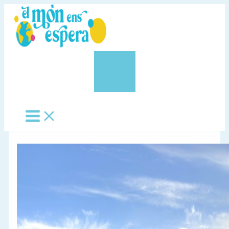
Vés
al
contingut
0,00 €