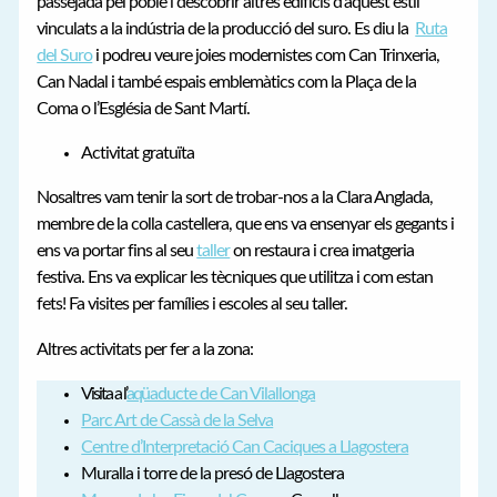
passejada pel poble i descobrir altres edificis d’aquest estil
vinculats a la indústria de la producció del suro. Es diu la
Ruta
del Suro
i podreu veure joies modernistes com Can Trinxeria,
Can Nadal i també espais emblemàtics com la Plaça de la
Coma o l’Església de Sant Martí.
Activitat gratuïta
Nosaltres vam tenir la sort de trobar-nos a la Clara Anglada,
membre de la colla castellera, que ens va ensenyar els gegants i
ens va portar fins al seu
taller
on restaura i crea imatgeria
festiva. Ens va explicar les tècniques que utilitza i com estan
fets! Fa visites per famílies i escoles al seu taller.
Altres activitats per fer a la zona:
Visita a l’
aqüaducte de Can Vilallonga
Parc Art de Cassà de la Selva
Centre d’Interpretació Can Caciques a Llagostera
Muralla i torre de la presó de Llagostera