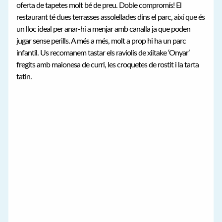
oferta de tapetes molt bé de preu. Doble compromís! El
restaurant té dues terrasses assolellades dins el parc, així que és
un lloc ideal per anar-hi a menjar amb canalla ja que poden
jugar sense perills. A més a més, molt a prop hi ha un parc
infantil. Us recomanem tastar els raviolis de xiitake ‘Onyar’
fregits amb maionesa de curri, les croquetes de rostit i la tarta
tatin.