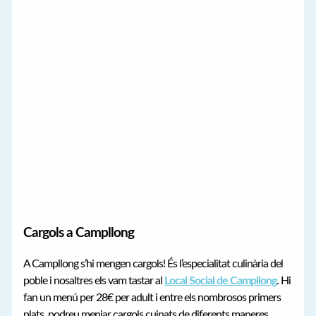
Cargols a Campllong
A Campllong s’hi mengen cargols! És l’especialitat culinària del
poble i nosaltres els vam tastar al
Local Social de Campllong
. Hi
fan un menú per 28€ per adult i entre els nombrosos primers
plats, podreu menjar cargols cuinats de diferents maneres.