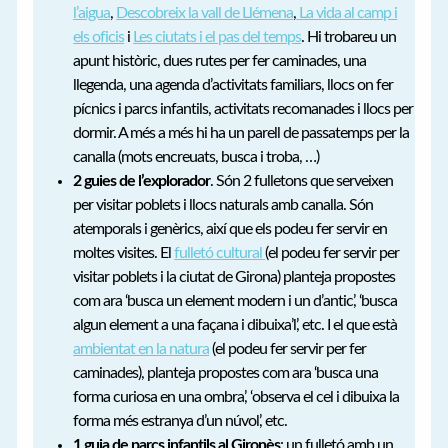
l’aigua
,
Descobreix la vall de Llémena
,
La vida al camp i
els oficis
i
Les ciutats i el pas del temps
. Hi trobareu un
apunt històric, dues rutes per fer caminades, una
llegenda, una agenda d’activitats familiars, llocs on fer
pícnics i parcs infantils, activitats recomanades i llocs per
dormir. A més a més hi ha un parell de passatemps per la
canalla (mots encreuats, busca i troba, …)
2 guies de l’explorador
. Són 2 fulletons que serveixen
per visitar poblets i llocs naturals amb canalla. Són
atemporals i genèrics, així que els podeu fer servir en
moltes visites. El
fulletó cultural
(el podeu fer servir per
visitar poblets i la ciutat de Girona) planteja propostes
com ara ‘busca un element modern i un d’antic’, ‘busca
algun element a una façana i dibuixa’l’, etc. I el que està
ambientat en la natura
(el podeu fer servir per fer
caminades), planteja propostes com ara ‘busca una
forma curiosa en una ombra’, ‘observa el cel i dibuixa la
forma més estranya d’un núvol’, etc.
1 guia de parcs infantils al Gironès
: un fulletó amb un