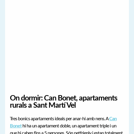
On dormir: Can Bonet, apartaments
rurals a Sant Martí Vel
Tres bonics apartaments ideals per anar-hi amb nens. A
Can
Bonet
hi ha un apartament doble, un apartament triple i un
que hi caben fins a 5 persones. Són petfrienly i estan totalment