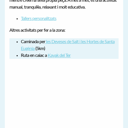
mentre creen la seva pròpia peça. A més a més, és una activitat
manual, tranquil·la, relaxant i molt educativa.
Tallers personalitzats
Altres activitats per fer a la zona:
Caminada per
les Deveses de Salt i les Hortes de Santa
Eugènia
(5km)
Ruta en caiac a
Kayak del Ter