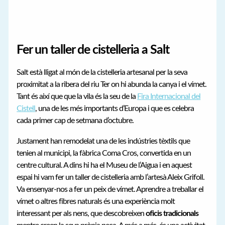
Fer un taller de cistelleria a Salt
Salt està lligat al món de la cistelleria artesanal per la seva
proximitat a la ribera del riu Ter on hi abunda la canya i el vímet.
Tant és així que que la vila és la seu de la
Fira Internacional del
Cistell
, una de les més importants d’Europa i que es celebra
cada primer cap de setmana d’octubre.
Justament han remodelat una de les indústries tèxtils que
tenien al municipi, la fàbrica Coma Cros, convertida en un
centre cultural. A dins hi ha el Museu de l’Aigua i en aquest
espai hi vam fer un taller de cistelleria amb l’artesà Aleix Grifoll.
Va ensenyar-nos a fer un peix de vímet. Aprendre a treballar el
vímet o altres fibres naturals és una experiència molt
interessant per als nens, que descobreixen
oficis tradicionals