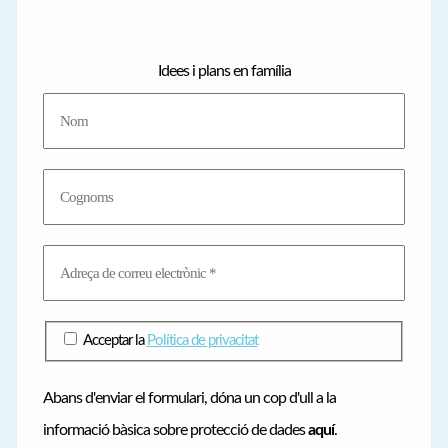
e
g
Idees i plans en família
o
r
i
e
s
Acceptar la
Política de privacitat
Abans d'enviar el formulari, dóna un cop d'ull a la
informació bàsica sobre protecció de dades
aquí
.