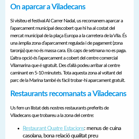
On aparcar a Viladecans
Si visiteu el festival Al Carrer Nadal, us recomanem aparcar a
l’aparcament municipal descobert que hi ha al costat del
mercat municipal de la plaça Europa a la carretera de la Vila. És
una àmplia zona d’aparcament regulada i de pagament (zona
taronja) que no és massa cara. Els caps de setmana no es paga.
L’altra opció és l’aparcament a cobert del centre comercial
Vilamarina que é sgratuït. Des d’allà podeu arribar al centre
caminant en 5-10 minutets. Tota aquesta zona al voltant del
parc de la Marina també és fàcil trobar-hi aparcament gratuït.
Restaurants recomanats a Viladecans
Us fem un llistat dels nostres restaurants preferits de
Viladecans que trobareu a la zona del centre:
Restaurant Quatre Estacions
: menus de cuina
casolana, bona relació qualitat preu