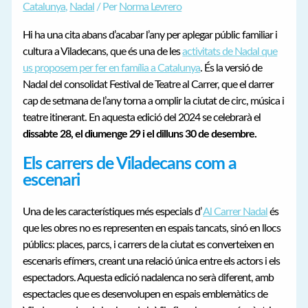
Catalunya
,
Nadal
/ Per
Norma Levrero
Hi ha una cita abans d’acabar l’any per aplegar públic familiar i
cultura a Viladecans, que és una de les
activitats de Nadal que
us proposem per fer en família a Catalunya
. És la versió de
Nadal del consolidat Festival de Teatre al Carrer, que el darrer
cap de setmana de l’any torna a omplir la ciutat de circ, música i
teatre itinerant. En aquesta edició del 2024 se celebrarà el
dissabte 28, el diumenge 29 i el dilluns 30 de desembre.
Els carrers de Viladecans com a
escenari
Una de les característiques més especials d’
Al Carrer Nadal
és
que les obres no es representen en espais tancats, sinó en llocs
públics: places, parcs, i carrers de la ciutat es converteixen en
escenaris efímers, creant una relació única entre els actors i els
espectadors. Aquesta edició nadalenca no serà diferent, amb
espectacles que es desenvolupen en espais emblemàtics de