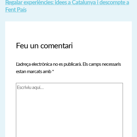
Regalar experiències: idees a Catalunya i descompte a
Fent País
Feu un comentari
L'adreça electrònica no es publicarà.
Els camps necessaris
estan marcats amb
*
Escriviu
aquí…