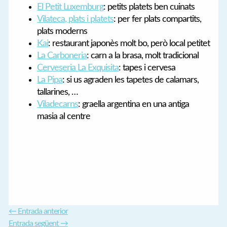
El Petit Luxemburg
: petits platets ben cuinats
Vilateca, plats i platets
: per fer plats compartits,
plats moderns
Kai
: restaurant japonès molt bo, però local petitet
La Carboneria
: carn a la brasa, molt tradicional
Cerveseria La Exquisita
: tapes i cervesa
La Pipa
: si us agraden les tapetes de calamars,
tallarines, …
Viladecarns
: graella argentina en una antiga
masia al centre
←
Entrada anterior
Entrada següent
→