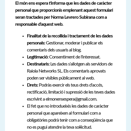
El món ens espera t'informa que les dades de caràcter
personal que proporcionis emplenant aquest formulari
seran tractades per Norma Levrero Subirana com a
responsable d'aquest web.
Finalitat de la recollida i tractament de les dades
personals:
Gestionar, moderar i publicar els
comentaris dels usuaris al blog.
Legitimació:
Consentiment de l'interessat.
Destinataris:
Les dades s'allotgen als servidors de
Raiola Networks SL. Els comentaris aprovats
poden ser visibles públicament al web.
Drets:
Podràs exercir els teus drets d'accés,
rectificació, limitació i supressió de les teves dades
escrivint a elmonensespera@gmail.com.
El fet que no introdueixis les dades de caràcter
personal que apareixen al formulari com a
obligatòries podrà tenir com a conseqüència que
no es pugui atendre la teva sol·licitud.