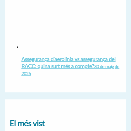
Assegurança d’aerolínia vs assegurança del
RACC: quina surt més a compte?
30 de maig de
2026
El més vist