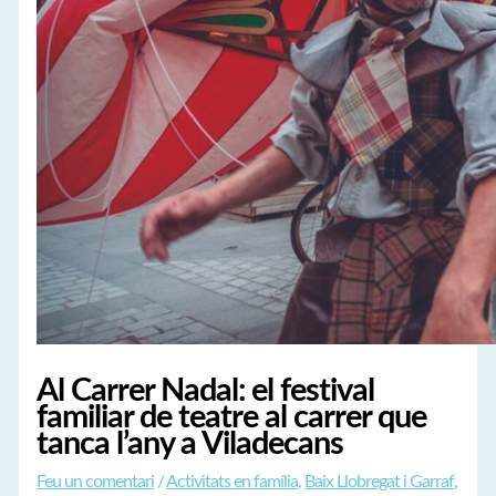
Al Carrer Nadal: el festival
familiar de teatre al carrer que
tanca l’any a Viladecans
Feu un comentari
/
Activitats en família
,
Baix Llobregat i Garraf
,