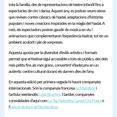
tota la família, des de representacions de teatre infantil fins a
espectacles de circ i dansa. Aquest any, es podran veure obres
que revisen contes clàssics de Nadal, adaptacions d’històries
populars i noves creacions inspirades en la màgia del Nadal. A
més, els espectadors podran gaudir de música en viu i
animacions que complementaran l’experiència teatral, tot en un
ambient acolorit i ple de sorpreses.
Aquesta aposta per la diversitat d’estils artístics i formats
permet que el festival sigui accessible a tots els públics, des dels
més petits fins als més grans, convertint Viladecans en un
autèntic centre cultural durant els darrers dies de l’any.
En aquesta edició per primera vegada hi haurà companyies
internacionals. Són la companyia francesa
Le Migration
i
l’artista neerlandès
Luuk Brantjes
. I també, companyies
consolidades d’aquí com
La Tal
,
Fadunito
,
Campi Qui Pugui
o
l’
exèrcit de llum de Brodas Bros
.