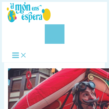
Vés
al
contingut
0,00 €