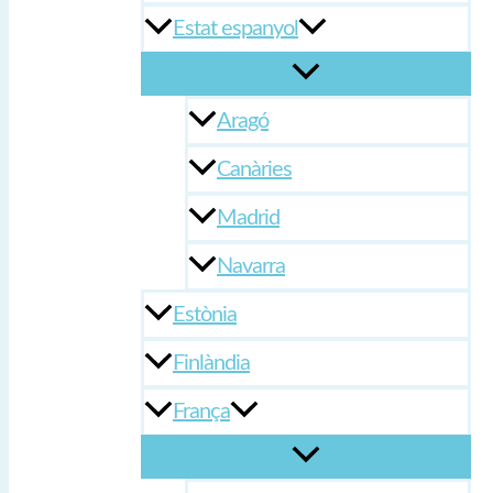
Estat espanyol
Aragó
Canàries
Madrid
Navarra
Estònia
Finlàndia
França