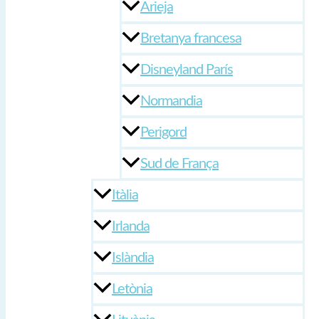
Arieja
Bretanya francesa
Disneyland París
Normandia
Perigord
Sud de França
Itàlia
Irlanda
Islàndia
Letònia