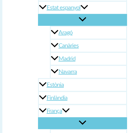
Estat espanyol
Aragó
Canàries
Madrid
Navarra
Estònia
Finlàndia
França