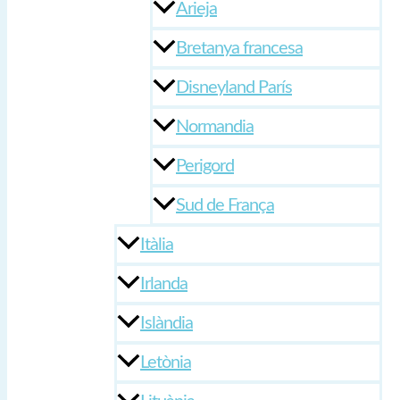
Arieja
Bretanya francesa
Disneyland París
Normandia
Perigord
Sud de França
Itàlia
Irlanda
Islàndia
Letònia