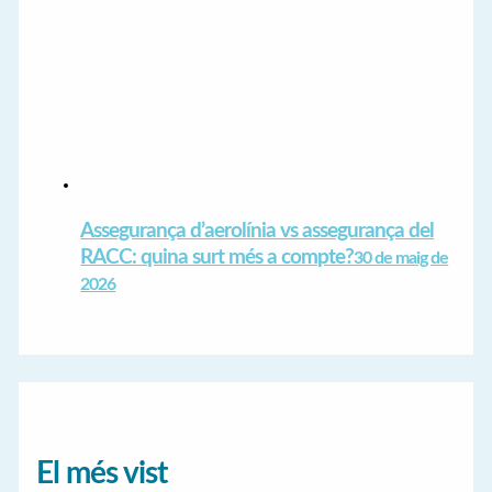
Assegurança d’aerolínia vs assegurança del
RACC: quina surt més a compte?
30 de maig de
2026
El més vist