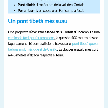
Punt d’inici:
el rocòdrom de la vall dels Cortals
Per arribar-hi:
en cotxe o en Funicamp a l’estiu
Un pont tibetà més suau
Una proposta d’
excursió a la vall dels Cortals d’Encamp
. És una
caminada fàcil per fer amb nens
, ja que són 400 metres des de
l’aparcament i té com a al·licient, travessar el
pont tibetà que es
belluga molt més que el de Canillo
. És d’accés gratuït, més curt i
a 4-5 metres d’alçada respecte el terra.