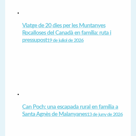
Viatge de 20 dies per les Muntanyes
Rocalloses del Canadà en família: ruta i
pressupost
19 de juliol de 2026
Can Poch: una escapada rural en família a
Santa Agnès de Malanyanes
13 de juny de 2026