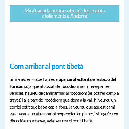
Mira’t aquí la nostra selecció dels millors
allotjaments a Andorra
Com arribar al pont tibetà
Si hi aneu en cotxe haureu d’
aparcar al voltant de l’estació del
Funicamp
, ja que al costat del
rocòdrom
no hi ha espai per
vehicles. haureu de caminar fins al rocòdrom (es pot fer camp a
través) i a la part del rocòdrom que dona a la vall, hi veureu un
corriol petit que baixa cap al fons. Ja veureu que aquest camí
va a parar a un altre corriol perpendicular, planer, i si l’agafeu en
direcció a muntanya, aviat veureu el pont tibetà.