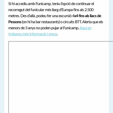
Si hi accediu amb Funicamp, teniu l’opció de continuar el
recorregut del funicular més llarg d’Europa fins als 2.500
metres. Des d’allà, podeu fer una excursió 4
x4 fins als llacs de
Pessons
(on hi ha bar restaurants) o circuits BTT. Alerta que els
menors de 3 anys no poden pujar al Funicamp.
Aquí en
trobareu més informació i preus
.