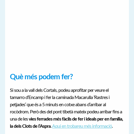
Què més podem fer?
Si sou a la vall dels Cortals, podeu aprofitar per veure el
tamarro d’Encamp i fer la caminada Macarulla ‘Rastres i
petjades’ que és a 5 minuts en cotxe abans d’arribar al
rocòdrom. Però des del pont tibetà mateix podeu arribar fins a
una de les
vies ferrades més fàcils de fer i ideals per en família,
la dels Clots de l’Aspra
.
Aquí en trobareu més informació
.