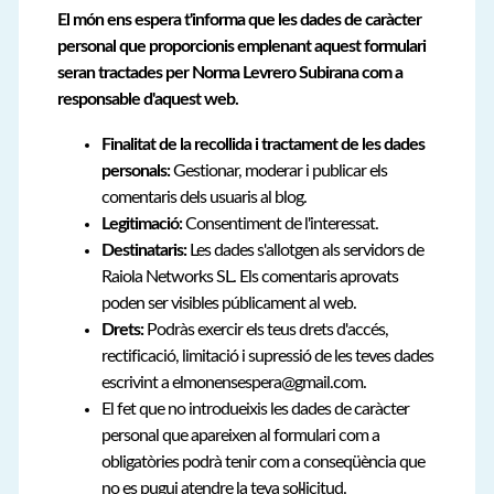
El món ens espera t'informa que les dades de caràcter
personal que proporcionis emplenant aquest formulari
seran tractades per Norma Levrero Subirana com a
responsable d'aquest web.
Finalitat de la recollida i tractament de les dades
personals:
Gestionar, moderar i publicar els
comentaris dels usuaris al blog.
Legitimació:
Consentiment de l'interessat.
Destinataris:
Les dades s'allotgen als servidors de
Raiola Networks SL. Els comentaris aprovats
poden ser visibles públicament al web.
Drets:
Podràs exercir els teus drets d'accés,
rectificació, limitació i supressió de les teves dades
escrivint a elmonensespera@gmail.com.
El fet que no introdueixis les dades de caràcter
personal que apareixen al formulari com a
obligatòries podrà tenir com a conseqüència que
no es pugui atendre la teva sol·licitud.