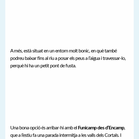
A més, està situat en un entorn molt bonic, en què també
podreu baixar fins al riu a posar els peus a l’aigua i travessar-lo,
perquè hi ha un petit pont de fusta.
Una bona opció és arribar-hi amb el
Funicamp des d’Encamp
,
que a l’estiu fa una parada intermitja a les valls dels Cortals. I