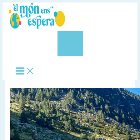
Vés
al
contingut
0,00 €