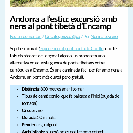
Andorra a l’estiu: excursió amb
nens al pont tibetà d’Encamp
Feu un comentari
/
Uncategorized @ca
/ Per
Norma Levrero
Si ja heu provat l’
experiència al pont tibetà de Canillo
, que té
tots els rècords de llargada i alçada, us proposem una
alternativa en aquesta guerra de ponts tibetans entre
parròquies a Encamp. És una caminada fàcil per fer amb nens a
Andorra, un pont més curtet però gratuït.
Distància:
800 metres anar i tornar
Tipus de camí:
corriol que fa baixada a l’inici (pujada de
tornada)
Circular:
no
Durada:
20 minuts
Pendent:
sí, exigent
Amb infants:
sí! però no es pot fer amb cotxet