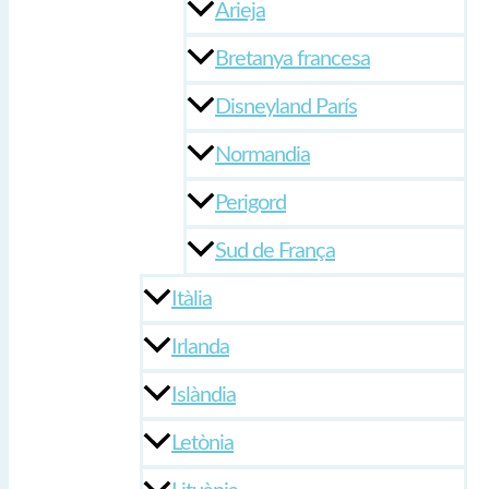
Arieja
Bretanya francesa
Disneyland París
Normandia
Perigord
Sud de França
Itàlia
Irlanda
Islàndia
Letònia