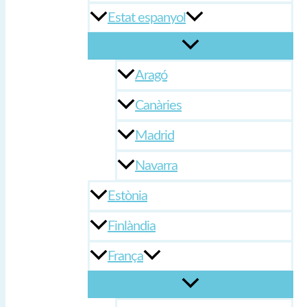
Estat espanyol
Aragó
Canàries
Madrid
Navarra
Estònia
Finlàndia
França