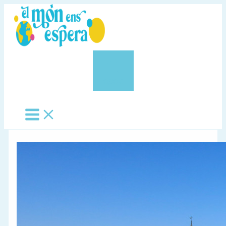
Vés
al
contingut
0,00 €