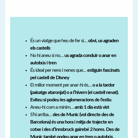
És un viatge que heu de fer si…
obvi, us agraden
els castells
No hi aneu si no…
us agrada conduir o anar en
autobús i tren
És ideal per nens i nenes que…
estiguin fascinats
pel castell de Disney
El millor moment per anar-hi és…
o a la tardor
(paisatge ataronjat) o a l’hivern (el castell nevat).
Eviteu si podeu les aglomeracions de l’estiu
Aneu-hi com a mínim…
amb 1 dia està vist
S’hi arriba…
des de Munic (vol directe des de
Barcelona) és una hora i mitja de trajecte en
cotxe i des d’Innsbruck gairebé 2 hores. Des de
Munic també podeu anar en tren o autobús