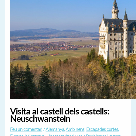
Visita al castell dels castells:
Neuschwanstein
Feu un comentari
/
Alemanya
,
Amb nens
,
Escapades curtes
,