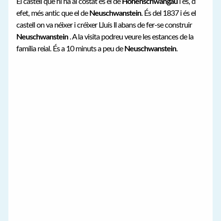
El castell que hi ha al costat és el de
Hohenschwangau
i és, d
efet, més antic que el de
Neuschwanstein
. És del 1837 i és el
castell on va néixer i créixer Lluís II abans de fer-se construir
Neuschwanstein
. A la visita podreu veure les estances de la
família reial. És a 10 minuts a peu de
Neuschwanstein
.