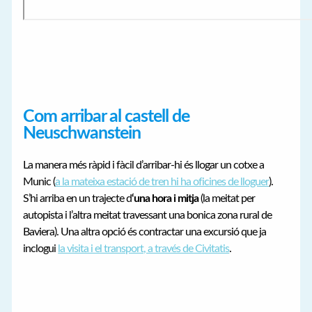
Com arribar al castell de
Neuschwanstein
La manera més ràpid i fàcil d’arribar-hi és llogar un cotxe a
Munic (
a la mateixa estació de tren hi ha oficines de lloguer
).
S’hi arriba en un trajecte d
‘una hora i mitja
(la meitat per
autopista i l’altra meitat travessant una bonica zona rural de
Baviera). Una altra opció és contractar una excursió que ja
inclogui
la visita i el transport, a través de Civitatis
.