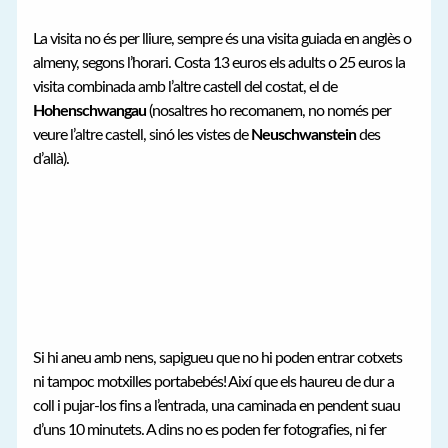
La visita no és per lliure, sempre és una visita guiada en anglès o
almeny, segons l’horari. Costa 13 euros els adults o 25 euros la
visita combinada amb l’altre castell del costat, el de
Hohenschwangau
(nosaltres ho recomanem, no només per
veure l’altre castell, sinó les vistes de
Neuschwanstein
des
d’allà).
Si hi aneu amb nens, sapigueu que no hi poden entrar cotxets
ni tampoc motxilles portabebés! Així que els haureu de dur a
coll i pujar-los fins a l’entrada, una caminada en pendent suau
d’uns 10 minutets. A dins no es poden fer fotografies, ni fer