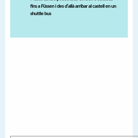
fins a Füssen i des d’allà arribar al castell en un
shuttle bus