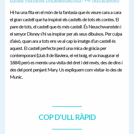
Europa
,
Muntanya
,
Uncategorized @ca
/ Per
Norma Levrero
Hi ha una fita en el món de la fantasia que és veure cara a cara
el gran castell que ha inspirat els castells de tots els contes. El
pare de tots, el castell que és més castell. És Neuschwanstein i
el senyor Disney s’hi va inspirar per als seus dibuixos. Per culpa
d’això, quan ara a tots ens ve al cap la imatge d’un castell és
aquest. El castell perfecte perd una mica de gràcia per
contemporani (Lluís II de Baviera, el rei boig, el va inaugurar el
1884) però es mereix una visita del dret i del revés, des de dins i
des del pont penjant Mary. Us expliquem com visitar-lo des de
Munic.
COP D’ULL RÀPID