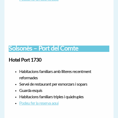
Solsonès – Port del Comte
Hotel Port 1730
Habitacions familiars amb lliteres recentment
reformades
Servei de restaurant per esmorzars i sopars
Guarda esquís
Habitacions familiars triples i quàdruples
Podeu fer la reserva aquí