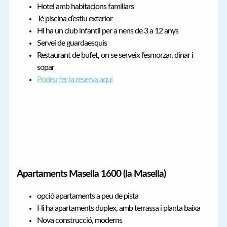
Hotel amb habitacions familiars
Té piscina d’estiu exterior
Hi ha un club infantil per a nens de 3 a 12 anys
Servei de guardaesquís
Restaurant de bufet, on se serveix l’esmorzar, dinar i
sopar
Podeu fer la reserva aquí
Apartaments Masella 1600 (la Masella)
opció apartaments a peu de pista
Hi ha apartaments duplex, amb terrassa i planta baixa
Nova construcció, moderns