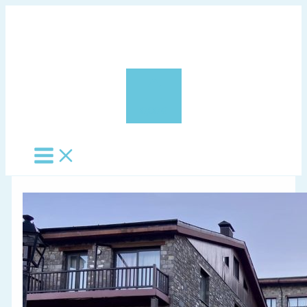
Vés
al
contingut
0,00 €