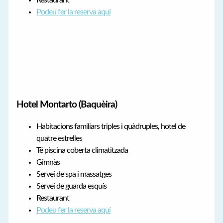
Restaurant
Podeu fer la reserva aquí
Hotel Montarto (Baquèira)
Habitacions familiars triples i quàdruples, hotel de
quatre estrelles
Té piscina coberta climatitzada
Gimnàs
Servei de spa i massatges
Servei de guarda esquís
Restaurant
Podeu fer la reserva aquí