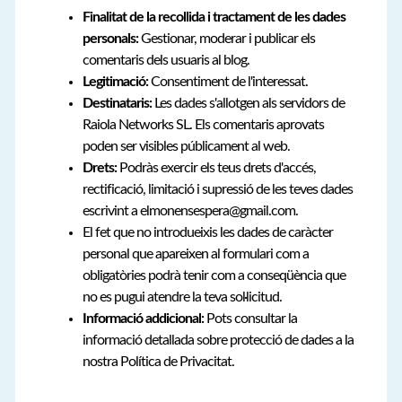
Finalitat de la recollida i tractament de les dades
personals:
Gestionar, moderar i publicar els
comentaris dels usuaris al blog.
Legitimació:
Consentiment de l'interessat.
Destinataris:
Les dades s'allotgen als servidors de
Raiola Networks SL. Els comentaris aprovats
poden ser visibles públicament al web.
Drets:
Podràs exercir els teus drets d'accés,
rectificació, limitació i supressió de les teves dades
escrivint a elmonensespera@gmail.com.
El fet que no introdueixis les dades de caràcter
personal que apareixen al formulari com a
obligatòries podrà tenir com a conseqüència que
no es pugui atendre la teva sol·licitud.
Informació addicional:
Pots consultar la
informació detallada sobre protecció de dades a la
nostra Política de Privacitat.