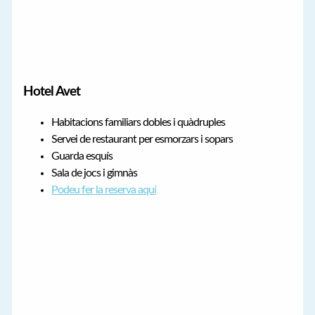
Hotel Avet
Habitacions familiars dobles i quàdruples
Servei de restaurant per esmorzars i sopars
Guarda esquís
Sala de jocs i gimnàs
Podeu fer la reserva aquí