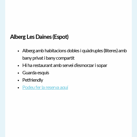
Alberg Les Daines (Espot)
Alberg amb habitacions dobles i quàdruples (lliteres) amb
bany privat i bany compartit
Hi ha restaurant amb servei d’esmorzar i sopar
Guarda esquís
Petfriendly
Podeu fer la reserva aquí