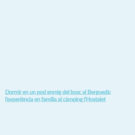
Dormir en un pod enmig del bosc al Berguedà:
l’experiència en família al càmping l’Hostalet