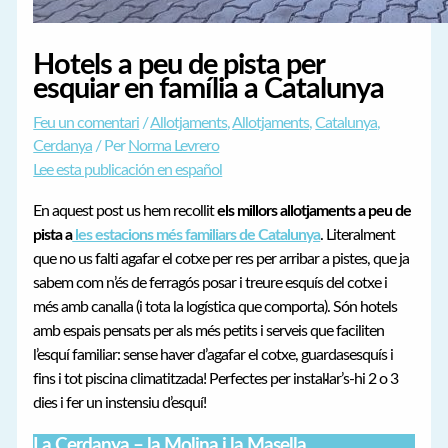
Hotels a peu de pista per
esquiar en família a Catalunya
Feu un comentari
/
Allotjaments
,
Allotjaments
,
Catalunya
,
Cerdanya
/ Per
Norma Levrero
Lee esta publicación en español
En aquest post us hem recollit
els millors allotjaments a peu de
pista a
les estacions més familiars de Catalunya
. Literalment
que no us falti agafar el cotxe per res per arribar a pistes, que ja
sabem com n’és de ferragós posar i treure esquís del cotxe i
més amb canalla (i tota la logística que comporta). Són hotels
amb espais pensats per als més petits i serveis que faciliten
l’esquí familiar: sense haver d’agafar el cotxe, guardasesquís i
fins i tot piscina climatitzada! Perfectes per instal·lar’s-hi 2 o 3
dies i fer un instensiu d’esquí!
La Cerdanya – la Molina i la Masella