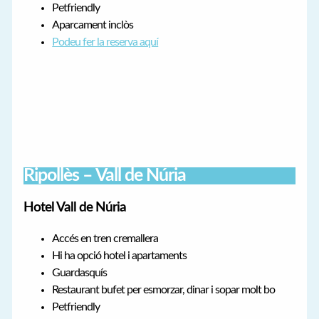
Petfriendly
Aparcament inclòs
Podeu fer la reserva aquí
Ripollès – Vall de Núria
Hotel Vall de Núria
Accés en tren cremallera
Hi ha opció hotel i apartaments
Guardasquís
Restaurant bufet per esmorzar, dinar i sopar molt bo
Petfriendly