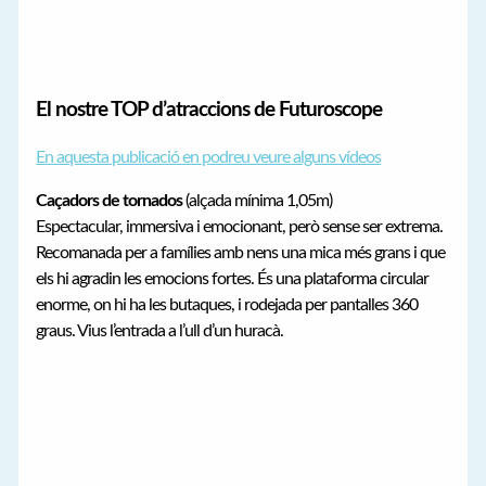
El nostre TOP d’atraccions de Futuroscope
En aquesta publicació en podreu veure alguns vídeos
Caçadors de tornados
(alçada mínima 1,05m)
Espectacular, immersiva i emocionant, però sense ser extrema.
Recomanada per a famílies amb nens una mica més grans i que
els hi agradin les emocions fortes. És una plataforma circular
enorme, on hi ha les butaques, i rodejada per pantalles 360
graus. Vius l’entrada a l’ull d’un huracà.