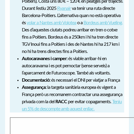
Poitiers). Costa uns 80 € – 120 € en peatges per trajecte.
Durant l’estiu 2025
Ryanair
va tenir una ruta directe
Barcelona-Poitiers. L’alternativa quan no està operativa
és
volar a Nantes amb Volotea
o a
Bordeus amb Vueling.
Des d’aquestes ciutats podreu arribar en tren o cotxe
fins a Poitiers. Bordeus és a 250km i hi ha tren directe
TGV Inoui fins a Poitiers i des de Nantes hi ha 217 km i
no hi ha trens directes fins a Poitiers.
Autocaravanes i camper:
és viable arribar-hi en
autocaravama i es pot pernoctar (sense serveis) a
l’aparcament de Futuroscope. També als voltants.
Documentació:
és necessari el DNI per viatjar a França
Assegurança:
la targeta sanitària europea és vigent a
França però us recomanem contractar una assegurança
privada com la del
RACC
per evitar copagaments.
Teniu
un 5% de descompte amb aquest enllaç.