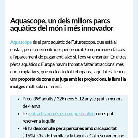
Aquascope, un dels millors parcs
aquàtics del món i més innovador
Aquascope
és el parc aquàtic de Futuroscope, que està al
costat, però tenen entrades per separat. Comparteixen l’accés
a l’aparcament de pagament, això sí. I ens va encantar. En altres
pàrcs aquàtics d’Europa havím trobat a faltar ‘atraccions’ més
contemplatives, que no fossin tot tobogans, i aquí hi és. Tenen
una
proposta de zona que juga amb les projeccions, la llum i la
imatges
molt xula i diferent.
Preu: 39€ adults / 32€ nens 5-12 anys / gratis menors
de 4 anys
Les
entrades només es compren online
, no es pot
reservar a taquilla
Hi ha
descompte per a persones amb discapacitat
(-15%) i s’ha de tramitar a la taquilla. Cal reservar online