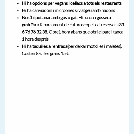
Hi ha
opcions per vegans i celíacs a tots els restaurants
Hi ha canviadors i microones si viatgeu amb nadons
No s’hi pot anar amb gos o gat
. Hi ha una
gossera
gratuïta
a l’aparcament de Futuroscope i cal reservar
+33
6 76 76 32 38
. Obre1 hora abans que obri el parc i tanca
1 hora després.
Hi ha
taquilles a l’entrada
(per deixar motxilles i maletes).
Costen 8 € i les grans 15 €