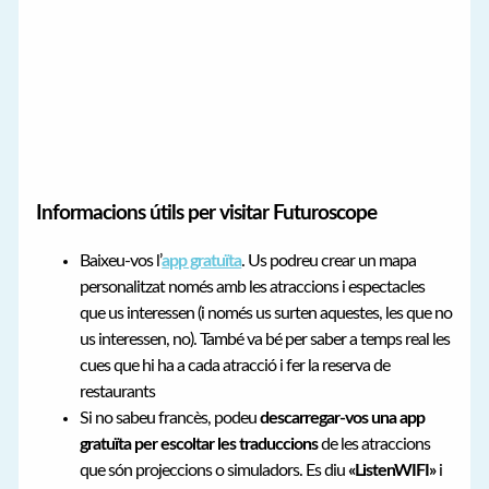
Informacions útils per visitar Futuroscope
Baixeu-vos l’
app gratuïta
. Us podreu crear un mapa
personalitzat només amb les atraccions i espectacles
que us interessen (i només us surten aquestes, les que no
us interessen, no). També va bé per saber a temps real les
cues que hi ha a cada atracció i fer la reserva de
restaurants
Si no sabeu francès, podeu
descarregar-vos una app
gratuïta per escoltar les traduccions
de les atraccions
que són projeccions o simuladors. Es diu
«ListenWIFI»
i