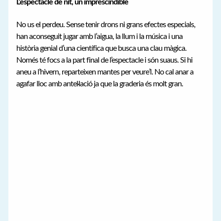
L’espectacle de nit, un imprescindible
No us el perdeu. Sense tenir drons ni grans efectes especials,
han aconseguit jugar amb l’aigua, la llum i la música i una
història genial d’una científica que busca una clau màgica.
Només té focs a la part final de l’espectacle i són suaus. Si hi
aneu a l’hivern, reparteixen mantes per veure’l. No cal anar a
agafar lloc amb antel·lació ja que la graderia és molt gran.