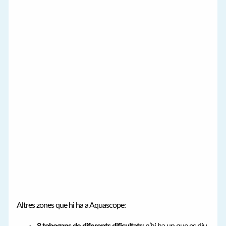
Altres zones que hi ha a Aquascope:
8 tobogans de diferents dificultats:
n’hi ha un que es diu