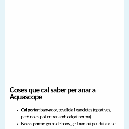
Coses que cal saber per anar a
Aquascope
Cal portar:
banyador, tovallola i xancletes (optatives,
però no es pot entrar amb calçat norma)
No cal portar
: gorro de bany, gel i xampú per dutxar-se