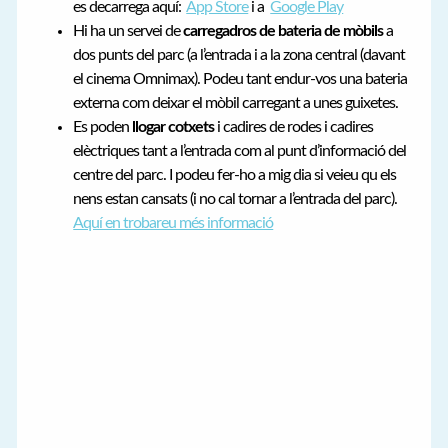
es decarrega aquí:
App Store
i a
Google Play
Hi ha un servei de
carregadros de bateria de mòbils
a
dos punts del parc (a l’entrada i a la zona central (davant
el cinema Omnimax). Podeu tant endur-vos una bateria
externa com deixar el mòbil carregant a unes guixetes.
Es poden
llogar cotxets
i cadires de rodes i cadires
elèctriques tant a l’entrada com al punt d’informació del
centre del parc. I podeu fer-ho a mig dia si veieu qu els
nens estan cansats (i no cal tornar a l’entrada del parc).
Aquí en trobareu més informació