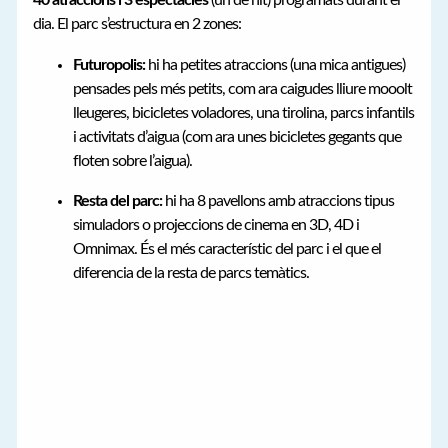
40 atraccions i 3 espectacles
(un de nit) programats durant el
dia. El parc s’estructura en 2 zones:
Futuropolis:
hi ha petites atraccions (una mica antigues)
pensades pels més petits, com ara caigudes lliure mooolt
lleugeres, bicicletes voladores, una tirolina, parcs infantils
i activitats d’aigua (com ara unes bicicletes gegants que
floten sobre l’aigua).
Resta del parc:
hi ha 8 pavellons amb atraccions tipus
simuladors o projeccions de cinema en 3D, 4D i
Omnimax. És el més característic del parc i el que el
diferencia de la resta de parcs temàtics.