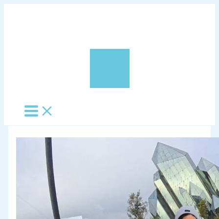
Vés
al
contingut
0,00 €