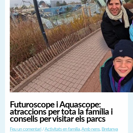
Futuroscope i Aquascope:
atraccions per tota la família i
consells per visitar els parcs
Feu un comentari
/
Activitats en família
,
Amb nens
,
Bretanya