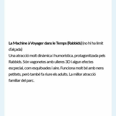
La Machine à Voyager dans le Temps (Rabbids)
(no hi ha límit
d’alçada)
Una atracció molt dinàmica i humorística, protagonitzada pels
Rabbids. Són vagonetes amb ulleres 3D i algun efectes
escpecial, com esquitxades i aire. Funciona molt bé amb nens
petitets, però també fa riure els adults. La millor atracció
familiar del parc.