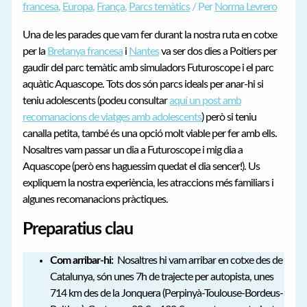
francesa
,
Europa
,
França
,
Parcs temàtics
/ Per
Norma Levrero
Una de les parades que vam fer durant la nostra ruta en cotxe
per la
Bretanya francesa
i
Nantes
va ser dos dies a Poitiers per
gaudir del parc temàtic amb simuladors Futuroscope i el parc
aquàtic Aquascope. Tots dos són parcs ideals per anar-hi si
teniu adolescents (podeu consultar
aquí un post amb
recomanacions de viatges amb adolescents
) però si teniu
canalla petita, també és una opció molt viable per fer amb ells.
Nosaltres vam passar un dia a Futuroscope i mig dia a
Aquascope (però ens haguessim quedat el dia sencer!). Us
expliquem la nostra experiència, les atraccions més familiars i
algunes recomanacions pràctiques.
Preparatius clau
Com arribar-hi:
Nosaltres hi vam arribar en cotxe des de
Catalunya, són unes 7h de trajecte per autopista, unes
714 km des de la Jonquera (Perpinyà-Toulouse-Bordeus-