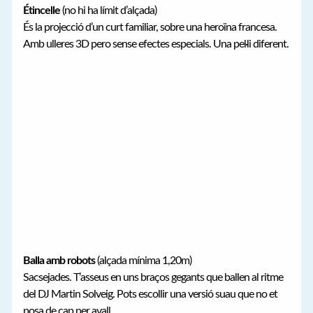
Étincelle
(no hi ha límit d’alçada)
És la projecció d’un curt familiar, sobre una heroïna francesa.
Amb ulleres 3D pero sense efectes especials. Una pel·li diferent.
Balla amb robots
(alçada mínima 1,20m)
Sacsejades. T’asseus en uns braços gegants que ballen al ritme
del DJ Martin Solveig. Pots escollir una versió suau que no et
posa de cap per avall.