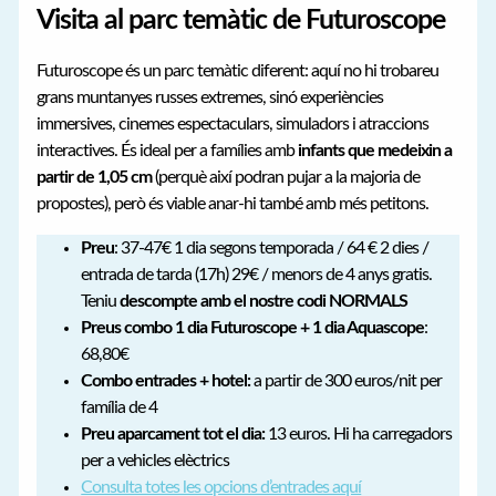
Visita al parc temàtic de Futuroscope
Futuroscope és un parc temàtic diferent: aquí no hi trobareu
grans muntanyes russes extremes, sinó experiències
immersives, cinemes espectaculars, simuladors i atraccions
interactives. És ideal per a famílies amb
infants que medeixin a
partir de 1,05 cm
(perquè així podran pujar a la majoria de
propostes), però és viable anar-hi també amb més petitons.
Preu
: 37-47€ 1 dia segons temporada / 64 € 2 dies /
entrada de tarda (17h) 29€ / menors de 4 anys gratis.
Teniu
descompte amb el nostre codi NORMALS
Preus combo 1 dia Futuroscope + 1 dia Aquascope
:
68,80€
Combo entrades + hotel:
a partir de 300 euros/nit per
família de 4
Preu aparcament tot el dia:
13 euros. Hi ha carregadors
per a vehicles elèctrics
Consulta totes les opcions d’entrades aquí