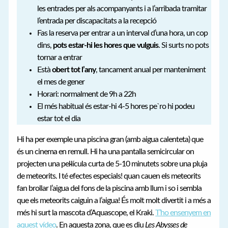
les entrades per als acompanyants i a l’arribada tramitar
l’entrada per discapacitats a la recepció
Fas la reserva per entrar a un interval d’una hora, un cop
dins,
pots estar-hi les hores que vulguis
. Si surts no pots
tornar a entrar
Està
obert tot l’any
, tancament anual per manteniment
el mes de gener
Horari: normalment de 9h a 22h
El més habitual és estar-hi 4-5 hores pe`ro hi podeu
estar tot el dia
Hi ha per exemple una piscina gran (amb aigua calenteta) que
és un cinema en remull. Hi ha una pantalla semicircular on
projecten una pel·lícula curta de 5-10 minutets sobre una pluja
de meteorits. I té efectes especials! quan cauen els meteorits
fan brollar l’aigua del fons de la piscina amb llum i so i sembla
que els meteorits caiguin a l’aigua! És molt molt divertit i a més a
més hi surt la mascota d’Aquascope, el Kraki.
T’ho ensenyem en
aquest vídeo
. En aquesta zona, que es diu
Les Abysses de