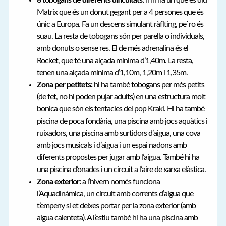
Matrix que és un donut gegant per a 4 persones que és
únic a Europa. Fa un descens simulant ràflting, pe`ro és
suau. La resta de tobogans són per parella o individuals,
amb donuts o sense res. El de més adrenalina és el
Rocket, que té una alçada mínima d’1,40m. La resta,
tenen una alçada mínima d’1,10m, 1,20m i 1,35m.
Zona per petitets:
hi ha també tobogans per més petits
(de fet, no hi poden pujar adults) en una estructura molt
bonica que són els tentacles del pop Kraki. Hi ha també
piscina de poca fondària, una piscina amb jocs aquàtics i
ruixadors, una piscina amb surtidors d’aigua, una cova
amb jocs musicals i d’aigua i un espai nadons amb
diferents propostes per jugar amb l’aigua. També hi ha
una piscina d’onades i un circuit a l’aire de xarxa elàstica.
Zona exterior:
a l’hivern només funciona
l’Aquadinàmica, un circuit amb corrents d’aigua que
t’empeny si et deixes portar per la zona exterior (amb
aigua calenteta). A l’estiu també hi ha una piscina amb