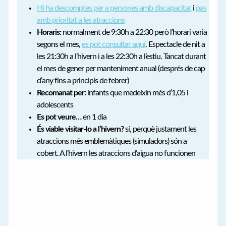
Hi ha descomptes per a persones amb discapacitat
i
pas
amb prioritat a les atraccions
Horaris:
normalment de 9:30h a 22:30 però l’horari varia
segons el mes,
es pot consultar aquí
. Espectacle de nit a
les 21:30h a l’hivern i a les 22:30h a l’estiu. Tancat durant
el mes de gener per manteniment anual (després de cap
d’any fins a principis de febrer)
Recomanat per:
infants que medeixin més d’1,05 i
adolescents
Es pot veure…
en 1 dia
És viable visitar-lo a l’hivern?
sí, perquè justament les
atraccions més emblemàtiques (simuladors) són a
cobert. A l’hivern les atraccions d’aigua no funcionen