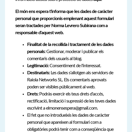
El món ens espera t'informa que les dades de caràcter
personal que proporcionis emplenant aquest formulari
seran tractades per Norma Levrero Subirana com a
responsable d'aquest web.
Finalitat de la recollida i tractament de les dades
personals:
Gestionar, moderar i publicar els
comentaris dels usuaris al blog.
Legitimació:
Consentiment de l'interessat.
Destinataris:
Les dades s'allotgen als servidors de
Raiola Networks SL. Els comentaris aprovats
poden ser visibles públicament al web.
Drets:
Podràs exercir els teus drets d'accés,
rectificació, limitació i supressió de les teves dades
escrivint a elmonensespera@gmail.com.
El fet que no introdueixis les dades de caràcter
personal que apareixen al formulari com a
obligatòries podrà tenir com a conseqüència que