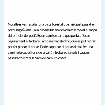
Nosaltres vam agafar una pista forestal que neix just passat el
parquing d’Alabau a la Molina (us ho deixem assenyalat al mapa
del principi del post). És un camí de terra que porta a Toses.
Segurament el trobareu amb un filat elèctric, que es pot retirar
per fer passar el cotxe. Podeu aparcar el cotxe al pla i fer una
caminada cap al fons de la vall (hi trobareu cavalls i vaques
pasturant) o fer un tram de camí en cotxe.