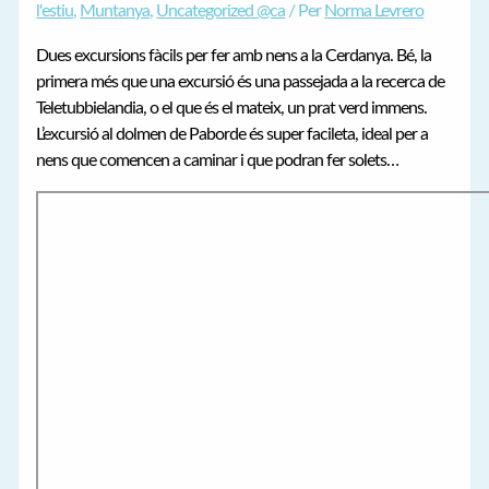
l'estiu
,
Muntanya
,
Uncategorized @ca
/ Per
Norma Levrero
Dues excursions fàcils per fer amb nens a la Cerdanya. Bé, la
primera més que una excursió és una passejada a la recerca de
Teletubbielandia, o el que és el mateix, un prat verd immens.
L’excursió al dolmen de Paborde és super facileta, ideal per a
nens que comencen a caminar i que podran fer solets…