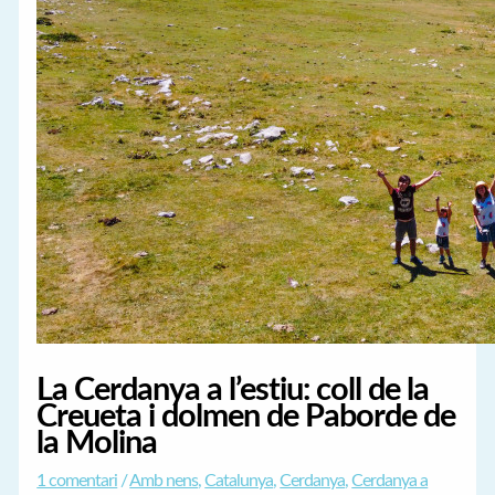
La Cerdanya a l’estiu: coll de la
Creueta i dolmen de Paborde de
la Molina
1 comentari
/
Amb nens
,
Catalunya
,
Cerdanya
,
Cerdanya a