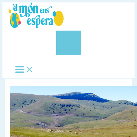
Vés
al
contingut
0,00 €