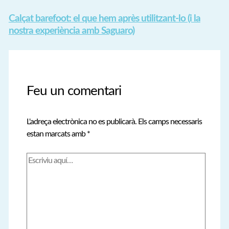
Calçat barefoot: el que hem après utilitzant-lo (i la
nostra experiència amb Saguaro)
Feu un comentari
L'adreça electrònica no es publicarà.
Els camps necessaris
estan marcats amb
*
Escriviu
aquí…