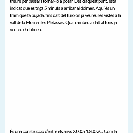
treure per passar i tornar-lo a posar. Des d’aquest punt, està
indicat que es triga 5 minuts a arribar al dolmen. Aquí és un
tram que fa pujada, fins dalt del turó on ja veureu les vistes a la
vall de la Molina i les Pletasses. Quan arribeu a dalt al fons ja
veureu el dolmen.
És una construcció d’entre els anys 2.000 i 1.800 aC. Com la