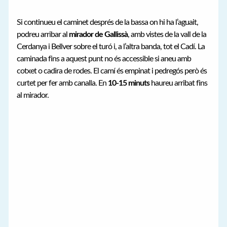
Si continueu el caminet després de la bassa on hi ha l’aguait,
podreu arribar al
mirador de Gallissà
, amb vistes de la vall de la
Cerdanya i Bellver sobre el turó i, a l’altra banda, tot el Cadí. La
caminada fins a aquest punt no és accessible si aneu amb
cotxet o cadira de rodes. El camí és empinat i pedregós però és
curtet per fer amb canalla. En
10-15 minuts
haureu arribat fins
al mirador.