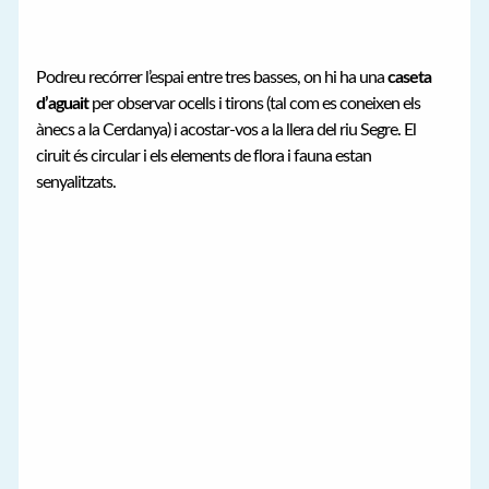
Podreu recórrer l’espai entre tres basses, on hi ha una
caseta
d’aguait
per observar ocells i tirons (tal com es coneixen els
ànecs a la Cerdanya) i acostar-vos a la llera del riu Segre. El
ciruit és circular i els elements de flora i fauna estan
senyalitzats.