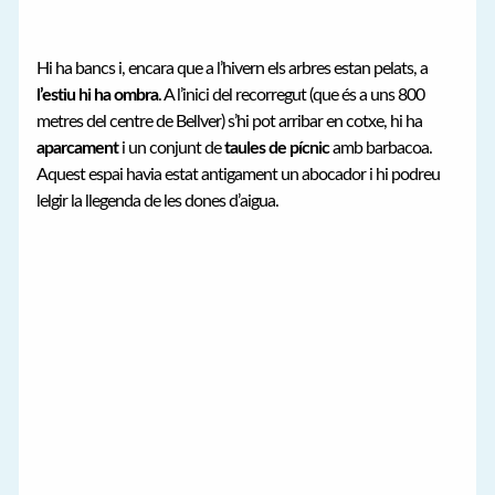
Hi ha bancs i, encara que a l’hivern els arbres estan pelats, a
l’estiu hi ha ombra
. A l’inici del recorregut (que és a uns 800
metres del centre de Bellver) s’hi pot arribar en cotxe, hi ha
aparcament
i un conjunt de
taules de pícnic
amb barbacoa.
Aquest espai havia estat antigament un abocador i hi podreu
lelgir la llegenda de les dones d’aigua.