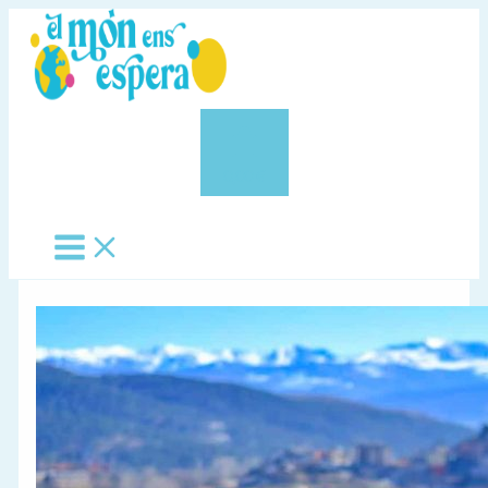
Vés
al
contingut
0,00 €