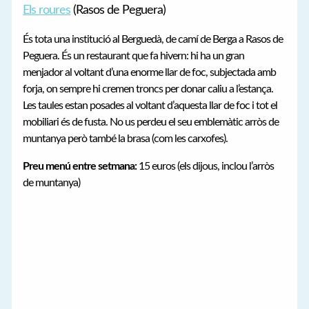
Els roures
(Rasos de Peguera)
És tota una institució al Berguedà, de camí de Berga a Rasos de
Peguera. És un restaurant que fa hivern: hi ha un gran
menjador al voltant d’una enorme llar de foc, subjectada amb
forja, on sempre hi cremen troncs per donar caliu a l’estança.
Les taules estan posades al voltant d’aquesta llar de foc i tot el
mobiliari és de fusta. No us perdeu el seu emblemàtic arròs de
muntanya però també la brasa (com les carxofes).
Preu menú entre setmana:
15 euros (els dijous, inclou l’arròs
de muntanya)