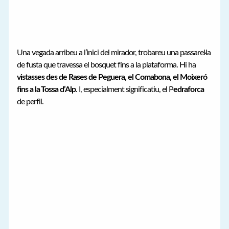
Una vegada arribeu a l’inici del mirador, trobareu una passarel·la
de fusta que travessa el bosquet fins a la plataforma. Hi ha
vistasses des de Rases de Peguera, el Comabona, el Moixeró
fins a la Tossa d’Alp
. I, especialment significatiu, el P
edraforca
de perfil.