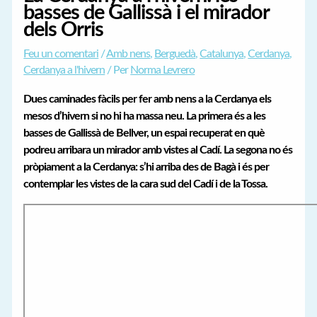
basses de Gallissà i el mirador
dels Orris
Feu un comentari
/
Amb nens
,
Berguedà
,
Catalunya
,
Cerdanya
,
Cerdanya a l'hivern
/ Per
Norma Levrero
Dues caminades fàcils per fer amb nens a la Cerdanya els
mesos d’hivern si no hi ha massa neu. La primera és a les
basses de Gallissà de Bellver, un espai recuperat en què
podreu arribara un mirador amb vistes al Cadí. La segona no és
pròpiament a la Cerdanya: s’hi arriba des de Bagà i és per
contemplar les vistes de la cara sud del Cadí i de la Tossa.