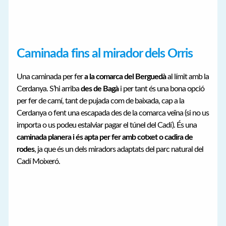
Caminada fins al mirador dels Orris
Una caminada per fer
a la comarca del Berguedà
al límit amb la
Cerdanya. S’hi arriba
des de Bagà
i per tant és una bona opció
per fer de camí, tant de pujada com de baixada, cap a la
Cerdanya o fent una escapada des de la comarca veïna (si no us
importa o us podeu estalviar pagar el túnel del Cadí). És una
caminada planera i és apta per fer amb cotxet o cadira de
rodes
, ja que és un dels miradors adaptats del parc natural del
Cadí Moixeró.