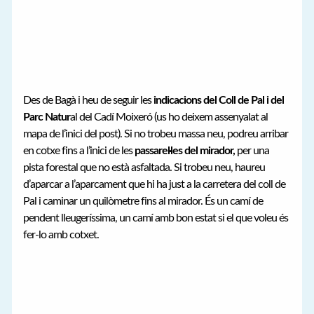
Des de Bagà i heu de seguir les
indicacions del Coll de Pal i del
Parc Natur
al del Cadí Moixeró (us ho deixem assenyalat al
mapa de l’inici del post). Si no trobeu massa neu, podreu arribar
en cotxe fins a l’inici de les
passarel·les del mirador,
per una
pista forestal que no està asfaltada. Si trobeu neu, haureu
d’aparcar a l’aparcament que hi ha just a la carretera del coll de
Pal i caminar un quilòmetre fins al mirador. És un camí de
pendent lleugeríssima, un camí amb bon estat si el que voleu és
fer-lo amb cotxet.