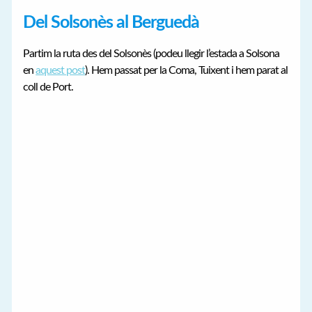
Del Solsonès al Berguedà
Partim la ruta des del Solsonès (podeu llegir l’estada a Solsona
en
aquest post
). Hem passat per la Coma, Tuixent i hem parat al
coll de Port.