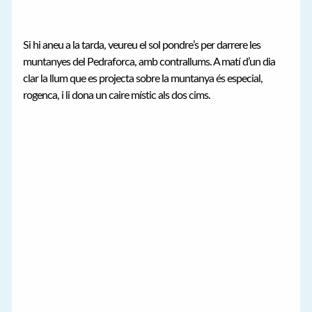
Si hi aneu a la tarda, veureu el sol pondre’s per darrere les
muntanyes del Pedraforca, amb contrallums. A matí d’un dia
clar la llum que es projecta sobre la muntanya és especial,
rogenca, i li dona un caire místic als dos cims.