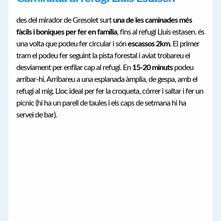
des del mirador de Gresolet surt
una de les caminades més
fàcils i boniques per fer en família
, fins al refugi Lluís estasen. és
una volta que podeu fer circular i són
escassos 2km
. El primer
tram el podeu fer seguint la pista forestal i aviat trobareu el
desviament per enfilar cap al refugi. En
15-20 minuts
podeu
arribar-hi. Arribareu a una esplanada àmplia, de gespa, amb el
refugi al mig. Lloc ideal per fer la croqueta, córrer i saltar i fer un
pícnic (hi ha un parell de taules i els caps de setmana hi ha
servei de bar).