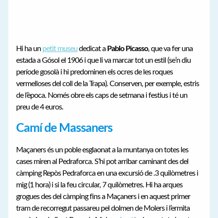
Hi ha un
petit museu
dedicat a
Pablo Picasso
, que va fer una
estada a Gósol el 1906 i que li va marcar tot un estil (se’n diu
període gosolà i hi predominen els ocres de les roques
vermelloses del coll de la Trapa). Conserven, per exemple, estris
de l’època. Només obre els caps de setmana i festius i té un
preu de 4 euros.
Camí de Massaners
Maçaners és un poble esglaonat a la muntanya on totes les
cases miren al Pedraforca. S’hi pot arribar caminant des del
càmping Repòs Pedraforca en una excursió de .3 quilòmetres i
mig (1 hora) i si la feu circular, 7 quilòmetres. Hi ha arques
grogues des del càmping fins a Maçaners i en aquest primer
tram de recorregut passareu pel dolmen de Molers i l’ermita