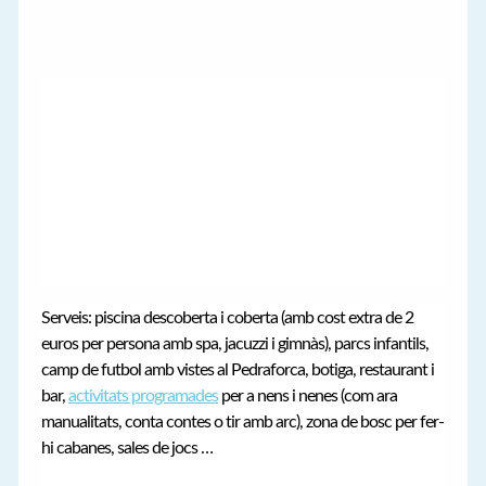
Serveis: piscina descoberta i coberta (amb cost extra de 2
euros per persona amb spa, jacuzzi i gimnàs), parcs infantils,
camp de futbol amb vistes al Pedraforca, botiga, restaurant i
bar,
activitats programades
per a nens i nenes (com ara
manualitats, conta contes o tir amb arc), zona de bosc per fer-
hi cabanes, sales de jocs …