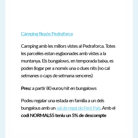
Càmping Repòs Pedraforca
Camping amb les millors vistes al Pedraforca. Totes
les parcel·les estan esglaonades amb vistes a la
muntanya. Els bungalows, en temporada baixa, es
poden llogar per a només una o dues nits (no cal
setmanes o caps de setmana senceres)
Preu
: a partir 80 euros/nit en bungalows
Podeu regalar una estada en família a un dels
bungalous amb un
val de regal de Fent País
. Amb el
codi NORMALS5 teniu un 5% de descompte