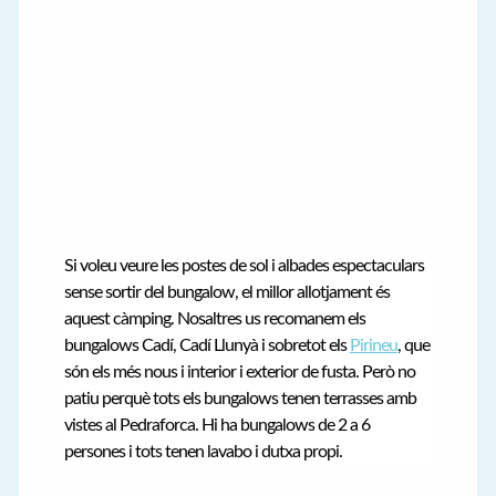
Si voleu veure les postes de sol i albades espectaculars
sense sortir del bungalow, el millor allotjament és
aquest càmping. Nosaltres us recomanem els
bungalows Cadí, Cadí Llunyà i sobretot els
Pirineu
, que
són els més nous i interior i exterior de fusta. Però no
patiu perquè tots els bungalows tenen terrasses amb
vistes al Pedraforca. Hi ha bungalows de 2 a 6
persones i tots tenen lavabo i dutxa propi.