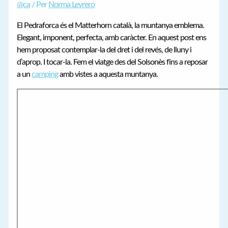
@ca
/ Per
Norma Levrero
El Pedraforca és el Matterhorn català, la muntanya emblema.
Elegant, imponent, perfecta, amb caràcter. En aquest post ens
hem proposat contemplar-la del dret i del revés, de lluny i
d’aprop. I tocar-la. Fem el viatge des del Solsonès fins a reposar
a un
camping
amb vistes a aquesta muntanya.