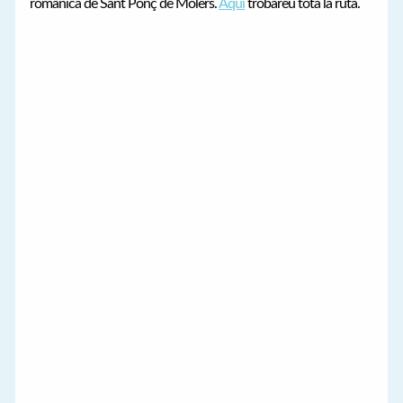
romànica de Sant Ponç de Molers.
Aquí
trobareu tota la ruta.