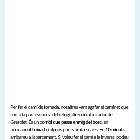
Per fer el camí de tornada, nosaltres vam agafar el caminet que
surt a la part esquerra del refugi, direcció al mirador de
Gresolet. És un c
orriol que passa enmig del bosc
, en
permanent baixada i alguns punts amb escales. En
10 minuts
arribareu a l’aparcament. Si voleu fer el camí a la inversa, podeu