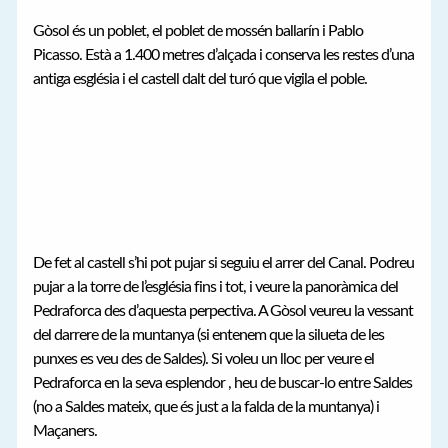
Gòsol és un poblet, el poblet de mossén ballarín i Pablo
Picasso. Està a 1.400 metres d’alçada i conserva les restes d’una
antiga església i el castell dalt del turó que vigila el poble.
De fet al castell s’hi pot pujar si seguiu el arrer del Canal. Podreu
pujar a la torre de l’església fins i tot, i veure la panoràmica del
Pedraforca des d’aquesta perpectiva. A Gòsol veureu la vessant
del darrere de la muntanya (si entenem que la silueta de les
punxes es veu des de Saldes). Si voleu un lloc per veure el
Pedraforca en la seva esplendor , heu de buscar-lo entre Saldes
(no a Saldes mateix, que és just a la falda de la muntanya) i
Maçaners.