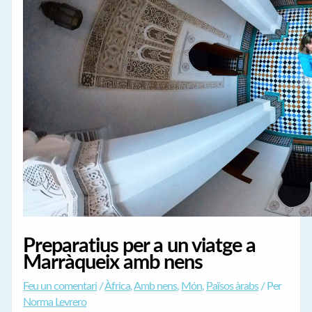
Preparatius per a un viatge a
Marràqueix amb nens
Feu un comentari
/
Àfrica
,
Amb nens
,
Món
,
Països àrabs
/ Per
Norma Levrero