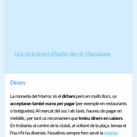
Una nit al desert d’Agafay des de Marràqueix
Diners
La moneda del Marroc és el
dirham
però en molts llocs, us
acceptaran també euros per pagar
(per exemple en restaurants
o botiguetes). Al mercat del soc i als taxis, haureu de pagar en
metàl·lic, per tant us recomanem que
treieu diners en caixers
.
En trobareu al centre de la ciutat, al voltant de la plaça Jemaa el
Fna n’hi ha diverses. Nosaltres sempre fem servir la
targeta