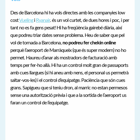
Des de Barcelona hi ha vols directes amb les companyies low
cost
Vueling
i
Ryanair
. és un vol curtet, de dues hores i poc, i per
tant no es fa gens pesat! Hi ha freqüència gairebé diària, així
que podreu triar dates sense problema. Heu de saber que pel
vol de tornada a Barcelona,
no podreu fer chekin online
perquè l’aeroport de Marràqueix (que és super modern) no ho
permet. Haureu d’anar als mostradors de facturació amb
temps per fer-ho allà. Hi ha un control molt gran de passaports
amb cues llargues (si hi aneu amb nens, el personal us permetrà
saltar-vos-les) i el control d’equipatge. Paciència que són cues
grans. Sapigueu que si teniu dron, al marric no estan permesos
sense una autorització prèvia i que a la sortida de l’aeroport us
faran un control de l’equipatge.