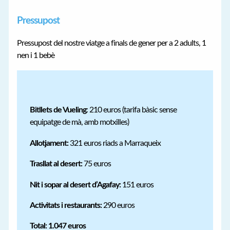
Pressupost
Pressupost del nostre viatge a finals de gener per a 2 adults, 1
nen i 1 bebè
Bitllets de Vueling
: 210 euros (tarifa bàsic sense
equipatge de mà, amb motxilles)
Allotjament:
321 euros riads a Marraqueix
Trasllat al desert:
75 euros
Nit i sopar al desert d’Agafay:
151 euros
Activitats i restaurants:
290 euros
Total: 1.047 euros