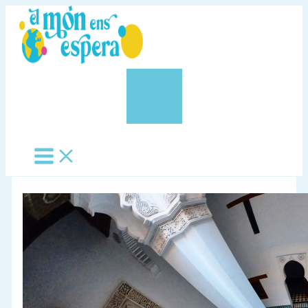
Vés
al
contingut
0,00 €