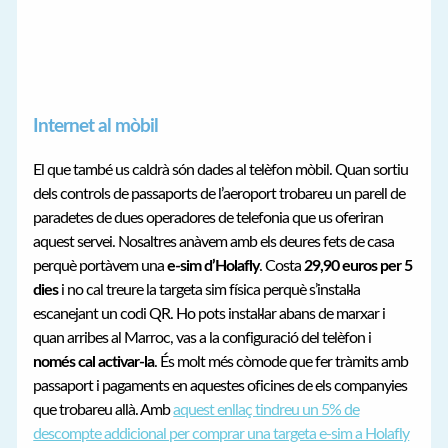
Internet al mòbil
El que també us caldrà són dades al telèfon mòbil. Quan sortiu
dels controls de passaports de l’aeroport trobareu un parell de
paradetes de dues operadores de telefonia que us oferiran
aquest servei. Nosaltres anàvem amb els deures fets de casa
perquè portàvem una
e-sim d’Holafly
. Costa
29,90 euros per 5
dies
i no cal treure la targeta sim física perquè s’instal·la
escanejant un codi QR. Ho pots instal·lar abans de marxar i
quan arribes al Marroc, vas a la configuració del telèfon i
només cal activar-la
. És molt més còmode que fer tràmits amb
passaport i pagaments en aquestes oficines de els companyies
que trobareu allà. Amb
aquest enllaç tindreu un 5% de
descompte addicional per comprar una targeta e-sim a Holafly