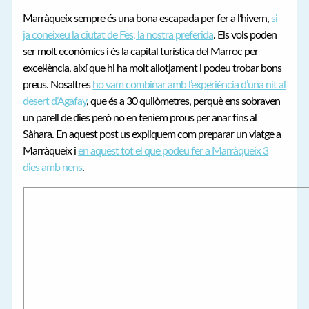
Marràqueix sempre és una bona escapada per fer a l’hivern,
si
ja coneixeu la ciutat de Fes, la nostra preferida
. Els vols poden
ser molt econòmics i és la capital turística del Marroc per
excel·lència, així que hi ha molt allotjament i podeu trobar bons
preus. Nosaltres
ho vam combinar amb l’experiència d’una nit al
desert d’Agafay
, que és a 30 quilòmetres, perquè ens sobraven
un parell de dies però no en teníem prous per anar fins al
Sàhara. En aquest post us expliquem com preparar un viatge a
Marràqueix i
en aquest tot el que podeu fer a Marràqueix 3
dies amb nens
.