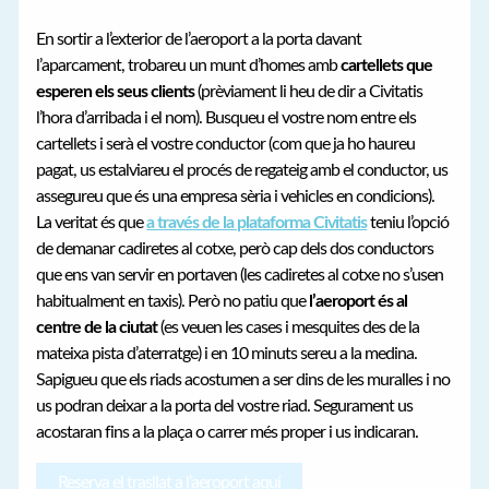
En sortir a l’exterior de l’aeroport a la porta davant
l’aparcament, trobareu un munt d’homes amb
cartellets que
esperen els seus clients
(prèviament li heu de dir a Civitatis
l’hora d’arribada i el nom). Busqueu el vostre nom entre els
cartellets i serà el vostre conductor (com que ja ho haureu
pagat, us estalviareu el procés de regateig amb el conductor, us
assegureu que és una empresa sèria i vehicles en condicions).
La veritat és que
a través de la plataforma Civitatis
teniu l’opció
de demanar cadiretes al cotxe, però cap dels dos conductors
que ens van servir en portaven (les cadiretes al cotxe no s’usen
habitualment en taxis). Però no patiu que
l’aeroport és al
centre de la ciutat
(es veuen les cases i mesquites des de la
mateixa pista d’aterratge) i en 10 minuts sereu a la medina.
Sapigueu que els riads acostumen a ser dins de les muralles i no
us podran deixar a la porta del vostre riad. Segurament us
acostaran fins a la plaça o carrer més proper i us indicaran.
Reserva el trasllat a l’aeroport aquí