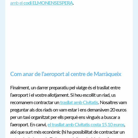
amb el
codi ELMONENSESPERA
.
Com anar de l’aeroport al centre de Marràqueix
Finalment, un darrer preparatiu pel viatge és el trasllat entre
l’aeroport i el vostre allotjament. Si heu escollit un riad, us
recomanem contractar un
trasllat amb Civitatis
. Nosaltres vam
preguntar als dos riads on vam estar i ens demanàven 20 euros
per un taxi organitzat per ells perquè ens vingués a buscar a
l’aeroport. En canvi,
el trasllat amb Civitatis costa 15,10 euros
,
així que surt més econòmic (hi ha possibilitat de contractar un