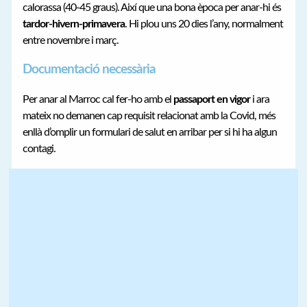
calorassa (40-45 graus). Així que una bona època per anar-hi és
tardor-hivern-primavera
. Hi plou uns 20 dies l’any, normalment
entre novembre i març.
Documentació necessària
Per anar al Marroc cal fer-ho amb el
passaport en vigor
i ara
mateix no demanen cap requisit relacionat amb la Covid, més
enllà d’omplir un formulari de salut en arribar per si hi ha algun
contagi.