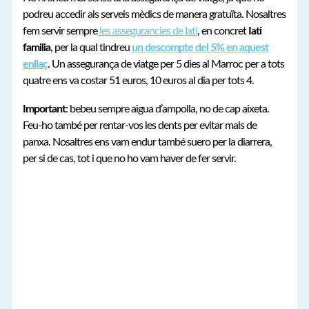
podreu accedir als serveis mèdics de manera gratuïta. Nosaltres
fem servir sempre
les assegurancies de Iati
, en concret
Iati
familia
, per la qual tindreu
un descompte del 5% en aquest
enllaç
. Un assegurança de viatge per 5 dies al Marroc per a tots
quatre ens va costar 51 euros, 10 euros al dia per tots 4.
Important
: bebeu sempre aigua d’ampolla, no de cap aixeta.
Feu-ho també per rentar-vos les dents per evitar mals de
panxa. Nosaltres ens vam endur també suero per la diarrera,
per si de cas, tot i que no ho vam haver de fer servir.