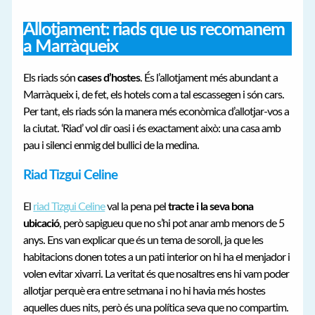
Allotjament: riads que us recomanem
a Marràqueix
Els riads són
cases d’hostes
. És l’allotjament més abundant a
Marràqueix i, de fet, els hotels com a tal escassegen i són cars.
Per tant, els riads són la manera més econòmica d’allotjar-vos a
la ciutat. ‘Riad’ vol dir oasi i és exactament això: una casa amb
pau i silenci enmig del bullici de la medina.
Riad Tizgui Celine
El
riad Tizgui Celine
val la pena pel
tracte i la seva bona
ubicació
, però sapigueu que no s’hi pot anar amb menors de 5
anys. Ens van explicar que és un tema de soroll, ja que les
habitacions donen totes a un pati interior on hi ha el menjador i
volen evitar xivarri. La veritat és que nosaltres ens hi vam poder
allotjar perquè era entre setmana i no hi havia més hostes
aquelles dues nits, però és una política seva que no compartim.