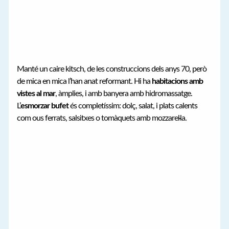
Manté un caire kitsch, de les construccions dels anys 70, però
de mica en mica l’han anat reformant. Hi ha
habitacions amb
vistes al mar
, àmplies, i amb banyera amb hidromassatge.
L’
esmorzar bufet
és completíssim: dolç, salat, i plats calents
com ous ferrats, salsitxes o tomàquets amb mozzarel·la.