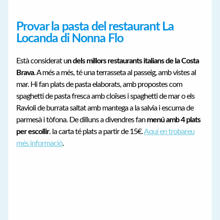
Provar la pasta del restaurant La
Locanda di Nonna Flo
Està considerat u
n dels millors restaurants italians de la Costa
Brava
. A més a més, té una terrasseta al passeig, amb vistes al
mar. Hi fan plats de pasta elaborats, amb propostes com
spaghetti de pasta fresca amb cloïses i spaghetti de mar o els
Ravioli de burrata saltat amb mantega a la salvia i escuma de
parmesà i tòfona. De dilluns a divendres fan
menú amb 4 plats
per escollir
. la carta té plats a partir de 15€.
Aquí en trobareu
més informació
.