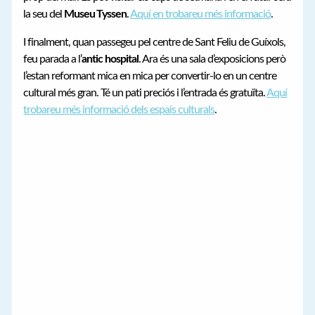
la seu del
Museu Tyssen
.
Aquí en trobareu més informació
.
I finalment, quan passegeu pel centre de Sant Feliu de Guíxols,
feu parada a l’
antic hospital
. Ara és una sala d’exposicions però
l’estan reformant mica en mica per convertir-lo en un centre
cultural més gran. Té un pati preciós i l’entrada és gratuïta.
Aquí
trobareu més informació dels espais culturals
.