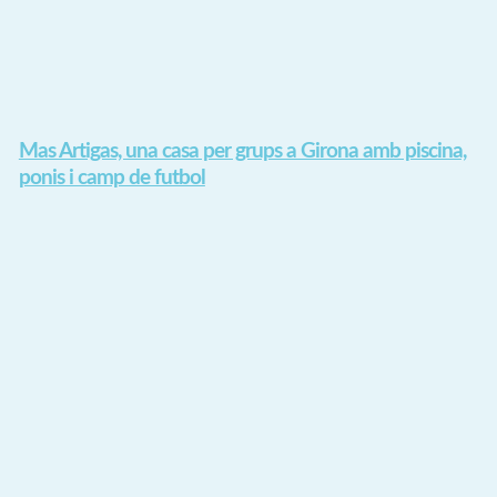
​Mas Artigas, una casa per grups a Girona amb piscina,
ponis i camp de futbol