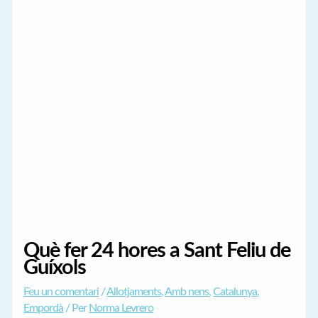
Què fer 24 hores a Sant Feliu de
Guíxols
Feu un comentari
/
Allotjaments
,
Amb nens
,
Catalunya
,
Empordà
/ Per
Norma Levrero