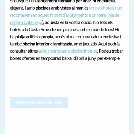
Si busqueu un
allotjament familiar
o
per anar-hi en parella
,
elegant, i amb
piscines amb vistes al mar
(és
un dels hotels que
recomanem en aquedst post d’allotjaments a primera línia de
platja a Catalunya
), aquesta és la vostra opció. No tots els
hotels a la Costa Brava tenen piscines amb el mar de fons! Hi
ha
platja artificial propia
, accés al mar en una caleta exclusiva i
també
piscina interior cliamtitzada
, amb jacuzzis. Aquí podràs
consultar altres
allotjaments amb piscina interior
. Podeu trobar
bones ofertes en tempoarad baixa, d’abril a juny, per exemple.
Reserva aquest hotel aquí