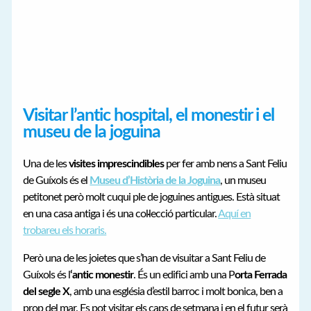
Visitar l’antic hospital, el monestir i el
museu de la joguina
Una de les
visites imprescindibles
per fer amb nens a Sant Feliu
de Guíxols és el
Museu d’Història de la Joguina
, un museu
petitonet però molt cuqui ple de joguines antigues. Està situat
en una casa antiga i és una col·lecció particular.
Aquí en
trobareu els horaris.
Però una de les joietes que s’han de visuitar a Sant Feliu de
Guíxols és l
‘antic monestir
. És un edifici amb una P
orta Ferrada
del segle X
, amb una església d’estil barroc i molt bonica, ben a
prop del mar. Es pot visitar els caps de setmana i en el futur serà