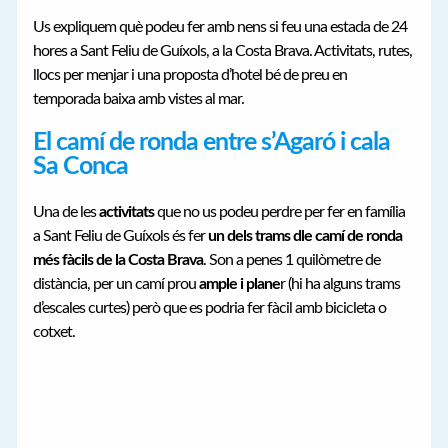
Us expliquem què podeu fer amb nens si feu una estada de 24
hores a Sant Feliu de Guíxols, a la Costa Brava. Activitats, rutes,
llocs per menjar i una proposta d’hotel bé de preu en
temporada baixa amb vistes al mar.
El camí de ronda entre s’Agaró i cala
Sa Conca
Una de les
activitats
que no us podeu perdre per fer en família
a Sant Feliu de Guíxols és fer
un dels trams dle camí de ronda
més fàcils de la Costa Brava
. Son a penes 1 quilòmetre de
distància, per un camí prou
ample i plane
r (hi ha alguns trams
d’escales curtes) però que es podria fer fàcil amb bicicleta o
cotxet.