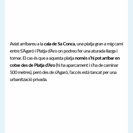
Aviat arribareu a la
cala de Sa Conca
, una platja gran a mig camí
entre S’Agaró i Platja d’Aro on podreu fer una aturada llarga i
tornar. El cas és que a aquesta platja
només s’hi pot arribar en
cotxe des de Platja d’Aro
(hi ha aparcament i s’ha de caminar
500 metres), però des de s’Agaró, l’accés està tancat per una
urbanització privada.