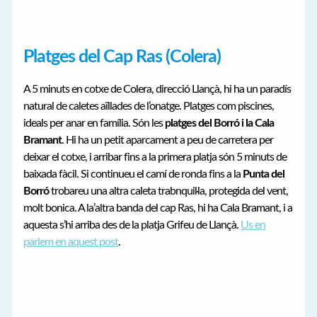
Platges del Cap Ras (Colera)
A 5 minuts en cotxe de Colera, direcció Llançà, hi ha un paradís
natural de caletes aïllades de l’onatge. Platges com piscines,
ideals per anar en família. Són les
platges del Borró i la Cala
Bramant
. Hi ha un petit aparcament a peu de carretera per
deixar el cotxe, i arribar fins a la primera platja són 5 minuts de
baixada fàcil. Si continueu el camí de ronda fins a la
Punta del
Borró
trobareu una altra caleta trabnquil·la, protegida del vent,
molt bonica. A la’altra banda del cap Ras, hi ha Cala Bramant, i a
aquesta s’hi arriba des de la platja Grifeu de Llançà.
Us en
parlem en aquest post
.