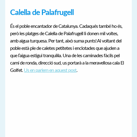
Calella de Palafrugell
És el poble encantador de Catalunya. Cadaqués també ho és,
però les platges de Calella de Palafrugell li donen mil voltes,
amb aigua turquesa. Per tant, això suma punts! Al voltant del
poble està ple de caletes petitetes i enclotades que ajuden a
que l’aigua estigui tranquil·la. Una de les caminades fàcils pel
camí de ronda, direcció sud, us portarà a la meravellosa cala El
Golfet.
Us en parlem en aquest post
.