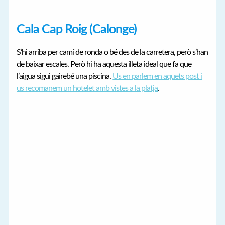
Cala Cap Roig (Calonge)
S’hi arriba per camí de ronda o bé des de la carretera, però s’han
de baixar escales. Però hi ha aquesta illeta ideal que fa que
l’aigua sigui gairebé una piscina.
Us en parlem en aquets post i
us recomanem un hotelet amb vistes a la platja
.