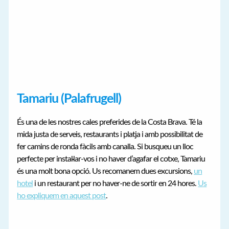
Tamariu (Palafrugell)
És una de les nostres cales preferides de la Costa Brava. Té la
mida justa de serveis, restaurants i platja i amb possibilitat de
fer camins de ronda fàcils amb canalla. Si busqueu un lloc
perfecte per instal·lar-vos i no haver d’agafar el cotxe, Tamariu
és una molt bona opció. Us recomanem dues excursions,
un
hotel
i un restaurant per no haver-ne de sortir en 24 hores.
Us
ho expliquem en aquest post
.