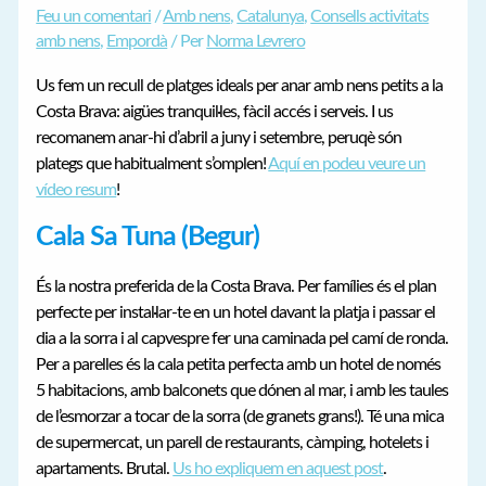
Feu un comentari
/
Amb nens
,
Catalunya
,
Consells activitats
amb nens
,
Empordà
/ Per
Norma Levrero
Us fem un recull de platges ideals per anar amb nens petits a la
Costa Brava: aigües tranquil·les, fàcil accés i serveis. I us
recomanem anar-hi d’abril a juny i setembre, peruqè són
plategs que habitualment s’omplen!
Aquí en podeu veure un
vídeo resum
!
Cala Sa Tuna (Begur)
És la nostra preferida de la Costa Brava. Per famílies és el plan
perfecte per instal·lar-te en un hotel davant la platja i passar el
dia a la sorra i al capvespre fer una caminada pel camí de ronda.
Per a parelles és la cala petita perfecta amb un hotel de només
5 habitacions, amb balconets que dónen al mar, i amb les taules
de l’esmorzar a tocar de la sorra (de granets grans!). Té una mica
de supermercat, un parell de restaurants, càmping, hotelets i
apartaments. Brutal.
Us ho expliquem en aquest post
.