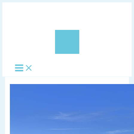
Vés
al
contingut
0,00 €