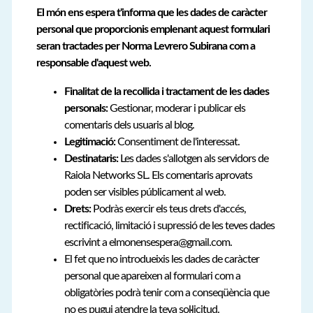
El món ens espera t'informa que les dades de caràcter
personal que proporcionis emplenant aquest formulari
seran tractades per Norma Levrero Subirana com a
responsable d'aquest web.
Finalitat de la recollida i tractament de les dades
personals:
Gestionar, moderar i publicar els
comentaris dels usuaris al blog.
Legitimació:
Consentiment de l'interessat.
Destinataris:
Les dades s'allotgen als servidors de
Raiola Networks SL. Els comentaris aprovats
poden ser visibles públicament al web.
Drets:
Podràs exercir els teus drets d'accés,
rectificació, limitació i supressió de les teves dades
escrivint a elmonensespera@gmail.com.
El fet que no introdueixis les dades de caràcter
personal que apareixen al formulari com a
obligatòries podrà tenir com a conseqüència que
no es pugui atendre la teva sol·licitud.