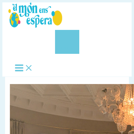
Vés
al
contingut
0,00 €