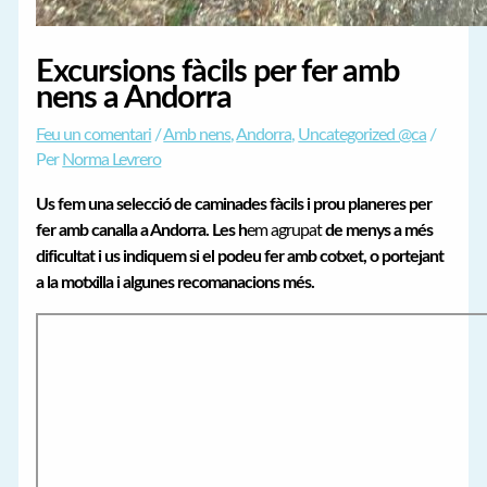
Excursions fàcils per fer amb
nens a Andorra
Feu un comentari
/
Amb nens
,
Andorra
,
Uncategorized @ca
/
Per
Norma Levrero
Us fem una selecció de caminades fàcils i prou planeres per
fer amb canalla a Andorra. Les h
em agrupat
de menys a més
dificultat i us indiquem si el podeu fer amb cotxet, o portejant
a la motxilla i algunes recomanacions més.