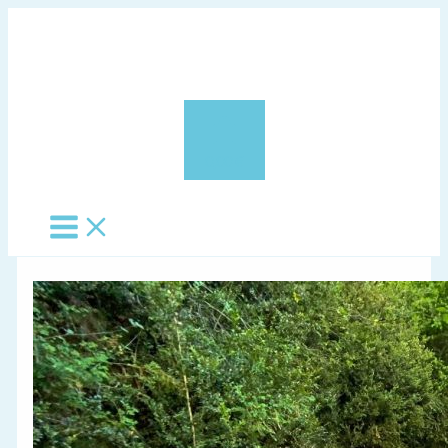
Vés
al
contingut
0,00 €