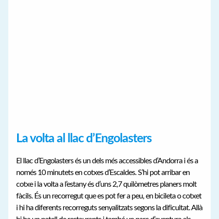
La volta al llac d’Engolasters
El llac d’Engolasters és un dels més accessibles d’Andorra i és a
només 10 minutets en cotxes d’Escaldes. S’hi pot arribar en
cotxe i la volta a l’estany és d’uns 2,7 quilòmetres planers molt
fàcils. És un recorregut que es pot fer a peu, en bicileta o cotxet
i hi ha diferents recorreguts senyalitzats segons la dificultat. Allà