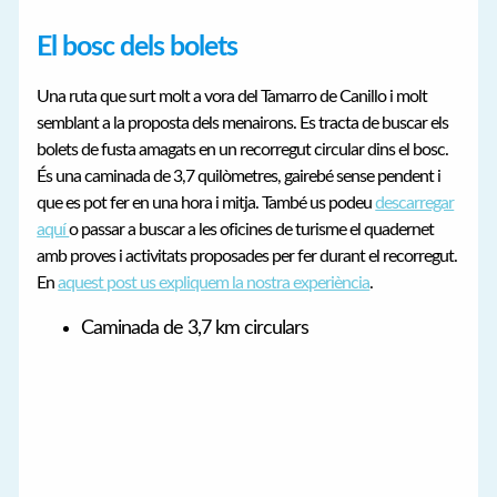
El bosc dels bolets
Una ruta que surt molt a vora del Tamarro de Canillo i molt
semblant a la proposta dels menairons. Es tracta de buscar els
bolets de fusta amagats en un recorregut circular dins el bosc.
És una caminada de 3,7 quilòmetres, gairebé sense pendent i
que es pot fer en una hora i mitja. També us podeu
descarregar
aquí
o passar a buscar a les oficines de turisme el quadernet
amb proves i activitats proposades per fer durant el recorregut.
En
aquest post us expliquem la nostra experiència
.
Caminada de 3,7 km circulars