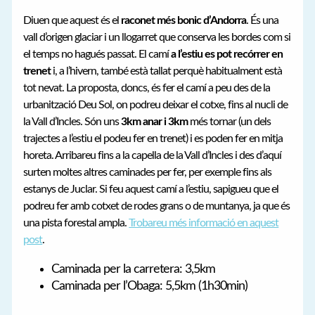
Diuen que aquest és el
raconet més bonic d’Andorra
. És una
vall d’origen glaciar i un llogarret que conserva les bordes com si
el temps no hagués passat. El camí
a l’estiu es pot recórrer en
trenet
i, a l’hivern, també està tallat perquè habitualment està
tot nevat. La proposta, doncs, és fer el camí a peu des de la
urbanització Deu Sol, on podreu deixar el cotxe, fins al nucli de
la Vall d’Incles. Són uns
3km anar i 3km
més tornar (un dels
trajectes a l’estiu el podeu fer en trenet) i es poden fer en mitja
horeta. Arribareu fins a la capella de la Vall d’Incles i des d’aquí
surten moltes altres caminades per fer, per exemple fins als
estanys de Juclar. Si feu aquest camí a l’estiu, sapigueu que el
podreu fer amb cotxet de rodes grans o de muntanya, ja que és
una pista forestal ampla.
Trobareu més informació en aquest
post
.
Caminada per la carretera: 3,5km
Caminada per l’Obaga: 5,5km (1h30min)