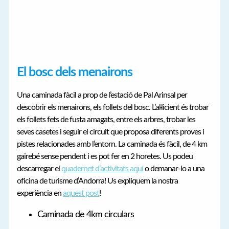
El bosc dels menairons
Una caminada fàcil a prop de l’estació de Pal Arinsal per
descobrir els menairons, els follets del bosc. L’al·licient és trobar
els follets fets de fusta amagats, entre els arbres, trobar les
seves casetes i seguir el circuit que proposa diferents proves i
pistes relacionades amb l’entorn. La caminada és fàcil, de 4 km
gairebé sense pendent i es pot fer en 2 horetes. Us podeu
descarregar el
quadernet d’activitats aquí
o demanar-lo a una
oficina de turisme d’Andorra! Us expliquem la nostra
experiència en
aquest post
!
Caminada de 4km circulars