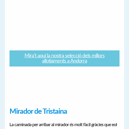
Mira’t aquí la nostra selecció dels millors
allotjaments a Andorra
Mirador de Tristaina
La caminada per arribar al mirador és molt fàcil gràcies que eol