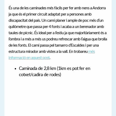
És una de les caminades més fàcils per fer amb nens a Andorra
ja que és el primer circuit adaptat per a persones amb
discapacitat del país. Un camí planer i ample de poc més d’un
quilòmetre que passa per 4 fonts i acaba a un berenador amb
taules de pícnic. És ideal per a l’estiu ja que majoritàriament és a
l’ombra i a més a més us podreu refrescar amb l’aigua que brolla
de les fonts. El camí passa pel tamarro d’Escaldes i per una
estructura mirador amb vistes a la vall. En trobareu
més
informació en aquest post
.
Caminada de 2,8 km (1km es pot fer en
cotxet/cadira de rodes)