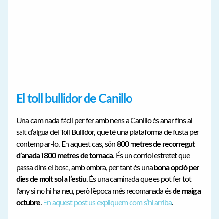
El toll bullidor de Canillo
Una caminada fàcil per fer amb nens a Canillo és anar fins al
salt d’aigua del Toll Bullidor, que té una plataforma de fusta per
contemplar-lo. En aquest cas, són
800 metres de recorregut
d’anada i 800 metres de tornada
. És un corriol estretet que
passa dins el bosc, amb ombra, per tant és una
bona opció per
dies de molt sol a l’estiu
. És una caminada que es pot fer tot
l’any si no hi ha neu, però l’època més recomanada és
de maig a
octubre
.
En aquest post us expliquem com s’hi arriba
.