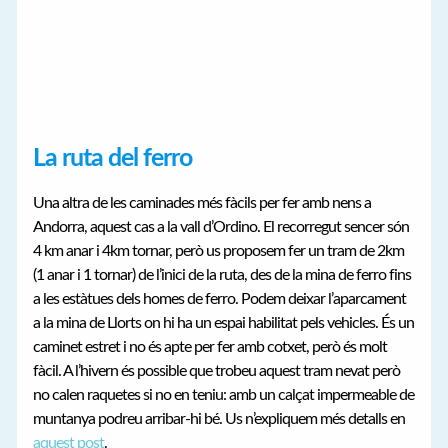
La ruta del ferro
Una altra de les caminades més fàcils per fer amb nens a
Andorra, aquest cas a la vall d’Ordino. El recorregut sencer són
4 km anar i 4km tornar, però us proposem fer un tram de 2km
(1 anar i 1 tornar) de l’inici de la ruta, des de la mina de ferro fins
a les estàtues dels homes de ferro. Podem deixar l’aparcament
a la mina de Llorts on hi ha un espai habilitat pels vehicles. És un
caminet estret i no és apte per fer amb cotxet, però és molt
fàcil. A l’hivern és possible que trobeu aquest tram nevat però
no calen raquetes si no en teniu: amb un calçat impermeable de
muntanya podreu arribar-hi bé. Us n’expliquem més detalls en
aquest post
.