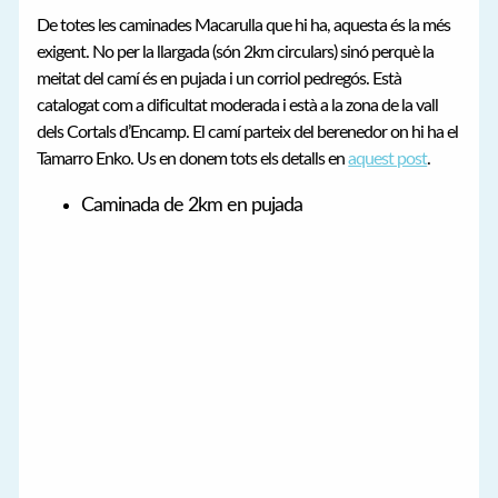
De totes les caminades Macarulla que hi ha, aquesta és la més
exigent. No per la llargada (són 2km circulars) sinó perquè la
meitat del camí és en pujada i un corriol pedregós. Està
catalogat com a dificultat moderada i està a la zona de la vall
dels Cortals d’Encamp. El camí parteix del berenedor on hi ha el
Tamarro Enko. Us en donem tots els detalls en
aquest post
.
Caminada de 2km en pujada