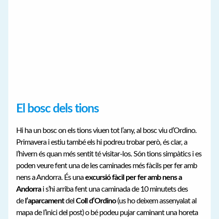
El bosc dels tions
Hi ha un bosc on els tions viuen tot l’any, al bosc viu d’Ordino.
Primavera i estiu també els hi podreu trobar però, és clar, a
l’hivern és quan més sentit té visitar-los. Són tions simpàtics i es
poden veure fent una de les caminades més fàcils per fer amb
nens a Andorra. És una
excursió fàcil per fer amb nens a
Andorra
i s’hi arriba fent una caminada de 10 minutets des
de
l’aparcament
del
Coll d’Ordino
(us ho deixem assenyalat al
mapa de l’inici del post) o bé podeu pujar caminant una horeta