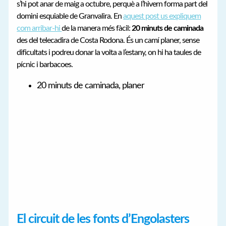
s’hi pot anar de maig a octubre, perquè a l’hivern forma part del
domini esquiable de Granvalira. En
aquest post us expliquem
com arribar-hi
de la manera més fàcil:
20 minuts de caminada
des del telecadira de Costa Rodona. És un camí planer, sense
dificultats i podreu donar la volta a l’estany, on hi ha taules de
pícnic i barbacoes.
20 minuts de caminada, planer
El circuit de les fonts d’Engolasters