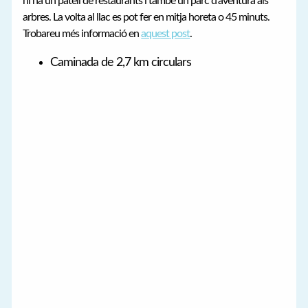
hi ha un patell de restaurants i també un parc d’aventura als
arbres. La volta al llac es pot fer en mitja horeta o 45 minuts.
Trobareu més informació en
aquest post
.
Caminada de 2,7 km circulars