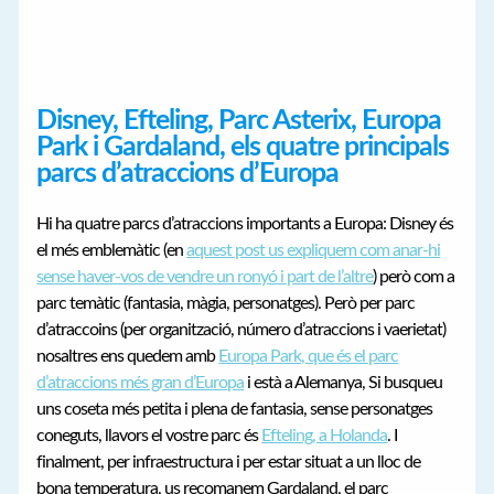
Disney, Efteling, Parc Asterix, Europa
Park i Gardaland, els quatre principals
parcs d’atraccions d’Europa
Hi ha quatre parcs d’atraccions importants a Europa: Disney és
el més emblemàtic (en
aquest post us expliquem com anar-hi
sense haver-vos de vendre un ronyó i part de l’altre
) però com a
parc temàtic (fantasia, màgia, personatges). Però per parc
d’atraccoins (per organització, número d’atraccions i vaerietat)
nosaltres ens quedem amb
Europa Park, que és el parc
d’atraccions més gran d’Europa
i està a Alemanya, Si busqueu
uns coseta més petita i plena de fantasia, sense personatges
coneguts, llavors el vostre parc és
Efteling, a Holanda
. I
finalment, per infraestructura i per estar situat a un lloc de
bona temperatura, us recomanem Gardaland, el parc