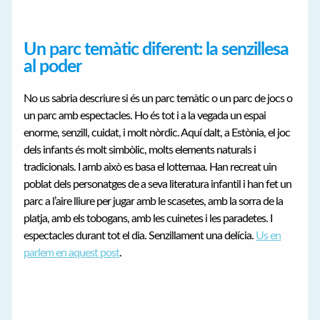
Un parc temàtic diferent: la senzillesa
al poder
No us sabria descriure si és un parc temàtic o un parc de jocs o
un parc amb espectacles. Ho és tot i a la vegada un espai
enorme, senzill, cuidat, i molt nòrdic. Aquí dalt, a Estònia, el joc
dels infants és molt simbòlic, molts elements naturals i
tradicionals. I amb això es basa el lottemaa. Han recreat uin
poblat dels personatges de a seva literatura infantil i han fet un
parc a l’aire lliure per jugar amb le scasetes, amb la sorra de la
platja, amb els tobogans, amb les cuinetes i les paradetes. I
espectacles durant tot el dia. Senzillament una delícia.
Us en
parlem en aquest post
.