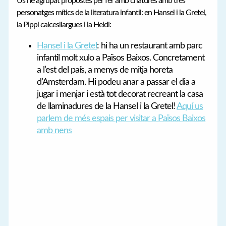
Us he agrupat propostes per fer amb criatures amb tres
personatges mítics de la literatura infantil: en Hansel i la Gretel,
la Pippi calcesllargues i la Heidi:
Hansel i la Gretel
: hi ha un restaurant amb parc
infantil molt xulo a Països Baixos. Concretament
a l’est del país, a menys de mitja horeta
d’Amsterdam. Hi podeu anar a passar el dia a
jugar i menjar i està tot decorat recreant la casa
de llaminadures de la Hansel i la Gretel!
Aquí us
parlem de més espais per visitar a Països Baixos
amb nens