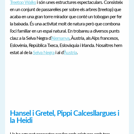
Treetop Walks
i són unes estructures espectaculars. Consisteix
en un conjunt de passarel·les per sobre els arbres (treetop) que
acaba en una gran torre mirador que conté un tobogan per fer
la baixada. És una activitat molt de natura però que combona
l’oci familiar en un espai natural. En trobareu a diversos punts
clau: a la Selva Negra d’
Alemanya
, Àustria, als Alps francesos,
Eslovènia, República Txeca, Eslovàquia i Irlanda. Nosaltres hem
estat al de la
Selva Negra
i al d’
Àustria
.
Hansel i Gretel, Pippi Calcesllargues i
la Heidi