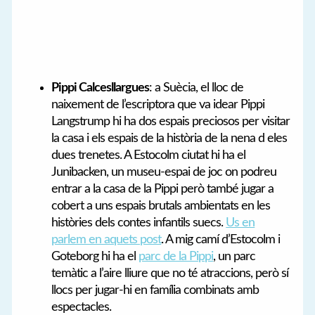
Pippi Calcesllargues
: a Suècia, el lloc de
naixement de l’escriptora que va idear Pippi
Langstrump hi ha dos espais preciosos per visitar
la casa i els espais de la història de la nena d eles
dues trenetes. A Estocolm ciutat hi ha el
Junibacken, un museu-espai de joc on podreu
entrar a la casa de la Pippi però també jugar a
cobert a uns espais brutals ambientats en les
històries dels contes infantils suecs.
Us en
parlem en aquets post
. A mig camí d’Estocolm i
Goteborg hi ha el
parc de la Pippi
, un parc
temàtic a l’aire lliure que no té atraccions, però sí
llocs per jugar-hi en família combinats amb
espectacles.