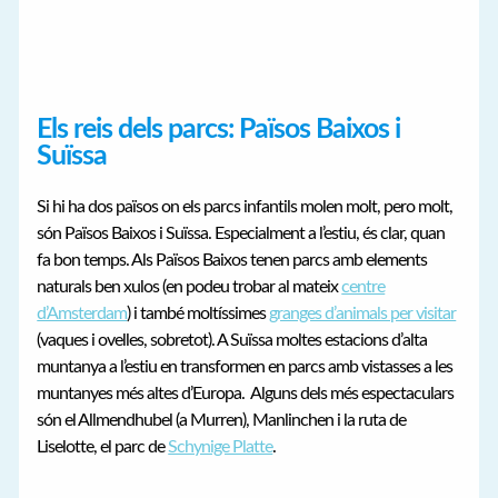
Els reis dels parcs: Països Baixos i
Suïssa
Si hi ha dos països on els parcs infantils molen molt, pero molt,
són Països Baixos i Suïssa. Especialment a l’estiu, és clar, quan
fa bon temps. Als Països Baixos tenen parcs amb elements
naturals ben xulos (en podeu trobar al mateix
centre
d’Amsterdam
) i també moltíssimes
granges d’animals per visitar
(vaques i ovelles, sobretot). A Suïssa moltes estacions d’alta
muntanya a l’estiu en transformen en parcs amb vistasses a les
muntanyes més altes d’Europa. Alguns dels més espectaculars
són el Allmendhubel (a Murren), Manlinchen i la ruta de
Liselotte, el parc de
Schynige Platte
.