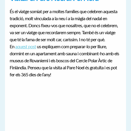
És el viatge somiat per a moltes famílies que celebren aquesta
tradició, molt vinculada a la neu i a la màgia del nadal en
exponent. Doncs fixeu-vos que nosaltres, que no el celebrem,
va ser un viatge que recordarem sempre. També és un viatge
que té la fama de ser molt car, caríssim. I no té per què.
En
aquest post
us expliquem com preparar-lo per lliure,
dormint en un apartament amb sauna i combinant-ho amb els
museus de Rovaniemi i els boscos del Cercle Polar Àrtic de
Finlàndia. Penseu que la visita al Pare Noel és gratuïta i es pot
fer els 365 dies de l’any!