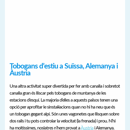
Tobogans d’estiu a Suïssa, Alemanya i
Àustria
Una altra activitat super divertida per fer amb canalla i sobretot
canalla gran és lliscar pels tobogans de muntanya de les
estacions d’esquí. La majoria d’elles a aquests països tenen una
opció per aprofitar le sinstal·lacions quan no hi ha neu que és
un tobogan gegant alpí. Són unes vagonetes que llisquen sobre
dos rails i tu pots controlar la velocitat (la frenada) i prou. N’hi
ha moltíssimes, noslatres n’hem provat a
Àustria
i Alemanya.