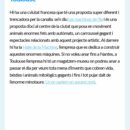
Hi ha una cviutat francesa que té una proposta super diferent i
trencadora per la canalla: se’n diu
Les machines de l’ile
i és una
proposta d’oci al centre de la ciutat que posa en moviment
animals enormes fets amb autòmats, un carroussel gegant i
espectacles relacionats amb aquest projecte artístic. Al darrere
hi ha la
Halle de la Machine
, l’empresa que es dedica a construir
aquestes enormes màquines. Si no voleu anar fins a Nantes, a
Toulouse l’empresa hi té un magatzem-museu on podreu anar a
passar el dia per veure tota mena d’invents que cobren vida,
bèsties i animals mitològics gegants i fins i tot pujar dalt de
l’enorme minotaure.
Us en parlem en aquest post
.