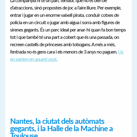
La companyia hi té un parc temàtic que no és ben bé
d’atraccions, sinó propostes de joc a l’aire lliure. Per exemple,
entrar i jugar en un enorme vaixell pirata, conduir cotxes de
policia en un circuit o jugar amb aigua i sorra amb figures de
sirenes gegants. És un parc ideal per anar-hi quan fa bon temps
tot i que també té una part a cobert que és una passada, on
recreen castells de princeses amb tobogans. A més a més,
l’entrada no és gens cara i els menors de 3 anys no paguen.
Us
en parlem en aquest post.
Nantes, la ciutat dels autòmats
gegants, i la Halle de la Machine a
Toulouse