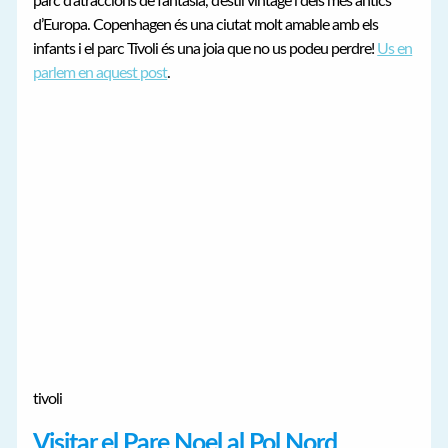
parc d’atraccions de fantasia, d’estil vintage i dels més antics
d’Europa. Copenhagen és una ciutat molt amable amb els
infants i el parc Tívoli és una joia que no us podeu perdre!
Us en
parlem en aquest post
.
tivoli
Visitar el Pare Noel al Pol Nord