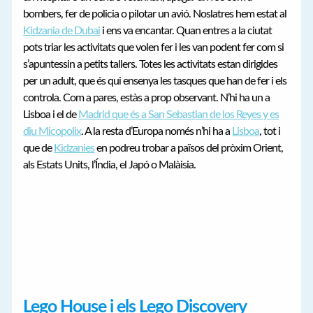
bombers, fer de policia o pilotar un avió. Noslatres hem estat al
Kidzania de Dubai
i ens va encantar. Quan entres a la ciutat
pots triar les activitats que volen fer i les van podent fer com si
s’apuntessin a petits tallers. Totes les activitats estan dirigides
per un adult, que és qui ensenya les tasques que han de fer i els
controla. Com a pares, estàs a prop observant. N’hi ha un a
Lisboa i el de
Madrid que és a San Sebastian de los Reyes y es
diu Micopolix
. A la resta d’Europa només n’hi ha a
Lisboa
, tot i
que de
Kidzanies
en podreu trobar a països del pròxim Orient,
als Estats Units, l’Índia, el Japó o Malàisia.
Lego House i els Lego Discovery