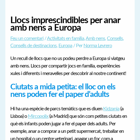
Llocs imprescindibles per anar
amb nens a Europa
Feu un comentari
/
Activitats en família
,
Amb nens
,
Consells
,
Consells de destinacions
,
Europa
/ Per
Norma Levrero
Un recull de llocs que no us podeu perdre a Europa si viatgeu
amb nens. Llocs per compartir jocs en família, experiències
xules i diferents i meravelles per descobrir al nostre continent!
Ciutats a mida petita: el lloc on els
nens poden fer el paper d’adults
Hi ha una espècie de parcs temàtics que es diuen
Kidzania
(a
Lisboa) o
Mircopolix
(a Madrid) que són com petites ciutats en
què els infants poden jugar a fer el paper dels adults. Per
exemple, anar a comprar a un petit supermercat, treballar en
un hospital o un centre veterinari, apagar un foc com a