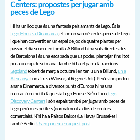
Centers: propostes per jugar amb
peces de Lego
Hi ha un lloc que és una fantasia pels amants de Lego. És la
Lego House a Dinamarca
, el lloc on van néixer les peces de Lego
i que han convertit en un espai de joc de quatre plantes per
passar el dia sencer en família. A Billund hi ha vols directes des
de Barcelona i és una escapada que us podeu plantejar fins i tot
per a un cap de setmana. També hi ha el parc d’atraccions
Legoland
(obert de març a octubre i en teniu un a Billund,
un a
Alemanya
i un altre a Winsor, al Regene Unit). Però si no podeu
anar a Dinamarca, a diversos punts d’Europa hi ha una
recreació en petit d’aquesta Lego House. Se’n diuen
Lego
Discovery Centers
i són espais també per jugar amb peces de
Lego però més petitets (normalment a dins de centres
comercials). N’hi ha a Països Baixos (La Haya), Brussel·les i
també Berlín.
Us en parlem en aquest post
.