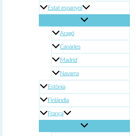
Estat espanyol
Aragó
Canàries
Madrid
Navarra
Estònia
Finlàndia
França