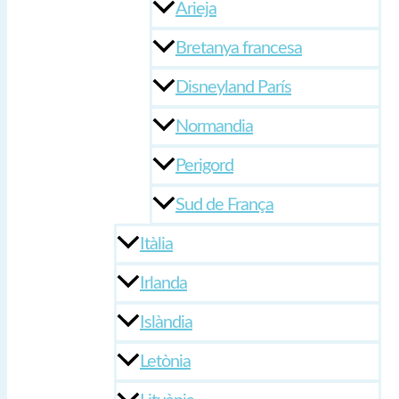
Arieja
Bretanya francesa
Disneyland París
Normandia
Perigord
Sud de França
Itàlia
Irlanda
Islàndia
Letònia