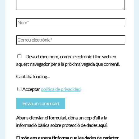
Nom*
Correu
electrònic*
Desa el meu nom, correu electrònic i lloc web en
aquest navegador per a la pròxima vegada que comenti.
Captcha loading...
Acceptar
política de privacidad
Abans d'enviar el formulari, dóna un cop d'ull a la
informació bàsica sobre protecció de dades
aquí
.
El món ens espera t'informa que les dades de caràcter