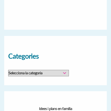
Categories
C
a
t
e
g
Idees i plans en família