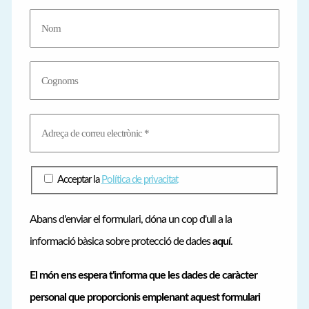
o
r
i
e
s
Acceptar la
Política de privacitat
Abans d'enviar el formulari, dóna un cop d'ull a la
informació bàsica sobre protecció de dades
aquí
.
El món ens espera t'informa que les dades de caràcter
personal que proporcionis emplenant aquest formulari