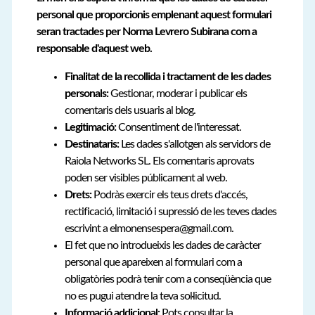
personal que proporcionis emplenant aquest formulari
seran tractades per Norma Levrero Subirana com a
responsable d'aquest web.
Finalitat de la recollida i tractament de les dades
personals:
Gestionar, moderar i publicar els
comentaris dels usuaris al blog.
Legitimació:
Consentiment de l'interessat.
Destinataris:
Les dades s'allotgen als servidors de
Raiola Networks SL. Els comentaris aprovats
poden ser visibles públicament al web.
Drets:
Podràs exercir els teus drets d'accés,
rectificació, limitació i supressió de les teves dades
escrivint a elmonensespera@gmail.com.
El fet que no introdueixis les dades de caràcter
personal que apareixen al formulari com a
obligatòries podrà tenir com a conseqüència que
no es pugui atendre la teva sol·licitud.
Informació addicional:
Pots consultar la