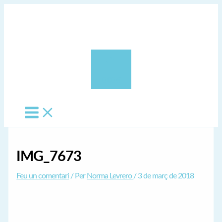
Vés
al
contingut
0,00 €
IMG_7673
Feu un comentari
/ Per
Norma Levrero
/
3 de març de 2018