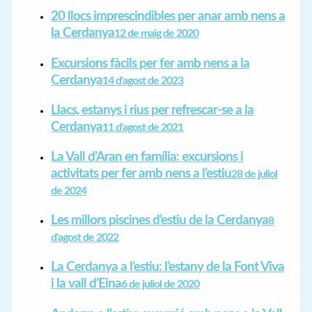
20 llocs imprescindibles per anar amb nens a
la Cerdanya
12 de maig de 2020
Excursions fàcils per fer amb nens a la
Cerdanya
14 d'agost de 2023
Llacs, estanys i rius per refrescar-se a la
Cerdanya
11 d'agost de 2021
La Vall d’Aran en família: excursions i
activitats per fer amb nens a l’estiu
28 de juliol
de 2024
Les millors piscines d’estiu de la Cerdanya
8
d'agost de 2022
La Cerdanya a l’estiu: l’estany de la Font Viva
i la vall d’Eina
6 de juliol de 2020