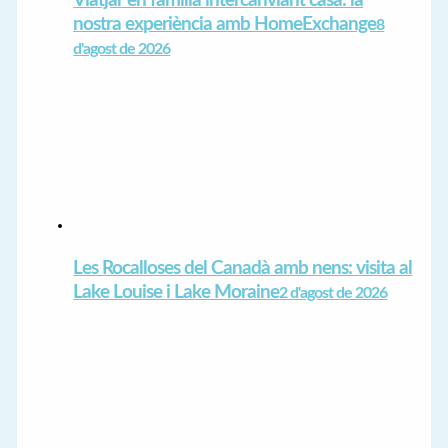
Viatjar en família intercanviant casa: la
nostra experiència amb HomeExchange
8
d'agost de 2026
Les Rocalloses del Canadà amb nens: visita al
Lake Louise i Lake Moraine
2 d'agost de 2026