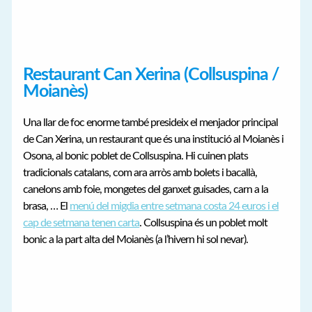
Restaurant Can Xerina (Collsuspina /
Moianès)
Una llar de foc enorme també presideix el menjador principal
de Can Xerina, un restaurant que és una institució al Moianès i
Osona, al bonic poblet de Collsuspina. Hi cuinen plats
tradicionals catalans, com ara arròs amb bolets i bacallà,
canelons amb foie, mongetes del ganxet guisades, carn a la
brasa, … El
menú del migdia entre setmana costa 24 euros i el
cap de setmana tenen carta
. Collsuspina és un poblet molt
bonic a la part alta del Moianès (a l’hivern hi sol nevar).