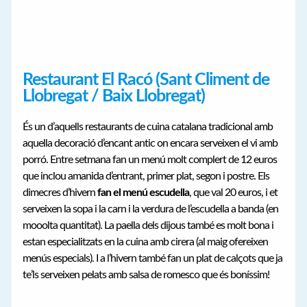
Restaurant El Racó (Sant Climent de
Llobregat / Baix Llobregat)
És un d’aquells restaurants de cuina catalana tradicional amb
aquella decoració d’encant antic on encara serveixen el vi amb
porró. Entre setmana fan un menú molt complert de 12 euros
que inclou amanida d’entrant, primer plat, segon i postre. Els
dimecres d’hivern
fan el menú escudella
, que val 20 euros, i et
serveixen la sopa i la carn i la verdura de l’escudella a banda (en
mooolta quantitat). La paella dels dijous també es molt bona i
estan especialitzats en la cuina amb cirera (al maig ofereixen
menús especials). I a l’hivern també fan un plat de calçots que ja
te’ls serveixen pelats amb salsa de romesco que és boníssim!