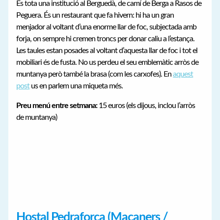
És tota una institució al Berguedà, de camí de Berga a Rasos de
Peguera. És un restaurant que fa hivern: hi ha un gran
menjador al voltant d’una enorme llar de foc, subjectada amb
forja, on sempre hi cremen troncs per donar caliu a l’estança.
Les taules estan posades al voltant d’aquesta llar de foc i tot el
mobiliari és de fusta. No us perdeu el seu emblemàtic arròs de
muntanya però també la brasa (com les carxofes). En
aquest
post
us en parlem una miqueta més.
Preu menú entre setmana:
15 euros (els dijous, inclou l’arròs
de muntanya)
Hostal Pedraforca (Maçaners /