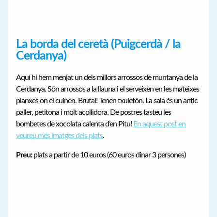
La borda del ceretà (Puigcerdà / la
Cerdanya)
Aquí hi hem menjat un dels millors arrossos de muntanya de la
Cerdanya. Són arrossos a la llauna i el serveixen en les mateixes
planxes on el cuinen. Brutal! Tenen txuletón. La sala és un antic
paller, petitona i molt acollidora. De postres tasteu les
bombetes de xocolata calenta d’en Pitu!
En aquest post en
veureu més imatges dels plats
.
Preu:
plats a partir de 10 euros (60 euros dinar 3 persones)