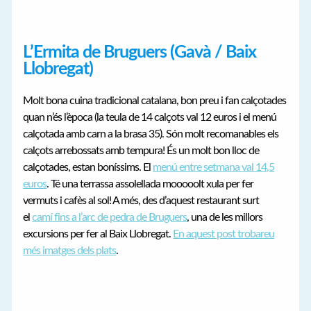
L’Ermita de Bruguers (Gavà / Baix
Llobregat)
Molt bona cuina tradicional catalana, bon preu i fan calçotades
quan n’és l’època (la teula de 14 calçots val 12 euros i el menú
calçotada amb carn a la brasa 35). Són molt recomanables els
calçots arrebossats amb tempura! És un molt bon lloc de
calçotades, estan boníssims. El
menú entre setmana val 14,5
euros
. Té una terrassa assolellada mooooolt xula per fer
vermuts i cafès al sol! A més, des d’aquest restaurant surt
el
camí fins a l’arc de pedra de Bruguers
, una de les millors
excursions per fer al Baix Llobregat.
En aquest post trobareu
més imatges dels plats
.