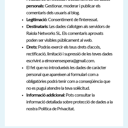
personals:
Gestionar, moderar i publicar els
comentaris dels usuaris al blog.
Legitimació:
Consentiment de l'interessat.
Destinataris:
Les dades s'allotgen als servidors de
Raiola Networks SL. Els comentaris aprovats
poden ser visibles públicament al web.
Drets:
Podràs exercir els teus drets d'accés,
rectificació, limitació i supressió de les teves dades
escrivint a elmonensespera@gmail.com.
El fet que no introdueixis les dades de caràcter
personal que apareixen al formulari com a
obligatòries podrà tenir com a conseqüència que
no es pugui atendre la teva sol·licitud.
Informació addicional:
Pots consultar la
informació detallada sobre protecció de dades a la
nostra Política de Privacitat.