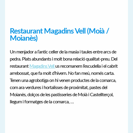
Restaurant Magadins Vell (Moià /
Moianès)
Un menjador a l’antic celler de la masia i taules entre arcs de
pedra. Plats abundants i molt bona relació qualitat-preu. Del
restaurant
Magadins Vell
us recomanem l’escudella i el cabrit
arrebossat, que fa molt d’hivern. No fan meú, només carta.
Tenen una agrobotiga on hi venen productes de la comarca,
com ara verdures i hortalisses de proximitat, pastes del
Moianès, dolços de les pastisseries de Moià i Castellterçol,
llegum i formatges de la comarca, …