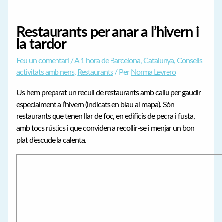
Restaurants per anar a l’hivern i
la tardor
Feu un comentari
/
A 1 hora de Barcelona
,
Catalunya
,
Consells
activitats amb nens
,
Restaurants
/ Per
Norma Levrero
Us hem preparat un recull de restaurants amb caliu per gaudir
especialment a l’hivern (indicats en blau al mapa). Són
restaurants que tenen llar de foc, en edificis de pedra i fusta,
amb tocs rústics i que conviden a recollir-se i menjar un bon
plat d’escudella calenta.