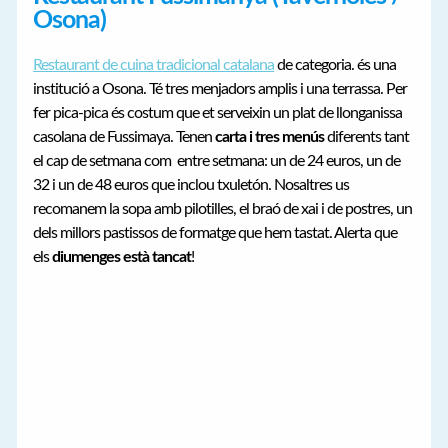
Osona)
Restaurant de cuina tradicional catalana
de categoria. és una
institució a Osona. Té tres menjadors amplis i una terrassa. Per
fer pica-pica és costum que et serveixin un plat de llonganissa
casolana de Fussimaya. Tenen
carta i tres menús
diferents tant
el cap de setmana com entre setmana: un de 24 euros, un de
32 i un de 48 euros que inclou txuletón. Nosaltres us
recomanem la sopa amb pilotilles, el braó de xai i de postres, un
dels millors pastissos de formatge que hem tastat. Alerta que
els
diumenges està tancat
!