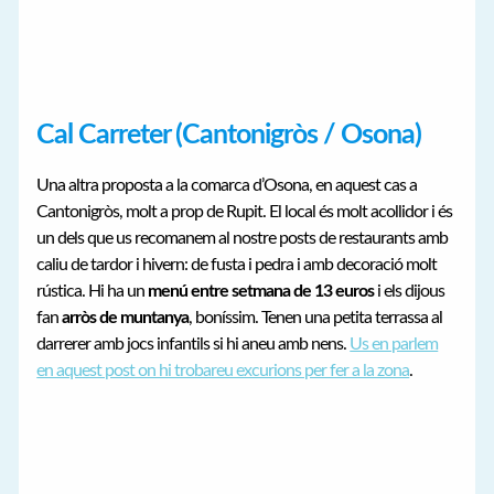
Cal Carreter (Cantonigròs / Osona)
Una altra proposta a la comarca d’Osona, en aquest cas a
Cantonigròs, molt a prop de Rupit. El local és molt acollidor i és
un dels que us recomanem al nostre posts de restaurants amb
caliu de tardor i hivern: de fusta i pedra i amb decoració molt
rústica. Hi ha un
menú entre setmana de 13 euros
i els dijous
fan
arròs de muntanya
, boníssim. Tenen una petita terrassa al
darrerer amb jocs infantils si hi aneu amb nens.
Us en parlem
en aquest post on hi trobareu excurions per fer a la zona
.