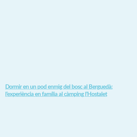
Dormir en un pod enmig del bosc al Berguedà:
l’experiència en família al càmping l’Hostalet