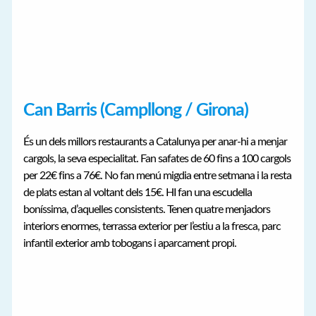
Can Barris (Campllong / Girona)
És un dels millors restaurants a Catalunya per anar-hi a menjar
cargols, la seva especialitat. Fan safates de 60 fins a 100 cargols
per 22€ fins a 76€. No fan menú migdia entre setmana i la resta
de plats estan al voltant dels 15€. HI fan una escudella
boníssima, d’aquelles consistents. Tenen quatre menjadors
interiors enormes, terrassa exterior per l’estiu a la fresca, parc
infantil exterior amb tobogans i aparcament propi.