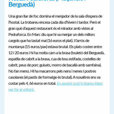
Berguedà)
Una gran llar de foc domina el menjador de la sala d’espera de
l’hostal. La trobareu encesa cada dia d’hivern i tardor. Però el
gran què d’aquest restaurant és el mirador amb vistes al
Pedraforca. En Marc diu que hi va menjar un dels millors
cargols que ha tastat mai (16 euros el plat). I l’arròs de
muntanya (15 euros/pax) estava brutal. Els plats costen entre
12 i 20 euros i hi ha molta carn a la brasa (txuletó del Berguedà,
espatlla de cabrit a la brasa, cua de bou estifada, costelles de
cabrit, peus de porc guisats, morro de bacallà amb samfaina).
No fan menú. Hi ha macarrons pels nens i nenes i postres
casolanes (el pastís de formatge és brutal). A nosaltres ens va
costar pels 4, 66 euros en total.
En aquest post trobareu idees
per fer al voltant.