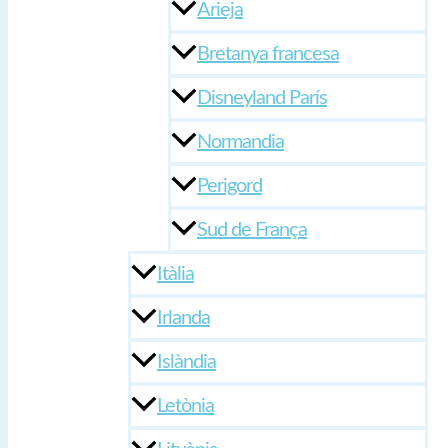
Arieja
Bretanya francesa
Disneyland París
Normandia
Perigord
Sud de França
Itàlia
Irlanda
Islàndia
Letònia