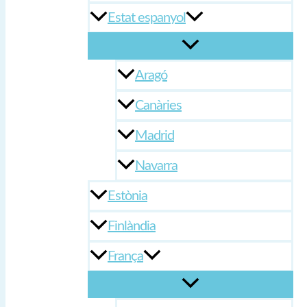
Estat espanyol
Aragó
Canàries
Madrid
Navarra
Estònia
Finlàndia
França