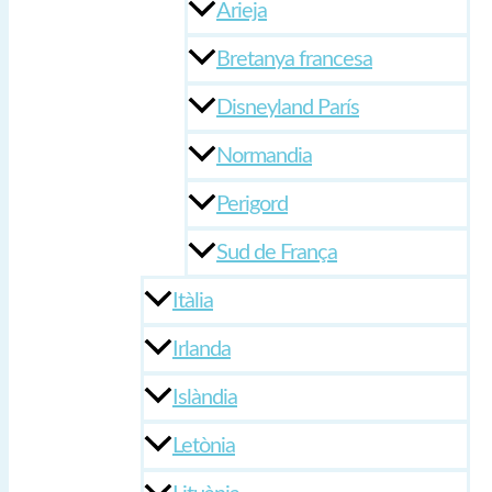
Arieja
Bretanya francesa
Disneyland París
Normandia
Perigord
Sud de França
Itàlia
Irlanda
Islàndia
Letònia