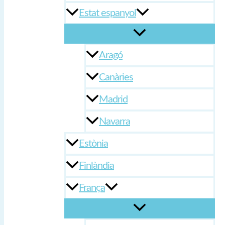
Estat espanyol
Aragó
Canàries
Madrid
Navarra
Estònia
Finlàndia
França